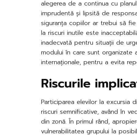
alegerea de a continua cu planul d
imprudentă și lipsită de respons
siguranța copiilor ar trebui să fi
la riscuri inutile este inacceptab
inadecvată pentru situații de urg
modului în care sunt organizate 
internaționale, pentru a evita rep
Riscurile implic
Participarea elevilor la excursia
riscuri semnificative, având în v
din zonă. În primul rând, apropie
vulnerabilitatea grupului la posib