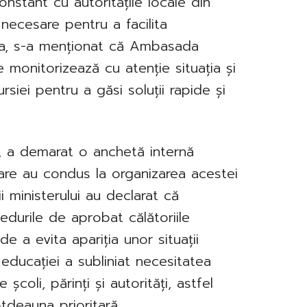
nstant cu autoritățile locale din
 necesare pentru a facilita
ea, s-a menționat că Ambasada
 monitorizează cu atenție situația și
siei pentru a găsi soluții rapide și
ău, a demarat o anchetă internă
are au condus la organizarea acestei
lii ministerului au declarat că
edurile de aprobat călătoriile
de a evita apariția unor situații
ul educației a subliniat necesitatea
școli, părinți și autorități, astfel
otdeauna prioritară.