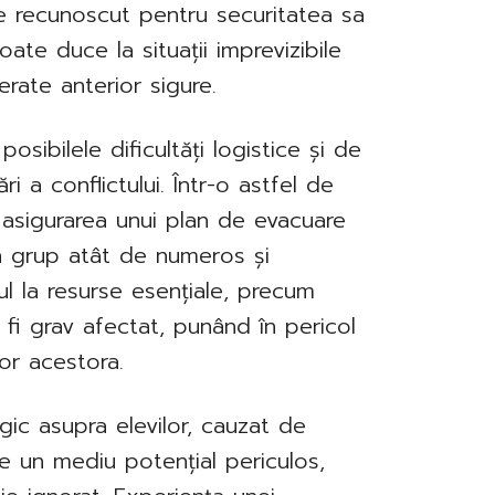
te recunoscut pentru securitatea sa
poate duce la situații imprevizibile
rate anterior sigure.
osibilele dificultăți logistice și de
i a conflictului. Într-o astfel de
 asigurarea unui plan de evacuare
-un grup atât de numeros și
ul la resurse esențiale, precum
t fi grav afectat, punând în pericol
lor acestora.
ogic asupra elevilor, cauzat de
de un mediu potențial periculos,