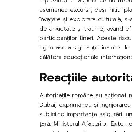
reprezintă un aspect ce nu trebu
asemenea excursii, deși inițial p
învățare și explorare culturală, s
de anxietate și traume, având e
participanților tineri. Aceste risc
riguroase a siguranței înainte d
călătorii educaționale internaționa
Reacțiile autorit
Autoritățile române au acționat rap
Dubai, exprimându-și îngrijorarea
subliniind importanța asigurării un
țară. Ministerul Afacerilor Exter