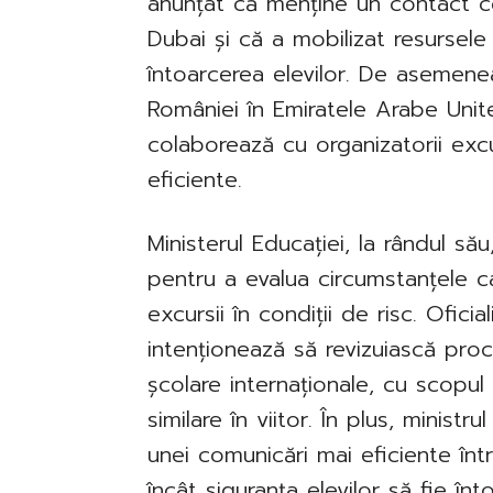
anunțat că menține un contact co
Dubai și că a mobilizat resursele
întoarcerea elevilor. De asemen
României în Emiratele Arabe Unite
colaborează cu organizatorii excur
eficiente.
Ministerul Educației, la rândul s
pentru a evalua circumstanțele c
excursii în condiții de risc. Oficia
intenționează să revizuiască proc
școlare internaționale, cu scopul 
similare în viitor. În plus, ministr
unei comunicări mai eficiente între 
încât siguranța elevilor să fie înt