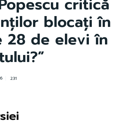
 Popescu critică
nților blocați în
 28 de elevi în
tului?”
231
26
siei