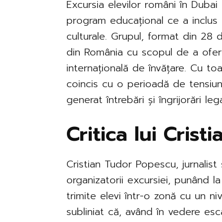
Excursia elevilor români în Dubai
program educațional ce a inclus vi
culturale. Grupul, format din 28 de
din România cu scopul de a oferi
internațională de învățare. Cu toa
coincis cu o perioadă de tensiun
generat întrebări și îngrijorări le
Critica lui Cris
Cristian Tudor Popescu, jurnalist 
organizatorii excursiei, punând l
trimite elevi într-o zonă cu un nive
subliniat că, având în vedere esca