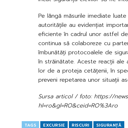
Pe lângă măsurile imediate luate 
autoritățile au evidențiat import
eficiente în cadrul unor astfel d
continua să colaboreze cu partene
îmbunătăți protocoalele de sigura
în străinătate. Aceste reacții ale
lor de a proteja cetățenii, în spec
preveni repetarea unor situații as
Sursa articol / foto: https://n
hl=ro&gl=RO&ceid=RO%3Aro
TAGS
EXCURSIE
RISCURI
SIGURANȚĂ