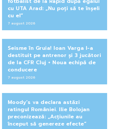
fotbalist de la Rapid după egalul
cu UTA Arad: „Nu poți să te înșeli
cu el”
7 august 2026
Seisme în Gruia! Ioan Varga l-a
destituit pe antrenor și 3 jucători
de la CFR Cluj + Noua echipă de
conducere
7 august 2026
Moody’s va declara astăzi
ratingul României. Ilie Bolojan
preconizează: „Acțiunile au
început să genereze efecte”