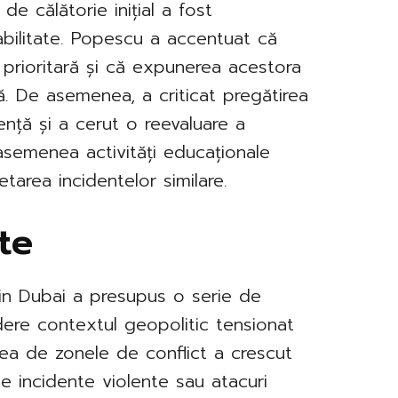
e călătorie inițial a fost
abilitate. Popescu a accentuat că
e prioritară și că expunerea acestora
ilă. De asemenea, a criticat pregătirea
ență și a cerut o reevaluare a
asemenea activități educaționale
etarea incidentelor similare.
ate
 din Dubai a presupus o serie de
edere contextul geopolitic tensionat
rea de zonele de conflict a crescut
ile incidente violente sau atacuri