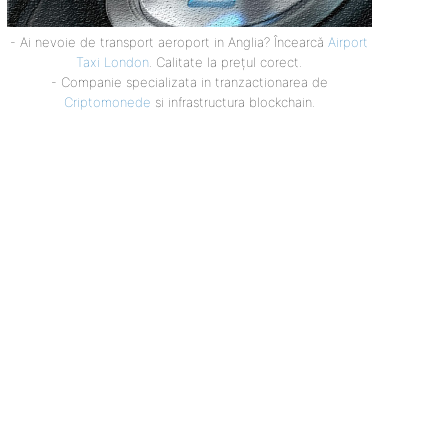
- Ai nevoie de transport aeroport in Anglia? Încearcă
Airport
Taxi London
. Calitate la prețul corect.
- Companie specializata in tranzactionarea de
Criptomonede
si infrastructura blockchain.