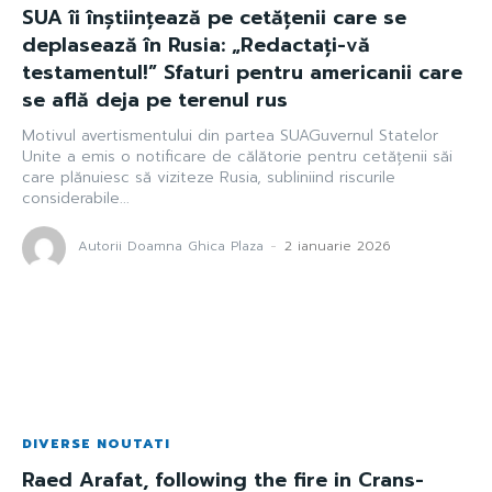
SUA îi înștiințează pe cetățenii care se
deplasează în Rusia: „Redactați-vă
testamentul!” Sfaturi pentru americanii care
se află deja pe terenul rus
Motivul avertismentului din partea SUAGuvernul Statelor
Unite a emis o notificare de călătorie pentru cetățenii săi
care plănuiesc să viziteze Rusia, subliniind riscurile
considerabile...
Autorii Doamna Ghica Plaza
-
2 ianuarie 2026
DIVERSE NOUTATI
Raed Arafat, following the fire in Crans-