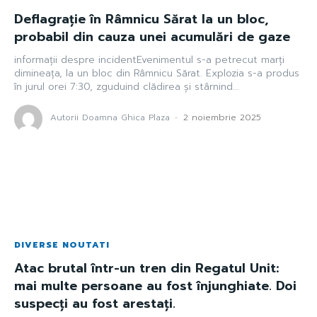
Deflagrație în Râmnicu Sărat la un bloc,
probabil din cauza unei acumulări de gaze
informații despre incidentEvenimentul s-a petrecut marți
dimineața, la un bloc din Râmnicu Sărat. Explozia s-a produs
în jurul orei 7:30, zguduind clădirea și stârnind...
Autorii Doamna Ghica Plaza
-
2 noiembrie 2025
DIVERSE NOUTATI
Atac brutal într-un tren din Regatul Unit:
mai multe persoane au fost înjunghiate. Doi
suspecți au fost arestați.