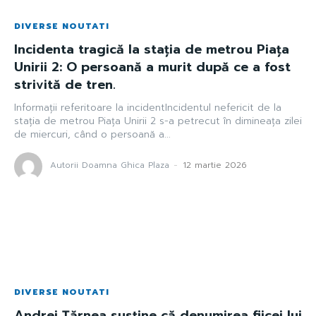
DIVERSE NOUTATI
Incidenta tragică la stația de metrou Piața
Unirii 2: O persoană a murit după ce a fost
strivită de tren.
Informații referitoare la incidentIncidentul nefericit de la
stația de metrou Piața Unirii 2 s-a petrecut în dimineața zilei
de miercuri, când o persoană a...
Autorii Doamna Ghica Plaza
-
12 martie 2026
DIVERSE NOUTATI
Andrei Ţărnea susține că denumirea fiicei lui