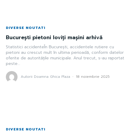
DIVERSE NOUTATI
București pietoni loviți mașini arhivă
Statistici accidenteÎn București, accidentele rutiere cu
pietoni au crescut mult în ultima perioadă, conform datelor
oferite de autoritățile municipale. Anul trecut, s-au raportat
peste...
Autorii Doamna Ghica Plaza
-
18 noiembrie 2025
DIVERSE NOUTATI