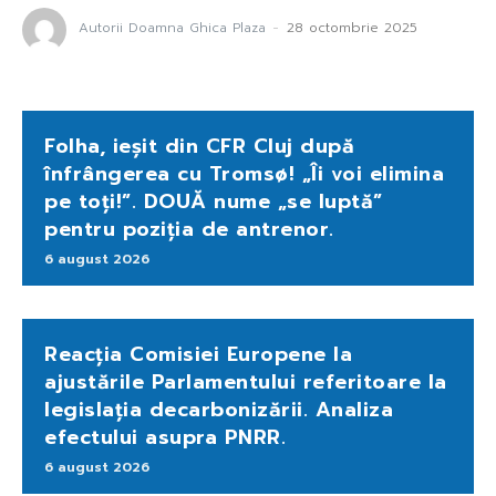
Autorii Doamna Ghica Plaza
-
28 octombrie 2025
Folha, ieșit din CFR Cluj după
înfrângerea cu Tromsø! „Îi voi elimina
pe toți!”. DOUĂ nume „se luptă”
pentru poziția de antrenor.
6 august 2026
Reacția Comisiei Europene la
ajustările Parlamentului referitoare la
legislația decarbonizării. Analiza
efectului asupra PNRR.
6 august 2026