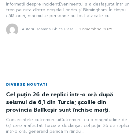
Informații despre incidentEvenimentul s-a desfășurat într-un
tren pe ruta dintre orașele Londra și Birmingham. În timpul
călătoriei, mai multe persoane au fost atacate cu...
Autorii Doamna Ghica Plaza
-
1 noiembrie 2025
DIVERSE NOUTATI
Cel puțin 26 de replici într-o oră după
seismul de 6,1 din Turcia; școlile din
provincia Balîkeșir sunt închise marți.
Consecințele cutremuruluiCutremurul cu o magnitudine de
6,1 care a afectat Turcia a declanșat cel puțin 26 de replici
într-o oră, generând panică în rândul...