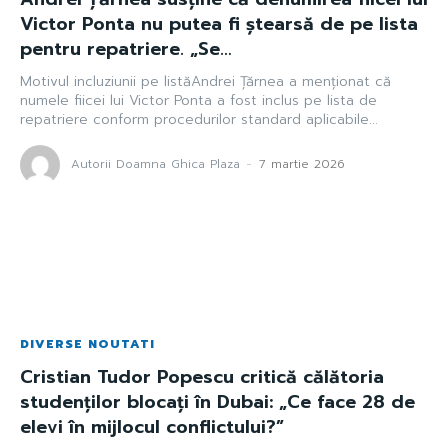
Victor Ponta nu putea fi ștearsă de pe lista
pentru repatriere. „Se…
Motivul incluziunii pe listăAndrei Ţărnea a menționat că
numele fiicei lui Victor Ponta a fost inclus pe lista de
repatriere conform procedurilor standard aplicabile...
Autorii Doamna Ghica Plaza
-
7 martie 2026
DIVERSE NOUTATI
Cristian Tudor Popescu critică călătoria
studenților blocați în Dubai: „Ce face 28 de
elevi în mijlocul conflictului?”