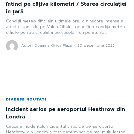
întind pe câțiva kilometri / Starea circulației
în țară
Condiții meteo dificileÎn ultimele ore, o ninsoare intensă a
afectat zona de pe Valea Oltului, generând condiții meteo
dificile pentru circulația pe șosele. Temperaturile...
Autorii Doamna Ghica Plaza
-
30 decembrie 2025
DIVERSE NOUTATI
Incident serios pe aeroportul Heathrow din
Londra
Cauzele incidentuluiIncidentul critic de pe aeroportul
Heathrow din Londra a fost determinat de mai mulți factori