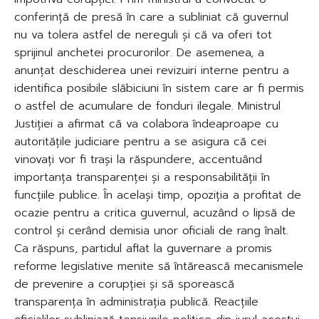
conferință de presă în care a subliniat că guvernul
nu va tolera astfel de nereguli și că va oferi tot
sprijinul anchetei procurorilor. De asemenea, a
anunțat deschiderea unei revizuiri interne pentru a
identifica posibile slăbiciuni în sistem care ar fi permis
o astfel de acumulare de fonduri ilegale. Ministrul
Justiției a afirmat că va colabora îndeaproape cu
autoritățile judiciare pentru a se asigura că cei
vinovați vor fi trași la răspundere, accentuând
importanța transparenței și a responsabilității în
funcțiile publice. În același timp, opoziția a profitat de
ocazie pentru a critica guvernul, acuzând o lipsă de
control și cerând demisia unor oficiali de rang înalt.
Ca răspuns, partidul aflat la guvernare a promis
reforme legislative menite să întărească mecanismele
de prevenire a corupției și să sporească
transparența în administrația publică. Reacțiile