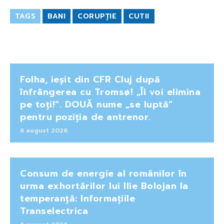
TAGS
BANI
CORUPȚIE
CUTII
Folha, ieșit din CFR Cluj după
înfrângerea cu Tromsø! „Îi voi elimina
pe toți!”. DOUĂ nume „se luptă”
pentru poziția de antrenor.
6 august 2026
Consum de energie al românilor în
urma exhortărilor lui Ilie Bolojan la
temperanță: Informațiile
Transelectrica