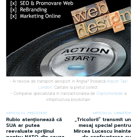
- Ai nevoie de transport aeroport in Anglia? Încearcă
Airport Taxi
London
. Calitate la prețul corect.
- Companie specializata in tranzactionarea de
Criptomonede
si
infrastructura blockchain.
ARTICOLUL PRECEDENT
ARTICOLUL URMĂTOR
Rubio atenționează că
„Tricolorii” transmit un
SUA ar putea
mesaj special pentru
reevaluate sprijinul
Mircea Lucescu înainte
pentru NATO din cauza
de confruntarea cu