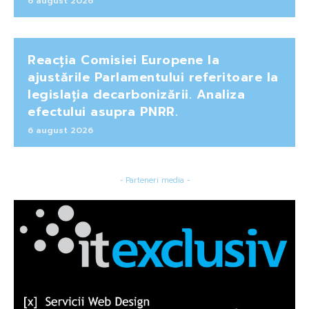
6 august 2026
Reacția Comisiei Europene la
ajustările Parlamentului referitoare la
legislația decarbonizării. Analiza
efectului asupra PNRR.
6 august 2026
- Parteneri media -