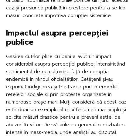
oficialilor subliniază tensiunile politice din jurul acestui
caz și presiunea publică în creștere pentru a se lua
măsuri concrete împotriva corupției sistemice.
Impactul asupra percepției
publice
Găsirea cutiilor pline cu bani a avut un impact
considerabil asupra percepției publice, intensificând
sentimentul de nemulțumire față de corupția
endemică în rândul oficialităților. Cetățenii și-au
exprimat indignarea și frustrarea prin intermediul
rețelelor sociale și prin proteste organizate în
numeroase orașe mari. Mulți consideră că acest caz
este doar un exemplu al unui fenomen mai amplu și
solicită măsuri drastice pentru a preveni astfel de
abuzuri în viitor. Dezvăluirile au generat o dezbatere
intensă în mass-media, unde analiștii au discutat