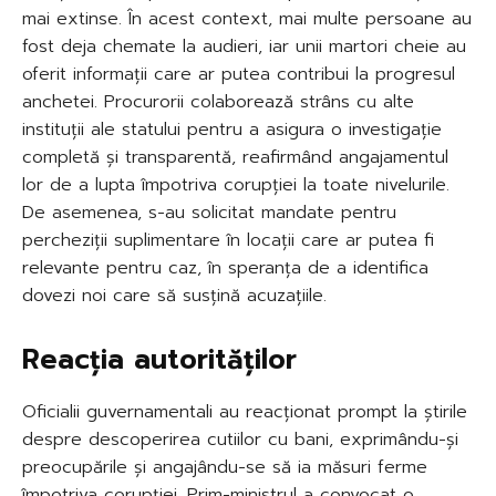
mai extinse. În acest context, mai multe persoane au
fost deja chemate la audieri, iar unii martori cheie au
oferit informații care ar putea contribui la progresul
anchetei. Procurorii colaborează strâns cu alte
instituții ale statului pentru a asigura o investigație
completă și transparentă, reafirmând angajamentul
lor de a lupta împotriva corupției la toate nivelurile.
De asemenea, s-au solicitat mandate pentru
percheziții suplimentare în locații care ar putea fi
relevante pentru caz, în speranța de a identifica
dovezi noi care să susțină acuzațiile.
Reacția autorităților
Oficialii guvernamentali au reacționat prompt la ştirile
despre descoperirea cutiilor cu bani, exprimându-și
preocupările și angajându-se să ia măsuri ferme
împotriva corupției. Prim-ministrul a convocat o