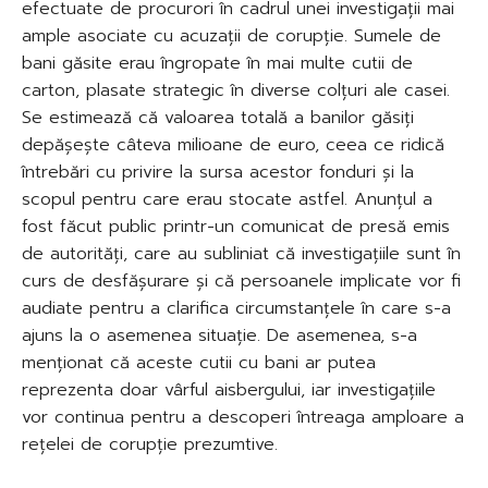
efectuate de procurori în cadrul unei investigații mai
ample asociate cu acuzații de corupție. Sumele de
bani găsite erau îngropate în mai multe cutii de
carton, plasate strategic în diverse colțuri ale casei.
Se estimează că valoarea totală a banilor găsiți
depășește câteva milioane de euro, ceea ce ridică
întrebări cu privire la sursa acestor fonduri și la
scopul pentru care erau stocate astfel. Anunțul a
fost făcut public printr-un comunicat de presă emis
de autorități, care au subliniat că investigațiile sunt în
curs de desfășurare și că persoanele implicate vor fi
audiate pentru a clarifica circumstanțele în care s-a
ajuns la o asemenea situație. De asemenea, s-a
menționat că aceste cutii cu bani ar putea
reprezenta doar vârful aisbergului, iar investigațiile
vor continua pentru a descoperi întreaga amploare a
rețelei de corupție prezumtive.