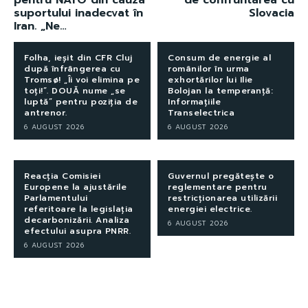
suportului inadecvat în
Slovacia
Iran. „Ne…
Folha, ieșit din CFR Cluj
Consum de energie al
după înfrângerea cu
românilor în urma
Tromsø! „Îi voi elimina pe
exhortărilor lui Ilie
toți!”. DOUĂ nume „se
Bolojan la temperanță:
luptă” pentru poziția de
Informațiile
antrenor.
Transelectrica
6 AUGUST 2026
6 AUGUST 2026
Reacția Comisiei
Guvernul pregătește o
Europene la ajustările
reglementare pentru
Parlamentului
restricționarea utilizării
referitoare la legislația
energiei electrice.
decarbonizării. Analiza
6 AUGUST 2026
efectului asupra PNRR.
6 AUGUST 2026