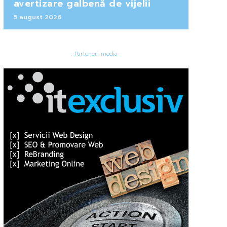
avertizare galbenă de vijelii
5 august 2026
- Parteneri media -