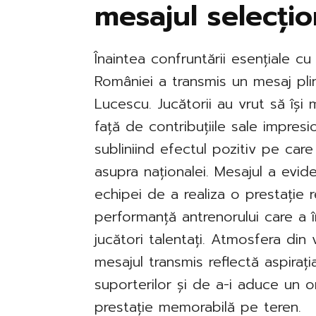
mesajul selecțio
Înaintea confruntării esențiale cu
României a transmis un mesaj pli
Lucescu. Jucătorii au vrut să își
față de contribuțiile sale impres
subliniind efectul pozitiv pe care 
asupra naționalei. Mesajul a evide
echipei de a realiza o prestație
performanță antrenorului care a
jucători talentați. Atmosfera din 
mesajul transmis reflectă aspira
suporterilor și de a-i aduce un 
prestație memorabilă pe teren.