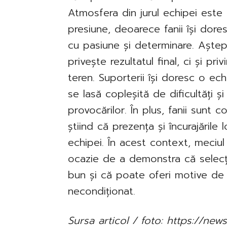
Atmosfera din jurul echipei est
presiune, deoarece fanii își dore
cu pasiune și determinare. Aștep
privește rezultatul final, ci și pri
teren. Suporterii își doresc o ech
se lasă copleșită de dificultăți ș
provocărilor. În plus, fanii sunt c
știind că prezența și încurajările
echipei. În acest context, meciu
ocazie de a demonstra că selecț
bun și că poate oferi motive de 
necondiționat.
Sursa articol / foto: https://n