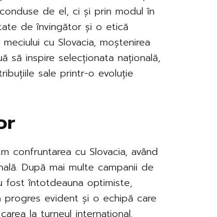
conduse de el, ci și prin modul în
tate de învingător și o etică
 meciului cu Slovacia, moștenirea
 să inspire selecționata națională,
buțiile sale printr-o evoluție
or
sm confruntarea cu Slovacia, având
onală. După mai multe campanii de
au fost întotdeauna optimiste,
n progres evident și o echipă care
carea la turneul internațional.