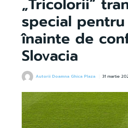
„Tricolorii” tr
special pentru
înainte de con
Slovacia
Autorii Doamna Ghica Plaza
31 martie 20