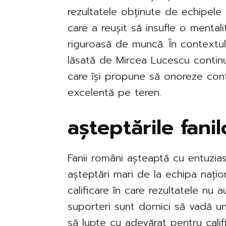
rezultatele obținute de echipele 
care a reușit să insufle o mentali
riguroasă de muncă. În contextul
lăsată de Mircea Lucescu continuă
care își propune să onoreze contri
excelentă pe teren.
așteptările fanil
Fanii români așteaptă cu entuzia
așteptări mari de la echipa nați
calificare în care rezultatele nu 
suporteri sunt dornici să vadă u
să lupte cu adevărat pentru califi