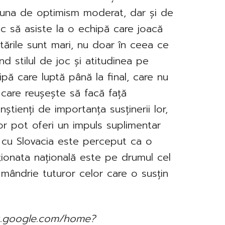
e una de optimism moderat, dar și de
sc să asiste la o echipă care joacă
tările sunt mari, nu doar în ceea ce
vind stilul de joc și atitudinea pe
ipă care luptă până la final, care nu
i care reușește să facă față
onștienți de importanța susținerii lor,
 lor pot oferi un impuls suplimentar
l cu Slovacia este perceput ca o
ionata națională este pe drumul cel
mândrie tuturor celor care o susțin
ews.google.com/home?