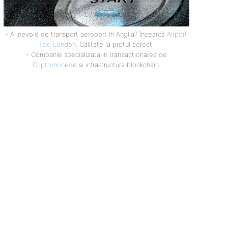
- Ai nevoie de transport aeroport in Anglia? Încearcă
Airport
Taxi London
. Calitate la prețul corect.
- Companie specializata in tranzactionarea de
Criptomonede
si infrastructura blockchain.