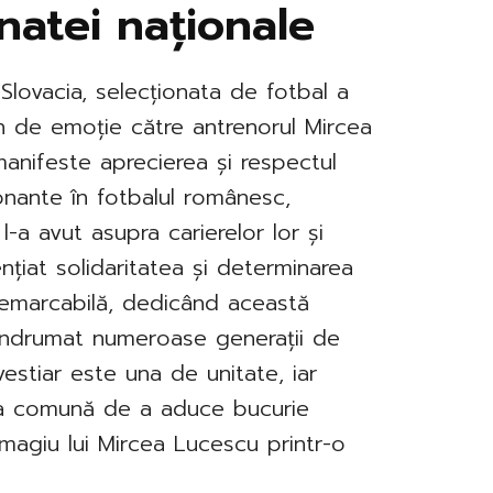
natei naționale
 Slovacia, selecționata de fotbal a
n de emoție către antrenorul Mircea
 manifeste aprecierea și respectul
ionante în fotbalul românesc,
l-a avut asupra carierelor lor și
nțiat solidaritatea și determinarea
 remarcabilă, dedicând această
 îndrumat numeroase generații de
vestiar este una de unitate, iar
ția comună de a aduce bucurie
omagiu lui Mircea Lucescu printr-o