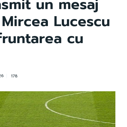
ansmit un mesaj
 Mircea Lucescu
fruntarea cu
178
26