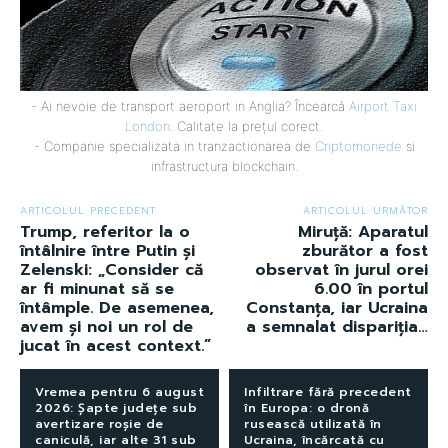
- Ai nevoie de transport aeroport in Anglia? Încearcă
Airport Taxi
London
. Calitate la prețul corect.
- Companie specializata in tranzactionarea de
Criptomonede
si
infrastructura blockchain.
ARTICOLUL PRECEDENT
ARTICOLUL URMĂTOR
Trump, referitor la o
Miruță: Aparatul
întâlnire între Putin și
zburător a fost
Zelenski: „Consider că
observat în jurul orei
ar fi minunat să se
6.00 în portul
întâmple. De asemenea,
Constanța, iar Ucraina
avem și noi un rol de
a semnalat dispariția…
jucat în acest context.”
Vremea pentru 6 august
Infiltrare fără precedent
2026: Șapte județe sub
în Europa: o dronă
avertizare roșie de
rusească utilizată în
caniculă, iar alte 31 sub
Ucraina, încărcată cu