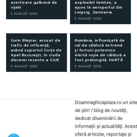
avertizare galbenă de
explozibil Semtex, a
vijelii
ajuns la aeroportul din
Leipzig, Germania
5 AUGUST 2026
5 AUGUST 2026
Sorin Blejnar, acuzat de
România, influențată de
trafic de influență,
val de căldură extremă
având suportul Curții de
și furtuni puternice.
Apel București, în ciuda
Alertă roșie de căldură a
deciziei recente a CJUE
fost prelungită. HARTĂ
5 AUGUST 2026
5 AUGUST 2026
Doamnaghicaplaza.ro un sit
de știri / blog de noutăți,
dedicat diseminării de
informații și actualități. Aces
oferă articole, reportaje și