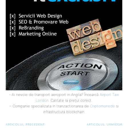
- Ai nevoie de transport aeroport in Anglia? Încearcă
Airport Taxi
London
. Calitate la prețul corect.
- Companie specializata in tranzactionarea de
Criptomonede
si
infrastructura blockchain.
ARTICOLUL PRECEDENT
ARTICOLUL URMĂTOR