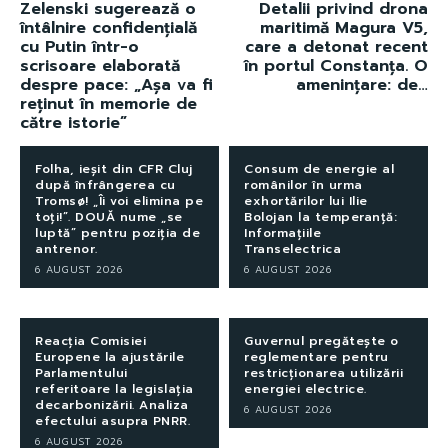
Zelenski sugerează o
Detalii privind drona
întâlnire confidențială
maritimă Magura V5,
cu Putin într-o
care a detonat recent
scrisoare elaborată
în portul Constanța. O
despre pace: „Așa va fi
amenințare: de…
reținut în memorie de
către istorie”
Folha, ieșit din CFR Cluj
Consum de energie al
după înfrângerea cu
românilor în urma
Tromsø! „Îi voi elimina pe
exhortărilor lui Ilie
toți!”. DOUĂ nume „se
Bolojan la temperanță:
luptă” pentru poziția de
Informațiile
antrenor.
Transelectrica
6 AUGUST 2026
6 AUGUST 2026
Reacția Comisiei
Guvernul pregătește o
Europene la ajustările
reglementare pentru
Parlamentului
restricționarea utilizării
referitoare la legislația
energiei electrice.
decarbonizării. Analiza
6 AUGUST 2026
efectului asupra PNRR.
6 AUGUST 2026