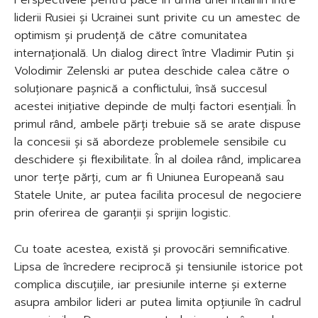
liderii Rusiei și Ucrainei sunt privite cu un amestec de
optimism și prudență de către comunitatea
internațională. Un dialog direct între Vladimir Putin și
Volodimir Zelenski ar putea deschide calea către o
soluționare pașnică a conflictului, însă succesul
acestei inițiative depinde de mulți factori esențiali. În
primul rând, ambele părți trebuie să se arate dispuse
la concesii și să abordeze problemele sensibile cu
deschidere și flexibilitate. În al doilea rând, implicarea
unor terțe părți, cum ar fi Uniunea Europeană sau
Statele Unite, ar putea facilita procesul de negociere
prin oferirea de garanții și sprijin logistic.
Cu toate acestea, există și provocări semnificative.
Lipsa de încredere reciprocă și tensiunile istorice pot
complica discuțiile, iar presiunile interne și externe
asupra ambilor lideri ar putea limita opțiunile în cadrul