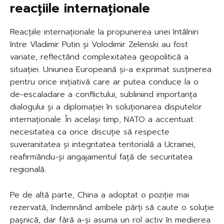
reacțiile internaționale
Reacțiile internaționale la propunerea unei întâlniri
între Vladimir Putin și Volodimir Zelenski au fost
variate, reflectând complexitatea geopolitică a
situației. Uniunea Europeană și-a exprimat susținerea
pentru orice inițiativă care ar putea conduce la o
de-escaladare a conflictului, subliniind importanța
dialogului și a diplomației în soluționarea disputelor
internaționale. În același timp, NATO a accentuat
necesitatea ca orice discuție să respecte
suveranitatea și integritatea teritorială a Ucrainei,
reafirmându-și angajamentul față de securitatea
regională.
Pe de altă parte, China a adoptat o poziție mai
rezervată, îndemnând ambele părți să caute o soluție
pașnică, dar fără a-și asuma un rol activ în medierea