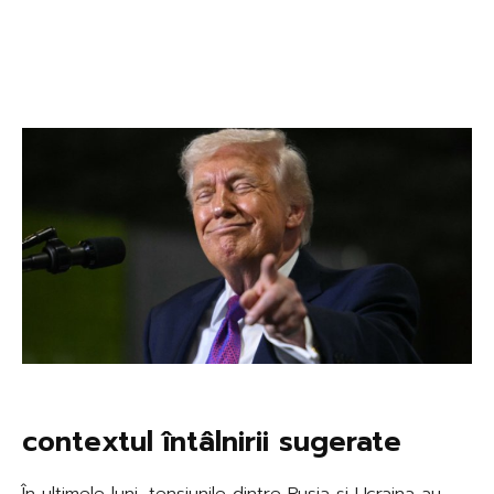
contextul întâlnirii sugerate
În ultimele luni, tensiunile dintre Rusia și Ucraina au