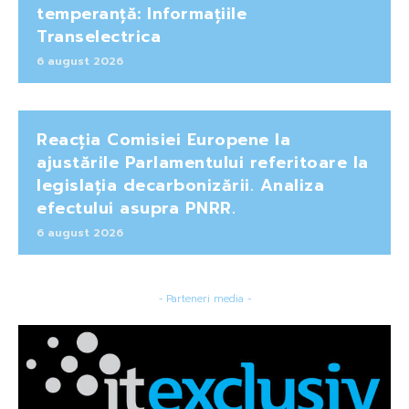
temperanță: Informațiile
Transelectrica
6 august 2026
Reacția Comisiei Europene la
ajustările Parlamentului referitoare la
legislația decarbonizării. Analiza
efectului asupra PNRR.
6 august 2026
- Parteneri media -