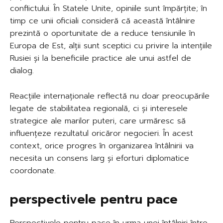
conflictului. În Statele Unite, opiniile sunt împărțite; în
timp ce unii oficiali consideră că această întâlnire
prezintă o oportunitate de a reduce tensiunile în
Europa de Est, alții sunt sceptici cu privire la intențiile
Rusiei și la beneficiile practice ale unui astfel de
dialog.
Reacțiile internaționale reflectă nu doar preocupările
legate de stabilitatea regională, ci și interesele
strategice ale marilor puteri, care urmăresc să
influențeze rezultatul oricăror negocieri. În acest
context, orice progres în organizarea întâlnirii va
necesita un consens larg și eforturi diplomatice
coordonate.
perspectivele pentru pace
Perspectivele pentru pace în urma unei întâlniri între