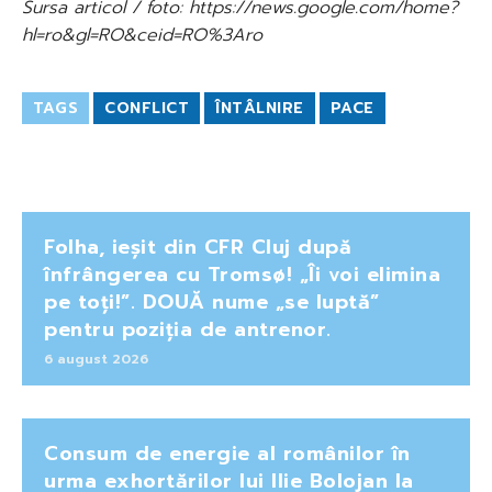
Sursa articol / foto: https://news.google.com/home?
hl=ro&gl=RO&ceid=RO%3Aro
TAGS
CONFLICT
ÎNTÂLNIRE
PACE
Folha, ieșit din CFR Cluj după
înfrângerea cu Tromsø! „Îi voi elimina
pe toți!”. DOUĂ nume „se luptă”
pentru poziția de antrenor.
6 august 2026
Consum de energie al românilor în
urma exhortărilor lui Ilie Bolojan la