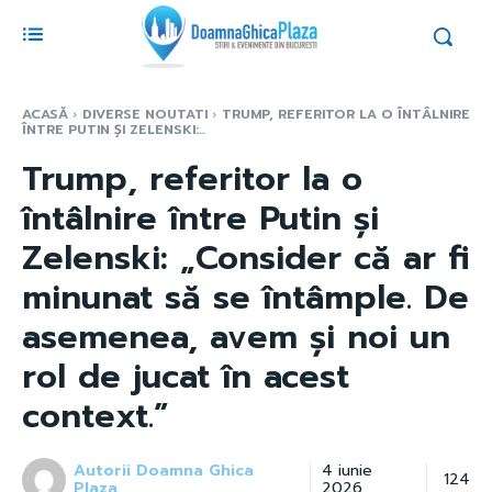
ACASĂ
DIVERSE NOUTATI
TRUMP, REFERITOR LA O ÎNTÂLNIRE
ÎNTRE PUTIN ȘI ZELENSKI:...
Trump, referitor la o
întâlnire între Putin și
Zelenski: „Consider că ar fi
minunat să se întâmple. De
asemenea, avem și noi un
rol de jucat în acest
context.”
Autorii Doamna Ghica
4 iunie
124
Plaza
2026