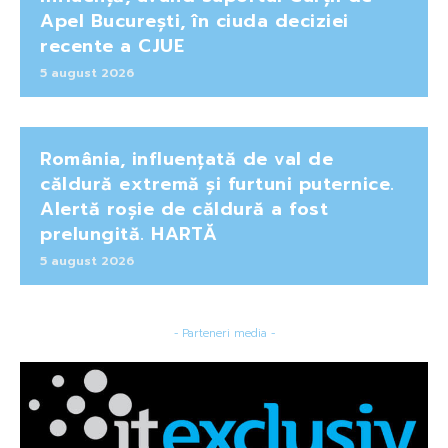
Apel București, în ciuda deciziei
recente a CJUE
5 august 2026
România, influențată de val de
căldură extremă și furtuni puternice.
Alertă roșie de căldură a fost
prelungită. HARTĂ
5 august 2026
- Parteneri media -