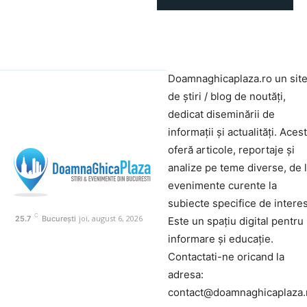
Doamnaghicaplaza.ro un sit
de știri / blog de noutăți,
dedicat diseminării de
informații și actualități. Aces
oferă articole, reportaje și
analize pe teme diverse, de 
evenimente curente la
subiecte specifice de interes
C
joi, august 6, 2026
25.7
București
Este un spațiu digital pentru
informare și educație.
Contactati-ne oricand la
adresa:
contact@doamnaghicaplaza.