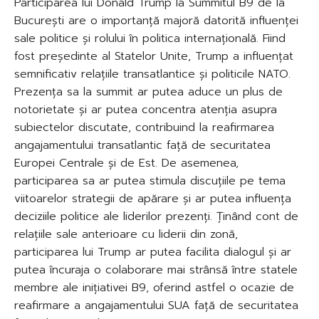
Participarea lui Donald Trump la Summitul B9 de la
București are o importanță majoră datorită influenței
sale politice și rolului în politica internațională. Fiind
fost președinte al Statelor Unite, Trump a influențat
semnificativ relațiile transatlantice și politicile NATO.
Prezența sa la summit ar putea aduce un plus de
notorietate și ar putea concentra atenția asupra
subiectelor discutate, contribuind la reafirmarea
angajamentului transatlantic față de securitatea
Europei Centrale și de Est. De asemenea,
participarea sa ar putea stimula discuțiile pe tema
viitoarelor strategii de apărare și ar putea influența
deciziile politice ale liderilor prezenți. Ținând cont de
relațiile sale anterioare cu liderii din zonă,
participarea lui Trump ar putea facilita dialogul și ar
putea încuraja o colaborare mai strânsă între statele
membre ale inițiativei B9, oferind astfel o ocazie de
reafirmare a angajamentului SUA față de securitatea