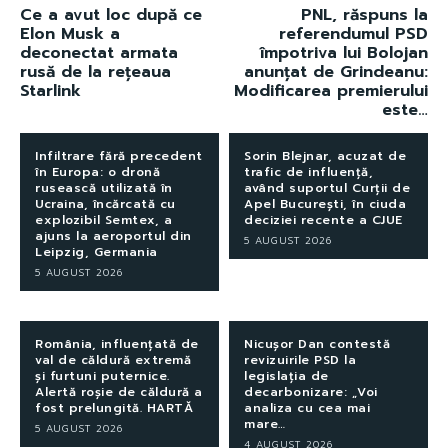
Ce a avut loc după ce
PNL, răspuns la
Elon Musk a
referendumul PSD
deconectat armata
împotriva lui Bolojan
rusă de la rețeaua
anunțat de Grindeanu:
Starlink
Modificarea premierului
este…
Infiltrare fără precedent
Sorin Blejnar, acuzat de
în Europa: o dronă
trafic de influență,
rusească utilizată în
având suportul Curții de
Ucraina, încărcată cu
Apel București, în ciuda
explozibil Semtex, a
deciziei recente a CJUE
ajuns la aeroportul din
5 AUGUST 2026
Leipzig, Germania
5 AUGUST 2026
România, influențată de
Nicușor Dan contestă
val de căldură extremă
revizuirile PSD la
și furtuni puternice.
legislația de
Alertă roșie de căldură a
decarbonizare: „Voi
fost prelungită. HARTĂ
analiza cu cea mai
mare…
5 AUGUST 2026
4 AUGUST 2026