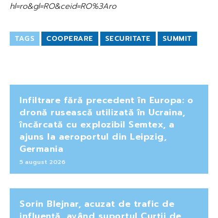
hl=ro&gl=RO&ceid=RO%3Aro
TAGS
COOPERARE
SECURITATE
SUMMIT
Infiltrare fără precedent în Europa: o
dronă rusească utilizată în Ucraina,
încărcată cu explozibil Semtex, a
ajuns la aeroportul din Leipzig,
Germania
5 august 2026
Sorin Blejnar, acuzat de trafic de
influență, având suportul Curții de