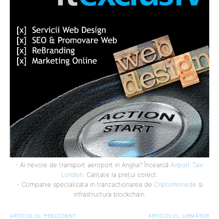
- Ai nevoie de transport aeroport in Anglia? Încearcă
Airport Taxi
London
. Calitate la prețul corect.
- Companie specializata in tranzactionarea de
Criptomonede
si
infrastructura blockchain.
ARTICOLUL PRECEDENT
ARTICOLUL URMĂTOR