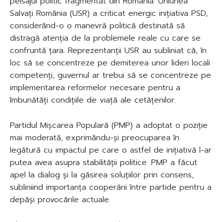
peisajul politic fragmentat din România. Uniunea
Salvați România (USR) a criticat energic inițiativa PSD,
considerând-o o manevră politică destinată să
distragă atenția de la problemele reale cu care se
confruntă țara. Reprezentanții USR au subliniat că, în
loc să se concentreze pe demiterea unor lideri locali
competenți, guvernul ar trebui să se concentreze pe
implementarea reformelor necesare pentru a
îmbunătăți condițiile de viață ale cetățenilor.
Partidul Mișcarea Populară (PMP) a adoptat o poziție
mai moderată, exprimându-și preocuparea în
legătură cu impactul pe care o astfel de inițiativă l-ar
putea avea asupra stabilității politice. PMP a făcut
apel la dialog și la găsirea soluțiilor prin consens,
subliniind importanța cooperării între partide pentru a
depăși provocările actuale.