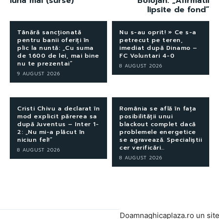
luna mai (surse)
Bolojan: „Afirmatii
lipsite de fond”
Tânără sancționată
Nu s-au oprit! » Ce s-a
pentru banii oferiți în
petrecut pe teren,
plic la nuntă: „Cu suma
imediat după Dinamo –
de 1.600 de lei, mai bine
FC Voluntari 4-0
nu te prezentai”
8 AUGUST 2026
9 AUGUST 2026
Cristi Chivu a declarat în
România se află în fața
mod explicit părerea sa
posibilității unui
după Juventus – Inter 1-
blackout complet dacă
2: „Nu mi-a plăcut în
problemele energetice
niciun fel!”
se agravează. Specialiștii
cer verificări…
8 AUGUST 2026
8 AUGUST 2026
Doamnaghicaplaza.ro un sit