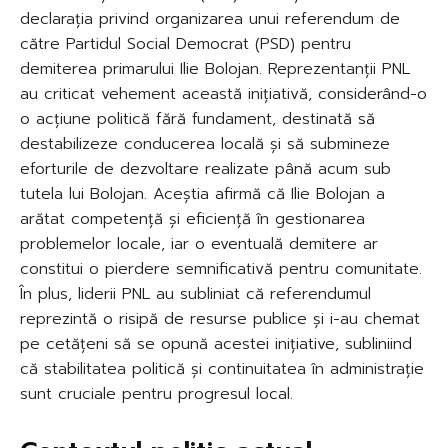
declarația privind organizarea unui referendum de
către Partidul Social Democrat (PSD) pentru
demiterea primarului Ilie Bolojan. Reprezentanții PNL
au criticat vehement această inițiativă, considerând-o
o acțiune politică fără fundament, destinată să
destabilizeze conducerea locală și să submineze
eforturile de dezvoltare realizate până acum sub
tutela lui Bolojan. Aceștia afirmă că Ilie Bolojan a
arătat competență și eficiență în gestionarea
problemelor locale, iar o eventuală demitere ar
constitui o pierdere semnificativă pentru comunitate.
În plus, liderii PNL au subliniat că referendumul
reprezintă o risipă de resurse publice și i-au chemat
pe cetățeni să se opună acestei inițiative, subliniind
că stabilitatea politică și continuitatea în administrație
sunt cruciale pentru progresul local.