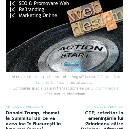
- Ai nevoie de transport aeroport in Anglia? Încearcă
Airport Taxi
London
. Calitate la prețul corect.
- Companie specializata in tranzactionarea de
Criptomonede
si
infrastructura blockchain.
ARTICOLUL PRECEDENT
ARTICOLUL URMĂTOR
Donald Trump, chemat
CTP, referitor la
la Summitul B9 ce va
amenințările lui
avea loc în București în
Grindeanu către