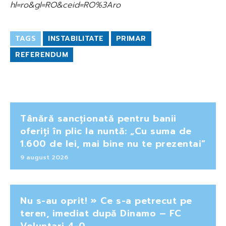
hl=ro&gl=RO&ceid=RO%3Aro
TAGS
INSTABILITATE
PRIMAR
REFERENDUM
Tânără sancționată pentru banii
oferiți în plic la nuntă: „Cu suma de
1.600 de lei, mai bine nu te prezentai”
9 august 2026
Nu s-au oprit! » Ce s-a petrecut pe
teren, imediat după Dinamo – FC
Voluntari 4-0