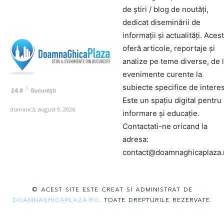
de știri / blog de noutăți,
dedicat diseminării de
informații și actualități. Aces
oferă articole, reportaje și
analize pe teme diverse, de 
evenimente curente la
subiecte specifice de interes
C
24.8
București
Este un spațiu digital pentru
duminică, august 9, 2026
informare și educație.
Contactati-ne oricand la
adresa:
contact@doamnaghicaplaza.
© ACEST SITE ESTE CREAT SI ADMINISTRAT DE
DOAMNAGHICAPLAZA.RO
. TOATE DREPTURILE REZERVATE.