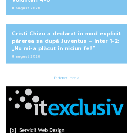
8 august 2026
Cristi Chivu a declarat în mod explicit
părerea sa după Juventus – Inter 1-2:
„Nu mi-a plăcut în niciun fel!”
8 august 2026
- Parteneri media -