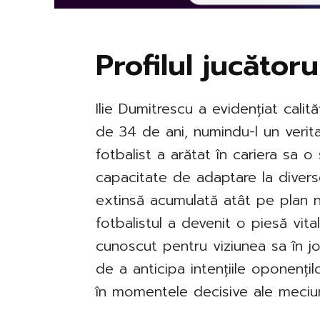
Profilul jucătoru
Ilie Dumitrescu a evidențiat calită
de 34 de ani, numindu-l un verita
fotbalist a arătat în cariera sa o
capacitate de adaptare la diverse
extinsă acumulată atât pe plan naț
fotbalistul a devenit o piesă vita
cunoscut pentru viziunea sa în jo
de a anticipa intențiile oponențil
în momentele decisive ale meciuri