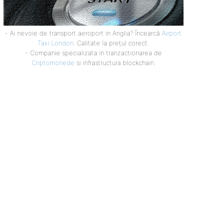
- Ai nevoie de transport aeroport in Anglia? Încearcă
Airport
Taxi London
. Calitate la prețul corect.
- Companie specializata in tranzactionarea de
Criptomonede
si infrastructura blockchain.