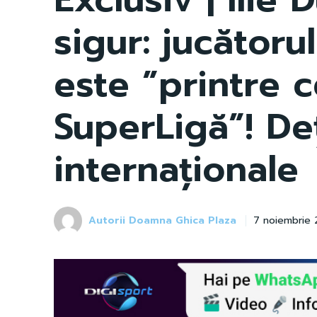
sigur: jucătoru
este ”printre c
SuperLigă”! De
internaționale
Autorii Doamna Ghica Plaza
7 noiembrie