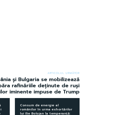
ARTICOLUL URMĂTOR
nia și Bulgaria se mobilizează
ăra rafinăriile deținute de ruși
nilor iminente impuse de Trump
ă
Consum de energie al
i
românilor în urma exhortărilor
e
lui Ilie Bolojan la temperanță: