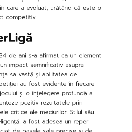
 în care a evoluat, arătând că este o
xt competitiv.
erLigă
e 34 de ani s-a afirmat ca un element
 un impact semnificativ asupra
ța sa vastă și abilitatea de
etiției au fost evidente în fiecare
jocului și o înțelegere profundă a
uențeze pozitiv rezultatele prin
e critice ale meciurilor. Stilul său
eligență, a fost adesea un reper
iciat de pasele sale precise și de