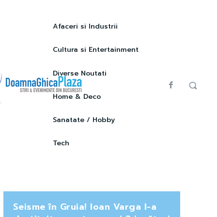
Afaceri si Industrii
Cultura si Entertainment
Diverse Noutati
Home & Deco
Sanatate / Hobby
Tech
Seisme în Gruia! Ioan Varga l-a