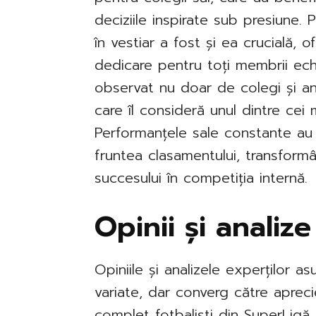
deciziile inspirate sub presiune.
în vestiar a fost și ea crucială,
dedicare pentru toți membrii ech
observat nu doar de colegi și antr
care îl consideră unul dintre cei 
Performanțele sale constante au 
fruntea clasamentului, transformân
succesului în competiția internă.
Opinii și analize
Opiniile și analizele experților a
variate, dar converg către apreci
complet fotbaliști din SuperLigă. 