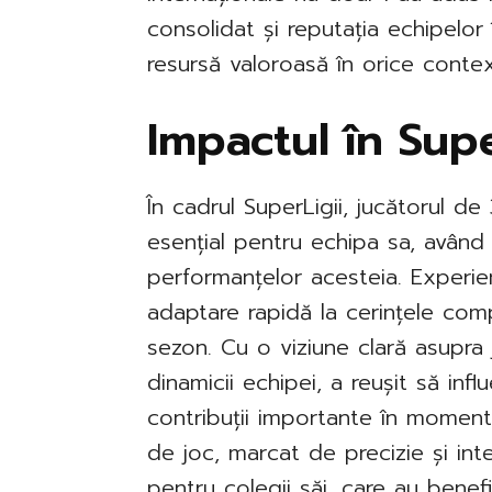
consolidat și reputația echipelor
resursă valoroasă în orice conte
Impactul în Sup
În cadrul SuperLigii, jucătorul d
esențial pentru echipa sa, având
performanțelor acesteia. Experien
adaptare rapidă la cerințele comp
sezon. Cu o viziune clară asupra 
dinamicii echipei, a reușit să infl
contribuții importante în momentel
de joc, marcat de precizie și int
pentru colegii săi, care au benef