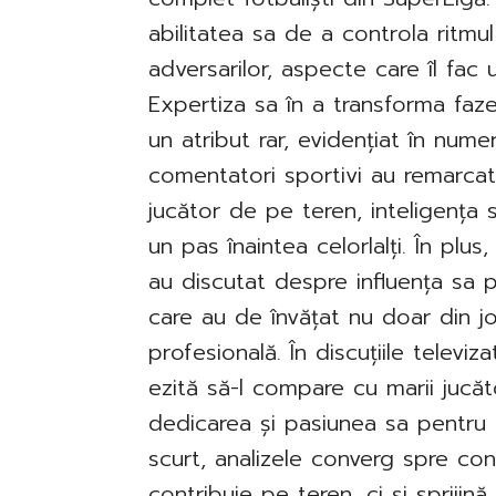
abilitatea sa de a controla ritmul
adversarilor, aspecte care îl fac u
Expertiza sa în a transforma faze
un atribut rar, evidențiat în nume
comentatori sportivi au remarcat
jucător de pe teren, inteligența 
un pas înaintea celorlalți. În plus
au discutat despre influența sa po
care au de învățat nu doar din jo
profesională. În discuțiile televi
ezită să-l compare cu marii jucăt
dedicarea și pasiunea sa pentru
scurt, analizele converg spre con
contribuie pe teren, ci și sprijină