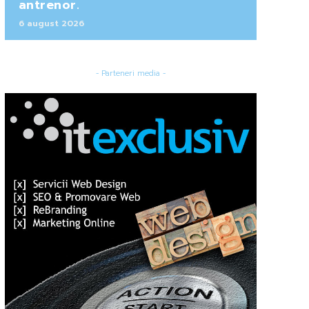
antrenor.
6 august 2026
- Parteneri media -