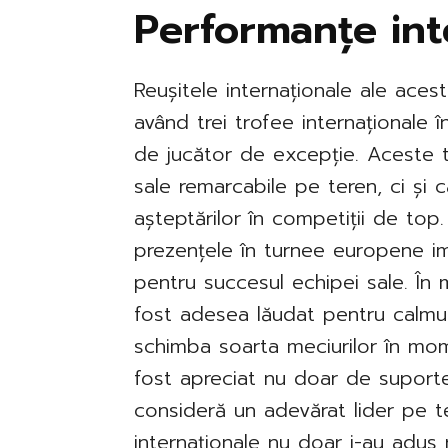
Performanțe int
Reușitele internaționale ale aces
având trei trofee internaționale 
de jucător de excepție. Aceste tr
sale remarcabile pe teren, ci și c
așteptărilor în competiții de top.
prezențele în turnee europene im
pentru succesul echipei sale. În m
fost adesea lăudat pentru calmu
schimba soarta meciurilor în mome
fost apreciat nu doar de suporteri
consideră un adevărat lider pe 
internaționale nu doar i-au adus