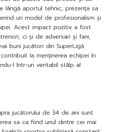
 Pe lângă aportul tehnic, prezența sa
 oferind un model de profesionalism și
ipei. Acest impact pozitiv a fost
enori, ci și de adversari și fani,
mai buni jucători din SuperLigă.
contribuit la menținerea echipei în
du-l într-un veritabil stâlp al
supra jucătorului de 34 de ani sunt
erea sa ca fiind unul dintre cei mai
Analiștii sportivi subliniază constant