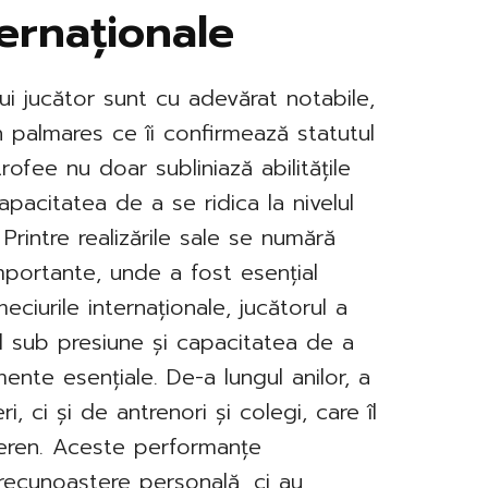
ernaționale
tui jucător sunt cu adevărat notabile,
în palmares ce îi confirmează statutul
ofee nu doar subliniază abilitățile
apacitatea de a se ridica la nivelul
 Printre realizările sale se numără
portante, unde a fost esențial
eciurile internaționale, jucătorul a
l sub presiune și capacitatea de a
nte esențiale. De-a lungul anilor, a
, ci și de antrenori și colegi, care îl
teren. Aceste performanțe
 recunoaștere personală, ci au