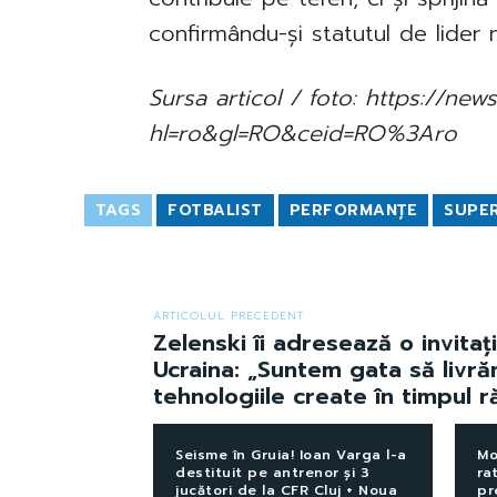
confirmându-și statutul de lider n
Sursa articol / foto: https://n
hl=ro&gl=RO&ceid=RO%3Aro
TAGS
FOTBALIST
PERFORMANȚE
SUPE
ARTICOLUL PRECEDENT
Zelenski îi adresează o invitați
Ucraina: „Suntem gata să livr
tehnologiile create în timpul r
Seisme în Gruia! Ioan Varga l-a
Mo
destituit pe antrenor și 3
ra
jucători de la CFR Cluj + Noua
pr