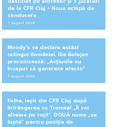
destituit pe antrenor și 3 jucători
de la CFR Cluj + Noua echipă de
conducere
7 august 2026
Moody’s va declara astăzi
ratingul României. Ilie Bolojan
preconizează: „Acțiunile au
început să genereze efecte”
7 august 2026
Folha, ieșit din CFR Cluj după
înfrângerea cu Tromsø! „Îi voi
elimina pe toți!”. DOUĂ nume „se
luptă” pentru poziția de