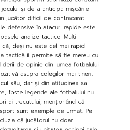
 jocului și de a anticipa mișcările
n jucător dificil de contracarat.
le defensive în atacuri rapide este
roasele analize tactice. Mulți
 că, deși nu este cel mai rapid
sa tactică îi permite să fie mereu cu
, liderii de opinie din lumea fotbalului
zitivă asupra colegilor mai tineri,
cul său, dar și din atitudinea sa
zate, foste legende ale fotbalului nu
ori ai trecutului, menționând că
 sport sunt exemple de urmat. Pe
cluzia că jucătorul nu doar
 dezvoltarea și unitatea echipei sale,