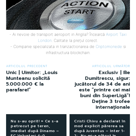
- Ai nevoie de transport aeroport in Anglia? Încearcă
Airport Taxi
London
. Calitate la prețul corect.
- Companie specializata in tranzactionarea de
Criptomonede
si
infrastructura blockchain.
ARTICOLUL PRECEDENT
ARTICOLUL URMĂTOR
Unic | Uimitor: „Louis
Exclusiv | Ilie
Munteanu solicită
Dumitrescu, sigur:
5.000.000 € la
jucătorul de 34 de ani
parafare!”
este ”printre cei mai
buni din SuperLigă”!
Deține 3 trofee
internaționale
Nu s-au oprit! » Ce s-a
Cristi Chivu a declarat în
petrecut pe teren,
mod explicit părerea sa
imediat după Dinamo –
după Juventus – Inter 1-
FC Voluntari 4-0
2: „Nu mi-a plăcut în