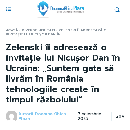
ACASĂ
DIVERSE NOUTATI
ZELENSKI ÎI ADRESEAZĂ O
INVITAȚIE LUI NICUȘOR DAN ÎN...
Zelenski îi adresează o
invitație lui Nicușor Dan în
Ucraina: „Suntem gata să
livrăm în România
tehnologiile create în
timpul războiului”
Autorii Doamna Ghica
7 noiembrie
264
Plaza
2025