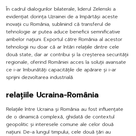
În cadrul dialogurilor bilaterale, liderul Zelenski a
evidențiat dorința Uzrainei de a împărtăși aceste
inovații cu România, subliniind că transferul de
tehnologie ar putea aduce beneficii semnificative
ambelor națiuni. Exportul către România al acestor
tehnologii nu doar că ar întări relațiile dintre cele
două state, dar ar contribui și la creșterea securității
regionale, oferind României acces la soluții avansate
ce i-ar îmbunătăți capacitățile de apărare și i-ar
sprijini dezvoltarea industrială.
relațiile Ucraina-România
Relațiile între Ucraina și România au fost influențate
de o dinamică complexă, ghidată de contextul
geopolitic și interesele comune ale celor două
națiuni. De-a lungul timpului, cele două țări au