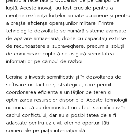
pentru a face față provocărilor de pe câmpul de
luptă. Aceste inovații au fost cruciale pentru a
menține reziliența forțelor armate ucrainene și pentru
a crește eficiența operațiunilor militare. Printre
tehnologiile dezvoltate se numără sisteme avansate
de apărare antiaeriană, drone cu capacități extinse
de recunoaștere și supraveghere, precum și soluții
de comunicare criptată ce asigură securitatea
informațiilor pe câmpul de război.
Ucraina a investit semnificativ și în dezvoltarea de
software-uri tactice și strategice, care permit
coordonarea eficientă a unităților pe teren și
optimizarea resurselor disponibile. Aceste tehnologii
nu numai că au demonstrat un efect semnificativ în
cadrul conflictului, dar au și posibilitatea de a fi
adaptate pentru uz civil, oferind oportunități
comerciale pe piața internațională.