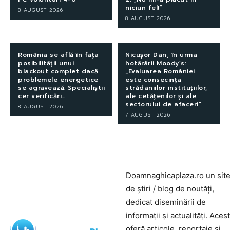
niciun fel!”
8 AUGUST 2026
8 AUGUST 2026
România se află în fața
Nicușor Dan, în urma
posibilității unui
hotărârii Moody’s:
blackout complet dacă
„Evaluarea României
problemele energetice
este consecința
se agravează. Specialiștii
strădaniilor instituțiilor,
cer verificări…
ale cetățenilor și ale
sectorului de afaceri”
8 AUGUST 2026
7 AUGUST 2026
Doamnaghicaplaza.ro un sit
de știri / blog de noutăți,
dedicat diseminării de
informații și actualități. Aces
oferă articole, reportaje și