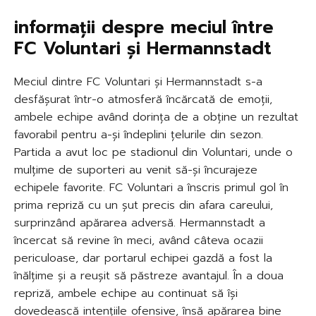
informații despre meciul între
FC Voluntari și Hermannstadt
Meciul dintre FC Voluntari și Hermannstadt s-a
desfășurat într-o atmosferă încărcată de emoții,
ambele echipe având dorința de a obține un rezultat
favorabil pentru a-și îndeplini țelurile din sezon.
Partida a avut loc pe stadionul din Voluntari, unde o
mulțime de suporteri au venit să-și încurajeze
echipele favorite. FC Voluntari a înscris primul gol în
prima repriză cu un șut precis din afara careului,
surprinzând apărarea adversă. Hermannstadt a
încercat să revine în meci, având câteva ocazii
periculoase, dar portarul echipei gazdă a fost la
înălțime și a reușit să păstreze avantajul. În a doua
repriză, ambele echipe au continuat să își
dovedească intențiile ofensive, însă apărarea bine