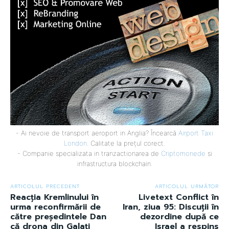
- Ai nevoie de transport aeroport in Anglia? Încearcă
Airport Taxi
London
. Calitate la prețul corect.
- Companie specializata in tranzactionarea de
Criptomonede
si
infrastructura blockchain.
ARTICOLUL PRECEDENT
ARTICOLUL URMĂTOR
Reacția Kremlinului în
Livetext Conflict în
urma reconfirmării de
Iran, ziua 95: Discuții în
către președintele Dan
dezordine după ce
că drona din Galați
Israel a respins