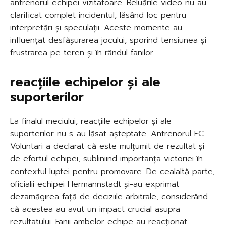
antrenorul echipei vizitatoare. Reluările video nu au
clarificat complet incidentul, lăsând loc pentru
interpretări și speculații. Aceste momente au
influențat desfășurarea jocului, sporind tensiunea și
frustrarea pe teren și în rândul fanilor.
reacțiile echipelor și ale
suporterilor
La finalul meciului, reacțiile echipelor și ale
suporterilor nu s-au lăsat așteptate. Antrenorul FC
Voluntari a declarat că este mulțumit de rezultat și
de efortul echipei, subliniind importanța victoriei în
contextul luptei pentru promovare. De cealaltă parte,
oficialii echipei Hermannstadt și-au exprimat
dezamăgirea față de deciziile arbitrale, considerând
că acestea au avut un impact crucial asupra
rezultatului. Fanii ambelor echipe au reacționat