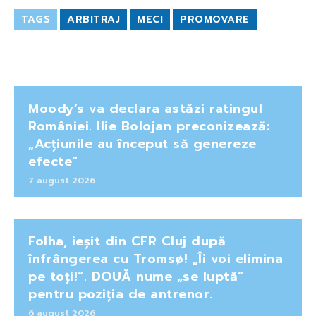
TAGS
ARBITRAJ
MECI
PROMOVARE
Moody’s va declara astăzi ratingul
României. Ilie Bolojan preconizează:
„Acțiunile au început să genereze
efecte”
7 august 2026
Folha, ieșit din CFR Cluj după
înfrângerea cu Tromsø! „Îi voi elimina
pe toți!”. DOUĂ nume „se luptă”
pentru poziția de antrenor.
6 august 2026