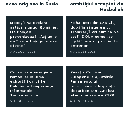
avea originea în Rusia
armistițiul acceptat de
Hezbollah
Moody’s va declara
Folha, ieșit din CFR Cluj
astăzi ratingul României.
după înfrângerea cu
Ilie Bolojan
Tromsø! „Îi voi elimina pe
preconizează: „Acțiunile
toți!”. DOUĂ nume „se
au început să genereze
luptă” pentru poziția de
efecte”
antrenor.
7 AUGUST 2026
6 AUGUST 2026
Consum de energie al
Reacția Comisiei
românilor în urma
Europene la ajustările
exhortărilor lui Ilie
Parlamentului
Bolojan la temperanță:
referitoare la legislația
Informațiile
decarbonizării. Analiza
Transelectrica
efectului asupra PNRR.
6 AUGUST 2026
6 AUGUST 2026