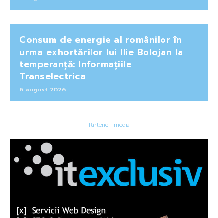
Consum de energie al românilor în
urma exhortărilor lui Ilie Bolojan la
temperanță: Informațiile
Transelectrica
6 august 2026
- Parteneri media -