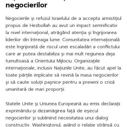
negocierilor
Negocierile și refuzul Israelului de a accepta armistițiul
propus de Hezbollah au avut un impact semnificativ
la nivel internațional, atrăgând atenția și îngrijorarea
liderilor din întreaga lume. Comunitatea internațională
este îngrijorată de riscul unei escaladări a conflictului
care ar putea destabiliza și mai mult regiunea deja
tumultoasă a Orientului Mijlociu. Organizațiile
internaționale, inclusiv Națiunile Unite, au făcut apel la
toate părțile implicate să revină la masa negocierilor
și să caute soluții pașnice pentru a preveni o criză
umanitară de mari proporții.
Statele Unite și Uniunea Europeană au emis declarații
exprimându-și dezamăgirea față de eșecul
negocierilor și subliniind necesitatea unui dialog
constructiv. Washingtonul, având o relație strânsă cu