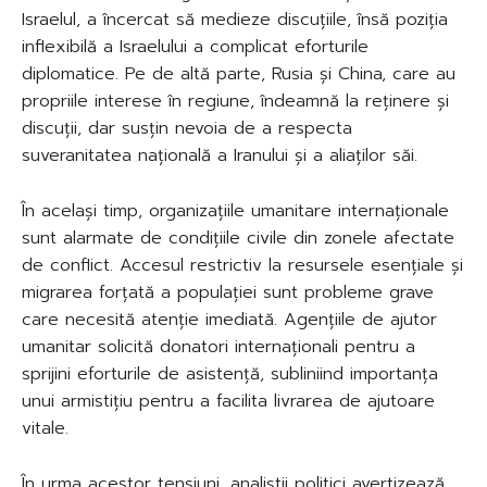
Israelul, a încercat să medieze discuțiile, însă poziția
inflexibilă a Israelului a complicat eforturile
diplomatice. Pe de altă parte, Rusia și China, care au
propriile interese în regiune, îndeamnă la reținere și
discuții, dar susțin nevoia de a respecta
suveranitatea națională a Iranului și a aliaților săi.
În același timp, organizațiile umanitare internaționale
sunt alarmate de condițiile civile din zonele afectate
de conflict. Accesul restrictiv la resursele esențiale și
migrarea forțată a populației sunt probleme grave
care necesită atenție imediată. Agențiile de ajutor
umanitar solicită donatori internaționali pentru a
sprijini eforturile de asistență, subliniind importanța
unui armistițiu pentru a facilita livrarea de ajutoare
vitale.
În urma acestor tensiuni, analiștii politici avertizează