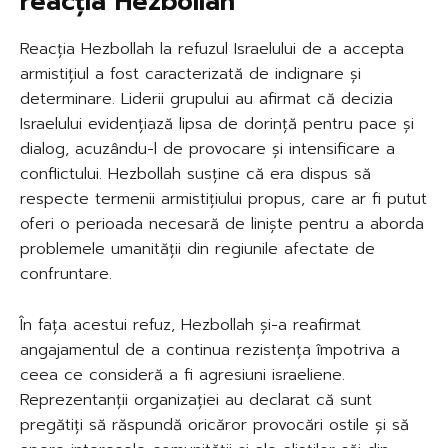
reacția Hezbollah
Reacția Hezbollah la refuzul Israelului de a accepta
armistițiul a fost caracterizată de indignare și
determinare. Liderii grupului au afirmat că decizia
Israelului evidențiază lipsa de dorință pentru pace și
dialog, acuzându-l de provocare și intensificare a
conflictului. Hezbollah susține că era dispus să
respecte termenii armistițiului propus, care ar fi putut
oferi o perioada necesară de liniște pentru a aborda
problemele umanității din regiunile afectate de
confruntare.
În fața acestui refuz, Hezbollah și-a reafirmat
angajamentul de a continua rezistența împotriva a
ceea ce consideră a fi agresiuni israeliene.
Reprezentanții organizației au declarat că sunt
pregătiți să răspundă oricăror provocări ostile și să