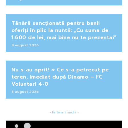
Tânără sancționată pentru banii
oferiți în plic la nuntă: „Cu suma de
1.600 de lei, mai bine nu te prezentai”
9 august 2026
Nu s-au oprit! » Ce s-a petrecut pe
teren, imediat după Dinamo – FC
Voluntari 4-0
8 august 2026
- Parteneri media -