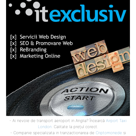
- Ai nevoie de transport aeroport in Anglia? Încearcă
Airport Taxi
London
. Calitate la prețul corect.
- Companie specializata in tranzactionarea de
Criptomonede
si