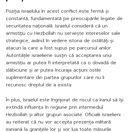
Poziția Israelului în acest conflict este fermă și
constantă, fundamentată pe preocupările legate de
securitatea națională. Israelul consideră că un
armistițiu cu Hezbollah nu servește intereselor sale
strategice, având în vedere istoria de ostilități și
atacuri la care a fost supus pe parcursul anilor.
Autoritățile israeliene susțin că acceptarea unui
armistițiu ar putea fi interpretată ca o dovadă de
slăbiciune și ar putea încuraja acțiuni ostile
suplimentare din partea grupurilor care nu îi
recunosc dreptul de a exista.
În plus, Israelul este îngrijorat de riscul ca Iranul să își
extindă influența în regiune prin intermediul
Hezbollah și altor grupuri asociate. Oficialii israelieni
au reiterat că nu vor accepta prezența militară
iraniană la granițele lor și vor lua toate măsurile