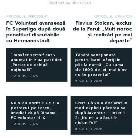
infrastructura blockchain.
ARTICOLUL PRECEDENT
ARTICOLUL URMĂTOR
FC Voluntari avansează
Flavius Stoican, exclus
în Superliga după două
de la Farul: „Mult noroc
penaltiuri discutabile
și realizări pe mai
cu Hermannstadt
departe”
Transfer semnificativ
Tânără sancționată
anunțat în ziua partidei:
pentru banii oferiți în
„Portar de echipă
plic la nuntă: „Cu suma
națională”
de 1.600 de lei, mai bine
nu te prezentai”
9 AUGUST 2026
9 AUGUST 2026
Nu s-au oprit! » Ce s-a
Cristi Chivu a declarat în
petrecut pe teren,
mod explicit părerea sa
imediat după Dinamo –
după Juventus – Inter 1-
FC Voluntari 4-0
2: „Nu mi-a plăcut în
niciun fel!”
8 AUGUST 2026
8 AUGUST 2026