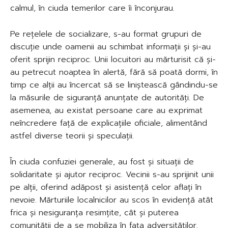
calmul, în ciuda temerilor care îi înconjurau.
Pe rețelele de socializare, s-au format grupuri de
discuție unde oamenii au schimbat informații și și-au
oferit sprijin reciproc. Unii locuitori au mărturisit că și-
au petrecut noaptea în alertă, fără să poată dormi, în
timp ce alții au încercat să se liniștească gândindu-se
la măsurile de siguranță anunțate de autorități. De
asemenea, au existat persoane care au exprimat
neîncredere față de explicațiile oficiale, alimentând
astfel diverse teorii și speculații.
În ciuda confuziei generale, au fost și situații de
solidaritate și ajutor reciproc. Vecinii s-au sprijinit unii
pe alții, oferind adăpost și asistență celor aflați în
nevoie. Mărturiile localnicilor au scos în evidență atât
frica și nesiguranța resimțite, cât și puterea
comunității de a se mobiliza în fața adversităților.