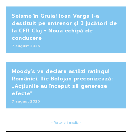
Seisme în Gruia! Ioan Varga l-a
destituit pe antrenor și 3 jucători de
la CFR Cluj + Noua echipă de
conducere
7 august 2026
Moody’s va declara astăzi ratingul
României. Ilie Bolojan preconizează:
„Acțiunile au început să genereze
efecte”
7 august 2026
- Parteneri media -