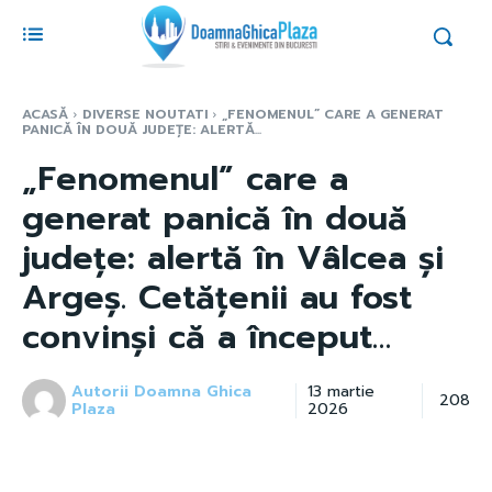
ACASĂ
DIVERSE NOUTATI
„FENOMENUL” CARE A GENERAT
PANICĂ ÎN DOUĂ JUDEȚE: ALERTĂ...
„Fenomenul” care a
generat panică în două
județe: alertă în Vâlcea și
Argeș. Cetățenii au fost
convinși că a început…
Autorii Doamna Ghica
13 martie
208
Plaza
2026