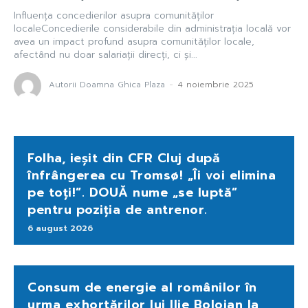
Influența concedierilor asupra comunităților
localeConcedierile considerabile din administrația locală vor
avea un impact profund asupra comunităților locale,
afectând nu doar salariații direcți, ci și...
Autorii Doamna Ghica Plaza
-
4 noiembrie 2025
Folha, ieșit din CFR Cluj după
înfrângerea cu Tromsø! „Îi voi elimina
pe toți!”. DOUĂ nume „se luptă”
pentru poziția de antrenor.
6 august 2026
Consum de energie al românilor în
urma exhortărilor lui Ilie Bolojan la