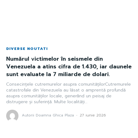
DIVERSE NOUTATI
Numărul victimelor în seismele din
Venezuela a atins cifra de 1.430, iar daunele
sunt evaluate la 7 miliarde de dolari.
Consecințele cutremurelor asupra comunitățilorCutremurele
catastrofale din Venezuela au lăsat o amprentă profundă
asupra comunităților locale, generând un peisaj de
distrugere și suferință. Multe localități...
Autorii Doamna Ghica Plaza
-
27 iunie 2026