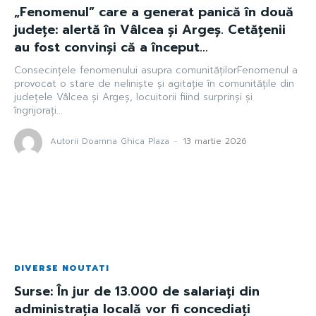
„Fenomenul” care a generat panică în două
județe: alertă în Vâlcea și Argeș. Cetățenii
au fost convinși că a început…
Consecințele fenomenului asupra comunitățilorFenomenul a
provocat o stare de neliniște și agitație în comunitățile din
județele Vâlcea și Argeș, locuitorii fiind surprinși și
îngrijorați...
Autorii Doamna Ghica Plaza
-
13 martie 2026
DIVERSE NOUTATI
Surse: În jur de 13.000 de salariați din
administrația locală vor fi concediați