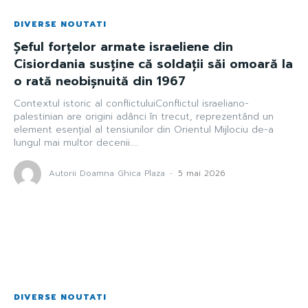
DIVERSE NOUTATI
Șeful forțelor armate israeliene din
Cisiordania susține că soldații săi omoară la
o rată neobișnuită din 1967
Contextul istoric al conflictuluiConflictul israeliano-
palestinian are origini adânci în trecut, reprezentând un
element esențial al tensiunilor din Orientul Mijlociu de-a
lungul mai multor decenii....
Autorii Doamna Ghica Plaza
-
5 mai 2026
DIVERSE NOUTATI