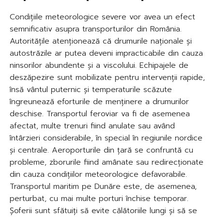
Condițiile meteorologice severe vor avea un efect
semnificativ asupra transporturilor din România.
Autoritățile atenționează că drumurile naționale și
autostrăzile ar putea deveni impracticabile din cauza
ninsorilor abundente și a viscolului. Echipajele de
deszăpezire sunt mobilizate pentru intervenții rapide,
însă vântul puternic și temperaturile scăzute
îngreunează eforturile de menținere a drumurilor
deschise. Transportul feroviar va fi de asemenea
afectat, multe trenuri fiind anulate sau având
întârzieri considerabile, în special în regiunile nordice
și centrale. Aeroporturile din țară se confruntă cu
probleme, zborurile fiind amânate sau redirecționate
din cauza condițiilor meteorologice defavorabile.
Transportul maritim pe Dunăre este, de asemenea,
perturbat, cu mai multe porturi închise temporar.
Șoferii sunt sfătuiți să evite călătoriile lungi și să se