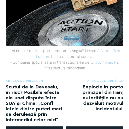
- Ai nevoie de transport aeroport in Anglia? Încearcă
Airport Taxi
London
. Calitate la prețul corect.
- Companie specializata in tranzactionarea de
Criptomonede
si
infrastructura blockchain.
ARTICOLUL PRECEDENT
ARTICOLUL URMĂTOR
Scutul de la Deveselu,
Explozie în porto
în risc? Posibile efecte
principal din Iran;
ale unei dispute între
autoritățile nu au
SUA și China: „Confl
dezvăluit motivul
ictele dintre puteri mari
incidentului.
se derulează prin
intermediul celor mici”