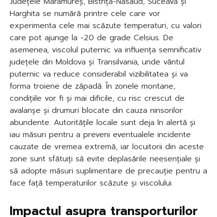
Județele Maramureș, Bistrița-Năsăud, Suceava și
Harghita se numără printre cele care vor
experimenta cele mai scăzute temperaturi, cu valori
care pot ajunge la -20 de grade Celsius. De
asemenea, viscolul puternic va influența semnificativ
județele din Moldova și Transilvania, unde vântul
puternic va reduce considerabil vizibilitatea și va
forma troiene de zăpadă. În zonele montane,
condițiile vor fi și mai dificile, cu risc crescut de
avalanșe și drumuri blocate din cauza ninsorilor
abundente. Autoritățile locale sunt deja în alertă și
iau măsuri pentru a preveni eventualele incidente
cauzate de vremea extremă, iar locuitorii din aceste
zone sunt sfătuiți să evite deplasările neesențiale și
să adopte măsuri suplimentare de precauție pentru a
face față temperaturilor scăzute și viscolului.
Impactul asupra transporturilor