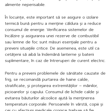
alimente neperisabile.
În locuințe, este important să se asigure o izolare
termică bună pentru a menține căldura și a reduce
consumul de energie. Verificarea sistemelor de
încălzire și asigurarea unei rezerve de combustibil
sau lemne de foc sunt măsuri esențiale pentru a
preveni situațiile critice. De asemenea, este util ca
cetățenii să aibă la îndemână lanterne și baterii
suplimentare, în caz de întreruperi de curent electric.
Pentru a preveni problemele de sănătate cauzate de
frig, se recomandă purtarea de haine calde,
stratificate, și protejarea extremităților – mâinilor,
picioarelor și capului. Consumul de lichide calde și
evitarea băuturilor alcoolice ajută la menținerea
temperaturii corporale. Persoanele în vârstă, copiii și
cei cu afecțiuni medicale cronice trebuie să fie