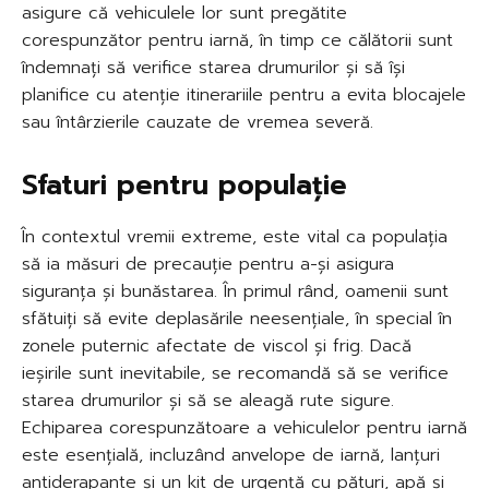
asigure că vehiculele lor sunt pregătite
corespunzător pentru iarnă, în timp ce călătorii sunt
îndemnați să verifice starea drumurilor și să își
planifice cu atenție itinerariile pentru a evita blocajele
sau întârzierile cauzate de vremea severă.
Sfaturi pentru populație
În contextul vremii extreme, este vital ca populația
să ia măsuri de precauție pentru a-și asigura
siguranța și bunăstarea. În primul rând, oamenii sunt
sfătuiți să evite deplasările neesențiale, în special în
zonele puternic afectate de viscol și frig. Dacă
ieșirile sunt inevitabile, se recomandă să se verifice
starea drumurilor și să se aleagă rute sigure.
Echiparea corespunzătoare a vehiculelor pentru iarnă
este esențială, incluzând anvelope de iarnă, lanțuri
antiderapante și un kit de urgență cu pături, apă și