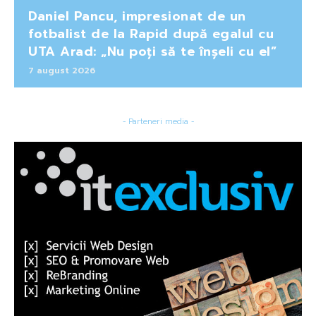
Daniel Pancu, impresionat de un
fotbalist de la Rapid după egalul cu
UTA Arad: „Nu poți să te înșeli cu el”
7 august 2026
- Parteneri media -