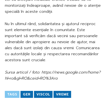
monitorizați îndeaproape, având nevoie de o atenție
specială în aceste condiții.
Nu în ultimul rând, solidaritatea și ajutorul reciproc
sunt elemente esențiale în comunitate. Este
important să verificăm dacă vecinii sau persoanele
vulnerabile din apropiere au nevoie de ajutor, mai
ales dacă sunt izolați din cauza vremii. Comunicarea
cu autoritățile locale și respectarea recomandărilor
acestora sunt cruciale.
Sursa articol / foto: https://news.google.com/home?
hl=ro&gl=RO&ceid=RO%3Aro
TAGS
GER
VISCOL
VREME