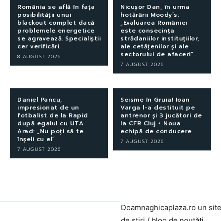
România se află în fața
Nicușor Dan, în urma
posibilității unui
hotărârii Moody’s:
blackout complet dacă
„Evaluarea României
problemele energetice
este consecința
se agravează. Specialiștii
strădaniilor instituțiilor,
cer verificări…
ale cetățenilor și ale
sectorului de afaceri”
8 AUGUST 2026
7 AUGUST 2026
Daniel Pancu,
Seisme în Gruia! Ioan
impresionat de un
Varga l-a destituit pe
fotbalist de la Rapid
antrenor și 3 jucători de
după egalul cu UTA
la CFR Cluj + Noua
Arad: „Nu poți să te
echipă de conducere
înșeli cu el”
7 AUGUST 2026
7 AUGUST 2026
Doamnaghicaplaza.ro un sit
de știri / blog de noutăți,