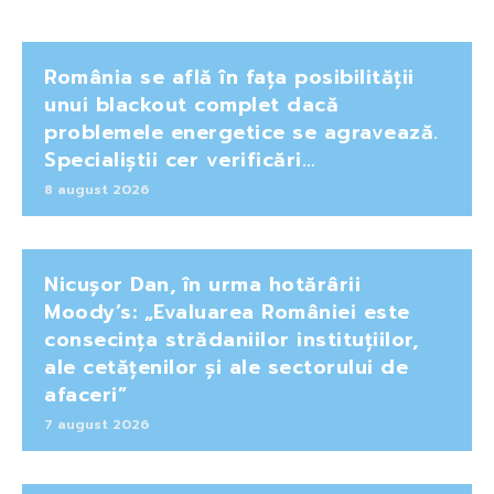
România se află în fața posibilității
unui blackout complet dacă
problemele energetice se agravează.
Specialiștii cer verificări…
8 august 2026
Nicușor Dan, în urma hotărârii
Moody’s: „Evaluarea României este
consecința strădaniilor instituțiilor,
ale cetățenilor și ale sectorului de
afaceri”
7 august 2026