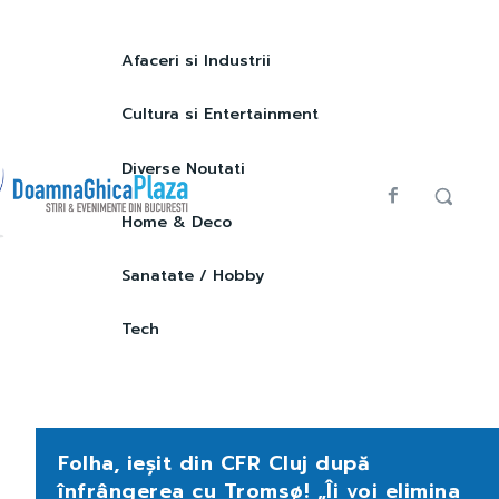
Afaceri si Industrii
Cultura si Entertainment
Diverse Noutati
Home & Deco
Sanatate / Hobby
Tech
Folha, ieșit din CFR Cluj după
înfrângerea cu Tromsø! „Îi voi elimina