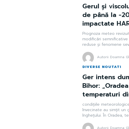
Gerul și viscol
de până la -20
impactate HA
Prognoza meteo revizuit
modificări semnificativ
reduse și fenomene seve
Autorii Doamna Gh
DIVERSE NOUTATI
Ger intens dum
Bihor: „Oradea
temperaturi d
condițiile meteorologic
învecinate au simțit un 
înghețului. În Oradea, t
Autorii Doamna Gh