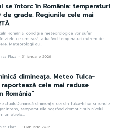
ul se întorc în România: temperaturi
 de grade. Regiunile cele mai
RTĂ
ăÎn România, condițiile meteorologice vor suferi
e în zilele ce urmează, aducând temperaturi extrem de
re. Meteorologii au...
ica Plaza
-
31 ianuarie 2026
inică dimineața. Meteo Tulca-
 raportează cele mai reduse
in România”
e actualeDuminică dimineața, cei din Tulca-Bihor și zonele
ger intens, temperaturile scăzând dramatic sub nivelul
ermometrele...
ica Plaza
-
11 ianuarie 2026