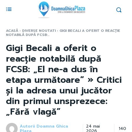
ACASĂ
DIVERSE NOUTATI
GIGI BECALI A OFERIT O REACȚIE
NOTABILĂ DUPĂ FCSB:...
Gigi Becali a oferit o
reacție notabilă după
FCSB: „El ne-a dus în
etapa următoare” » Critici
și la adresa unui jucător
din primul unsprezece:
„Fără vlagă”
Autorii Doamna Ghica
24 mai
140
Plaza
2026