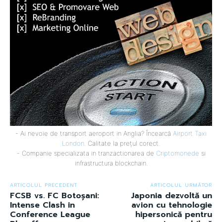
- Ai nevoie de transport aeroport in Anglia? Încearcă
Airport Taxi
London
. Calitate la prețul corect.
- Companie specializata in tranzactionarea de
Criptomonede
si
infrastructura blockchain.
ARTICOLUL PRECEDENT
ARTICOLUL URMĂTOR
FCSB vs. FC Botoșani:
Japonia dezvoltă un
Intense Clash in
avion cu tehnologie
Conference League
hipersonică pentru