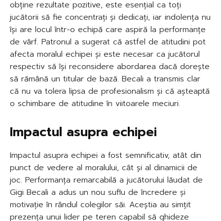
obține rezultate pozitive, este esențial ca toți
jucătorii să fie concentrați și dedicați, iar indolența nu
își are locul într-o echipă care aspiră la performanțe
de vârf. Patronul a sugerat că astfel de atitudini pot
afecta moralul echipei și este necesar ca jucătorul
respectiv să își reconsidere abordarea dacă dorește
să rămână un titular de bază. Becali a transmis clar
că nu va tolera lipsa de profesionalism și că așteaptă
o schimbare de atitudine în viitoarele meciuri.
Impactul asupra echipei
Impactul asupra echipei a fost semnificativ, atât din
punct de vedere al moralului, cât și al dinamicii de
joc. Performanța remarcabilă a jucătorului lăudat de
Gigi Becali a adus un nou suflu de încredere și
motivație în rândul colegilor săi. Aceștia au simțit
prezența unui lider pe teren capabil să ghideze