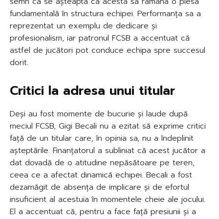
semn că se așteaptă ca acesta să rămână o piesă
fundamentală în structura echipei. Performanța sa a
reprezentat un exemplu de dedicare și
profesionalism, iar patronul FCSB a accentuat că
astfel de jucători pot conduce echipa spre succesul
dorit.
Critici la adresa unui titular
Deși au fost momente de bucurie și laude după
meciul FCSB, Gigi Becali nu a ezitat să exprime critici
față de un titular care, în opinia sa, nu a îndeplinit
așteptările. Finanțatorul a subliniat că acest jucător a
dat dovadă de o atitudine nepăsătoare pe teren,
ceea ce a afectat dinamică echipei. Becali a fost
dezamăgit de absența de implicare și de efortul
insuficient al acestuia în momentele cheie ale jocului.
El a accentuat că, pentru a face față presiunii și a