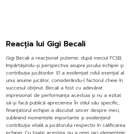
Reacția lui Gigi Becali
Gigi Becali a reacționat puternic după meciul FCSB,
împărtășindu-și perspectiva asupra jocului echipei și
contribuția jucătorilor. El a evidențiat rolul esențial al
unui anume jucător, considerându-l factorul cheie în
succesul obținut. Becali a fost cu adevărat
impresionat de performanța acestuia și nu a ezitat
să-și facă publică aprecierea. În stilul său specific,
finanțatorul echipei a discutat sincer despre meci,
subliniind momentele importante și evidențiind
contribuția vitală a jucătorului respectiv în calificarea
echipei. Cu toate acestea, nu a omis nici elementele