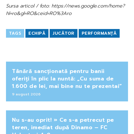
Sursa articol / foto: https://news.google.com/home?
hl=ro&gl=RO&ceid=RO%3Aro
TAGS
ECHIPĂ
JUCĂTOR
PERFORMANȚĂ
Tânără sancționată pentru banii
oferiți în plic la nuntă: „Cu suma de
1.600 de lei, mai bine nu te prezentai”
9 august 2026
Nu s-au oprit! » Ce s-a petrecut pe
teren, imediat după Dinamo – FC