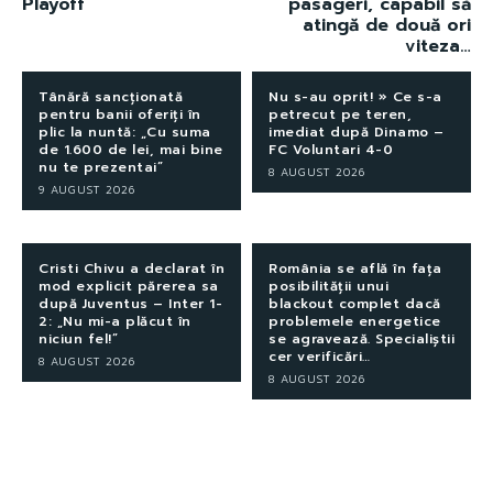
Playoff
pasageri, capabil să
atingă de două ori
viteza…
Tânără sancționată
Nu s-au oprit! » Ce s-a
pentru banii oferiți în
petrecut pe teren,
plic la nuntă: „Cu suma
imediat după Dinamo –
de 1.600 de lei, mai bine
FC Voluntari 4-0
nu te prezentai”
8 AUGUST 2026
9 AUGUST 2026
Cristi Chivu a declarat în
România se află în fața
mod explicit părerea sa
posibilității unui
după Juventus – Inter 1-
blackout complet dacă
2: „Nu mi-a plăcut în
problemele energetice
niciun fel!”
se agravează. Specialiștii
cer verificări…
8 AUGUST 2026
8 AUGUST 2026