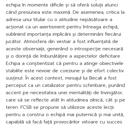
echipa în momente dificile și să oferă soluții atunci
când presiunea este maximă. De asemenea, critica la
adresa unui titular cu o atitudine nepăsătoare a
acționat ca un avertisment pentru întreaga echipă,
subliniind importanța implicării și determinării fiecărui
jucător. Atmosfera din vestiar a fost influențată de
aceste observații, generând o introspecție necesară
și o dorință de îmbunătățire a aspectelor deficitare.
Echipa a conștientizat că pentru a atinge obiectivele
stabilite este nevoie de coeziune și de efort colectiv
susținut. În acest context, mesajul lui Becali a fost
perceput ca un catalizator pentru schimbare, punând
accent pe necesitatea unei mentalități de învingător,
care să se reflecte atât în atitudinea zilnică, cât și pe
teren. FCSB se propune să utilizeze aceste lecții
pentru a construi o echipă mai puternică și mai unită,
capabilă să facă față provocărilor viitoare cu succes.