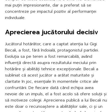
mai puțin impresionante, dar a preferat să se
concentreze pe impactul pozitiv al performanței
individuale.
Aprecierea jucătorului decisiv
Jucătorul hotărâtor, care a captat atenția lui Gigi
Becali, a fost, fără îndoială, protagonistul partidei.
Evoluția sa pe teren a fost remarcabilă, având
influență directă asupra rezultatului meciului prin
hotărâre și abilități tehnice excepționale. Becali a
subliniat că acest jucător a arătat maturitate și
claritate în joc, esențiale în momentele critice ale
confruntării. De fiecare dată când echipa avea
nevoie de un impuls, el a fost acolo să ofere soluții și
să motiveze colegii. Aprecierea publică a lui Becali nu
este doar o recunoaștere a abilităților sale, ci și un