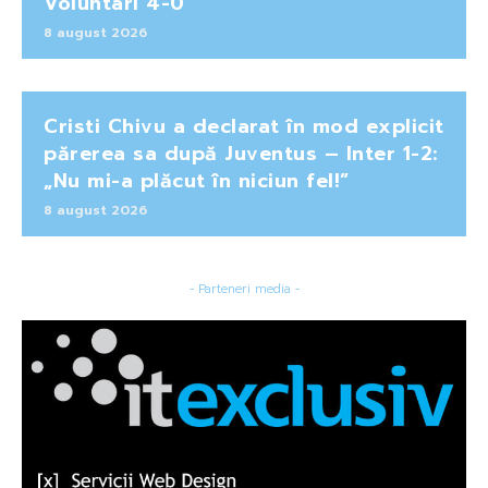
Voluntari 4-0
8 august 2026
Cristi Chivu a declarat în mod explicit
părerea sa după Juventus – Inter 1-2:
„Nu mi-a plăcut în niciun fel!”
8 august 2026
- Parteneri media -