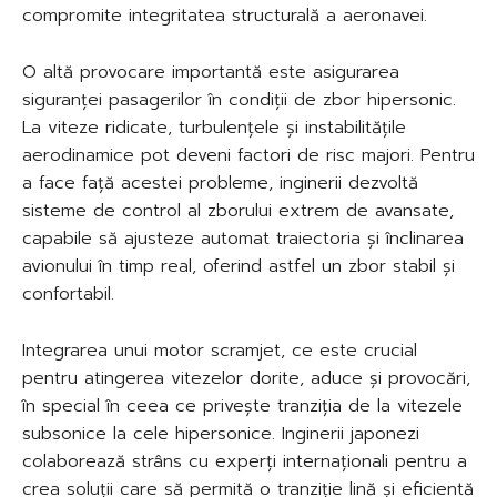
compromite integritatea structurală a aeronavei.
O altă provocare importantă este asigurarea
siguranței pasagerilor în condiții de zbor hipersonic.
La viteze ridicate, turbulențele și instabilitățile
aerodinamice pot deveni factori de risc majori. Pentru
a face față acestei probleme, inginerii dezvoltă
sisteme de control al zborului extrem de avansate,
capabile să ajusteze automat traiectoria și înclinarea
avionului în timp real, oferind astfel un zbor stabil și
confortabil.
Integrarea unui motor scramjet, ce este crucial
pentru atingerea vitezelor dorite, aduce și provocări,
în special în ceea ce privește tranziția de la vitezele
subsonice la cele hipersonice. Inginerii japonezi
colaborează strâns cu experți internaționali pentru a
crea soluții care să permită o tranziție lină și eficientă