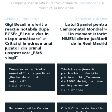
- Companie specializata in tranzactionarea de
Criptomonede
si
infrastructura blockchain.
ARTICOLUL PRECEDENT
ARTICOLUL URMĂTOR
Gigi Becali a oferit o
Lotul Spaniei pentru
reacție notabilă după
Campionatul Mondial »
FCSB: „El ne-a dus în
Un moment istoric:
etapa următoare” »
NIMENI dintre jucătorii
Critici și la adresa unui
de la Real Madrid
jucător din primul
unsprezece: „Fără
vlagă”
Transfer semnificativ
Tânără sancționată
anunțat în ziua partidei:
pentru banii oferiți în
„Portar de echipă
plic la nuntă: „Cu suma
națională”
de 1.600 de lei, mai bine
nu te prezentai”
9 AUGUST 2026
9 AUGUST 2026
Nu s-au oprit! » Ce s-a
Cristi Chivu a declarat în