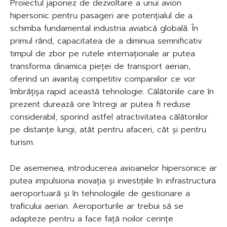
Proiectul japonez de dezvoltare a unui avion
hipersonic pentru pasageri are potențialul de a
schimba fundamental industria aviatică globală. În
primul rând, capacitatea de a diminua semnificativ
timpul de zbor pe rutele internaționale ar putea
transforma dinamica pieței de transport aerian,
oferind un avantaj competitiv companiilor ce vor
îmbrățișa rapid această tehnologie. Călătoriile care în
prezent durează ore întregi ar putea fi reduse
considerabil, sporind astfel atractivitatea călătoriilor
pe distanțe lungi, atât pentru afaceri, cât și pentru
turism.
De asemenea, introducerea avioanelor hipersonice ar
putea impulsiona inovația și investițiile în infrastructura
aeroportuară și în tehnologiile de gestionare a
traficului aerian. Aeroporturile ar trebui să se
adapteze pentru a face față noilor cerințe