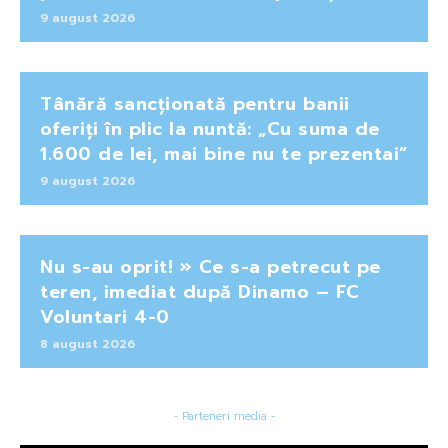
9 august 2026
Tânără sancționată pentru banii
oferiți în plic la nuntă: „Cu suma de
1.600 de lei, mai bine nu te prezentai”
9 august 2026
Nu s-au oprit! » Ce s-a petrecut pe
teren, imediat după Dinamo – FC
Voluntari 4-0
8 august 2026
- Parteneri media -