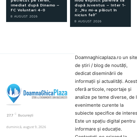
petrecut pe teren,
mod explicit părerea sa
imediat după Dinamo –
după Juventus – Inter 1-
FC Voluntari 4-0
2: „Nu mi-a plăcut în
niciun fel!”
8 AUGUST 2026
8 AUGUST 2026
Doamnaghicaplaza.ro un sit
de știri / blog de noutăți,
dedicat diseminării de
informații și actualități. Aces
oferă articole, reportaje și
analize pe teme diverse, de 
evenimente curente la
subiecte specifice de interes
C
27.7
București
Este un spațiu digital pentru
duminică, august 9, 2026
informare și educație.
Contactati-ne oricand la