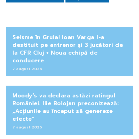
Seisme în Gruia! Ioan Varga l-a
destituit pe antrenor și 3 jucători de
la CFR Cluj + Noua echipă de
conducere
7 august 2026
Moody’s va declara astăzi ratingul
României. Ilie Bolojan preconizează:
„Acțiunile au început să genereze
efecte”
7 august 2026