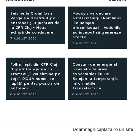
Seisme în Gruia! Ioan
Moody’s va declara
Varga l-a destituit pe
astăzi ratingul României.
antrenor și 3 jucători de
Ilie Bolojan
la CFR Cluj + Noua
preconizează: „Acțiunile
echipă de conducere
au început să genereze
efecte”
7 AUGUST 2026
7 AUGUST 2026
Folha, ieșit din CFR Cluj
Consum de energie al
după înfrângerea cu
românilor în urma
Tromsø! „Îi voi elimina pe
exhortărilor lui Ilie
toți!”. DOUĂ nume „se
Bolojan la temperanță:
luptă” pentru poziția de
Informațiile
antrenor.
Transelectrica
6 AUGUST 2026
6 AUGUST 2026
Doamnaghicaplaza.ro un sit