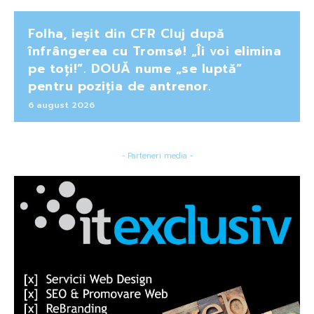
Folha, ieșit din CFR Cluj după
înfrângerea cu Tromsø! „Îi voi elimina
pe toți!”. DOUĂ nume „se luptă”
pentru poziția de antrenor.
6 august 2026
- Parteneri media -