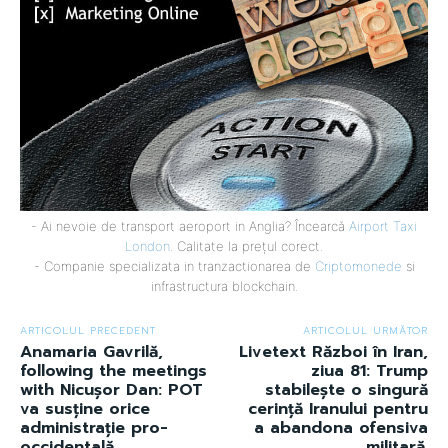
- Ai nevoie de transport aeroport in Anglia? Încearcă
Airport Taxi
London
. Calitate la prețul corect.
- Companie specializata in tranzactionarea de
Criptomonede
si
infrastructura blockchain.
ARTICOLUL PRECEDENT
ARTICOLUL URMĂTOR
Anamaria Gavrilă,
Livetext Război în Iran,
following the meetings
ziua 81: Trump
with Nicușor Dan: POT
stabilește o singură
va susține orice
cerință Iranului pentru
administrație pro-
a abandona ofensiva
occidentală.
militară.