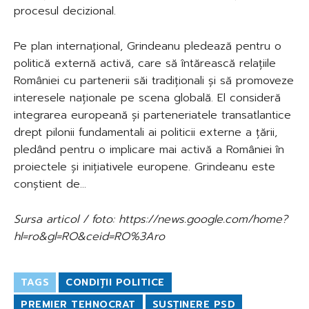
procesul decizional.
Pe plan internațional, Grindeanu pledează pentru o
politică externă activă, care să întărească relațiile
României cu partenerii săi tradiționali și să promoveze
interesele naționale pe scena globală. El consideră
integrarea europeană și parteneriatele transatlantice
drept pilonii fundamentali ai politicii externe a țării,
pledând pentru o implicare mai activă a României în
proiectele și inițiativele europene. Grindeanu este
conștient de…
Sursa articol / foto: https://news.google.com/home?
hl=ro&gl=RO&ceid=RO%3Aro
TAGS
CONDIȚII POLITICE
PREMIER TEHNOCRAT
SUSȚINERE PSD