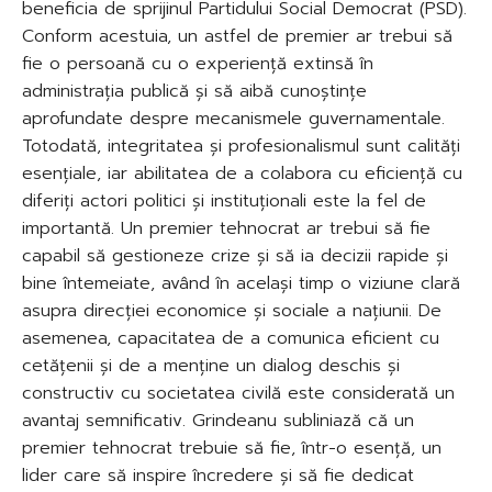
beneficia de sprijinul Partidului Social Democrat (PSD).
Conform acestuia, un astfel de premier ar trebui să
fie o persoană cu o experiență extinsă în
administrația publică și să aibă cunoștințe
aprofundate despre mecanismele guvernamentale.
Totodată, integritatea și profesionalismul sunt calități
esențiale, iar abilitatea de a colabora cu eficiență cu
diferiți actori politici și instituționali este la fel de
importantă. Un premier tehnocrat ar trebui să fie
capabil să gestioneze crize și să ia decizii rapide și
bine întemeiate, având în același timp o viziune clară
asupra direcției economice și sociale a națiunii. De
asemenea, capacitatea de a comunica eficient cu
cetățenii și de a menține un dialog deschis și
constructiv cu societatea civilă este considerată un
avantaj semnificativ. Grindeanu subliniază că un
premier tehnocrat trebuie să fie, într-o esență, un
lider care să inspire încredere și să fie dedicat