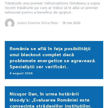
Trăsăturile unui premier tehnocratSorin Grindeanu a expus
recent trăsăturile pe care ar trebui să le aibă un premier
tehnocrat pentru a beneficia de sprijinul...
Autorii Doamna Ghica Plaza
-
18 mai 2026
România se află în fața posibilității
unui blackout complet dacă
problemele energetice se agravează.
Specialiștii cer verificări…
8 august 2026
Nicușor Dan, în urma hotărârii
Moody’s: „Evaluarea României este
consecința strădaniilor instituțiilor,