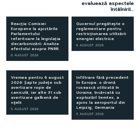
evaluează aspectele
întâlnirii…
Reacția Comisiei
Guvernul pregătește o
Europene la ajustările
reglementare pentru
Parlamentului
restricționarea utilizării
referitoare la legislația
energiei electrice.
decarbonizării. Analiza
6 AUGUST 2026
efectului asupra PNRR.
6 AUGUST 2026
Vremea pentru 6 august
Infiltrare fără precedent
2026: Șapte județe sub
în Europa: o dronă
avertizare roșie de
rusească utilizată în
caniculă, iar alte 31 sub
Ucraina, încărcată cu
avertizare galbenă de
explozibil Semtex, a
vijelii
ajuns la aeroportul din
Leipzig, Germania
5 AUGUST 2026
5 AUGUST 2026