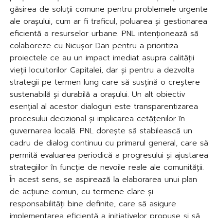
găsirea de soluții comune pentru problemele urgente
ale orașului, cum ar fi traficul, poluarea și gestionarea
eficientă a resurselor urbane. PNL intenționează să
colaboreze cu Nicușor Dan pentru a prioritiza
proiectele ce au un impact imediat asupra calității
vieții locuitorilor Capitalei, dar și pentru a dezvolta
strategii pe termen lung care să susțină o creștere
sustenabilă și durabilă a orașului. Un alt obiectiv
esențial al acestor dialoguri este transparentizarea
procesului decizional și implicarea cetățenilor în
guvernarea locală. PNL dorește să stabilească un
cadru de dialog continuu cu primarul general, care să
permită evaluarea periodică a progresului și ajustarea
strategiilor în funcție de nevoile reale ale comunității.
În acest sens, se aspirează la elaborarea unui plan
de acțiune comun, cu termene clare și
responsabilități bine definite, care să asigure
implementarea eficientă a inițiativelor propuse și să