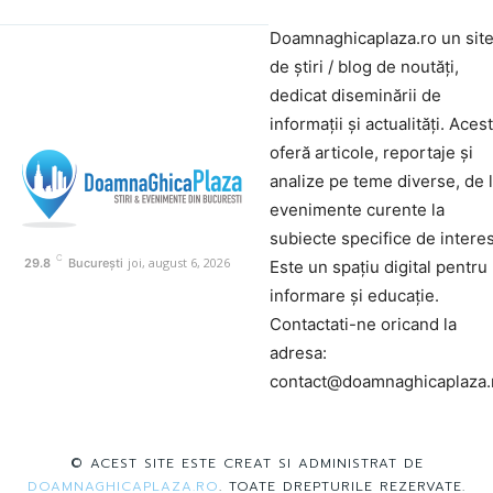
Doamnaghicaplaza.ro un sit
de știri / blog de noutăți,
dedicat diseminării de
informații și actualități. Aces
oferă articole, reportaje și
analize pe teme diverse, de 
evenimente curente la
subiecte specifice de interes
C
joi, august 6, 2026
29.8
București
Este un spațiu digital pentru
informare și educație.
Contactati-ne oricand la
adresa:
contact@doamnaghicaplaza.
© ACEST SITE ESTE CREAT SI ADMINISTRAT DE
DOAMNAGHICAPLAZA.RO
. TOATE DREPTURILE REZERVATE.