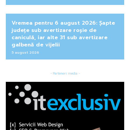
Vremea pentru 6 august 2026: Șapte
județe sub avertizare roșie de
caniculă, iar alte 31 sub avertizare
galbenă de vijelii
5 august 2026
- Parteneri media -