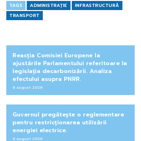
TAGS
ADMINISTRAȚIE
INFRASTRUCTURĂ
TRANSPORT
Reacția Comisiei Europene la
ajustările Parlamentului referitoare la
legislația decarbonizării. Analiza
efectului asupra PNRR.
6 august 2026
Guvernul pregătește o reglementare
pentru restricționarea utilizării
energiei electrice.
6 august 2026