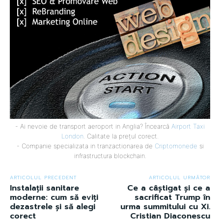
- Ai nevoie de transport aeroport in Anglia? Încearcă
Airport Taxi
London
. Calitate la prețul corect.
- Companie specializata in tranzactionarea de
Criptomonede
si
infrastructura blockchain.
ARTICOLUL PRECEDENT
ARTICOLUL URMĂTOR
Instalații sanitare
Ce a câștigat și ce a
moderne: cum să eviți
sacrificat Trump în
dezastrele și să alegi
urma summitului cu Xi.
corect
Cristian Diaconescu