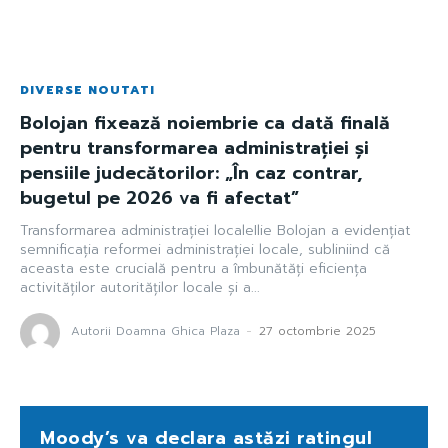
DIVERSE NOUTATI
Bolojan fixează noiembrie ca dată finală
pentru transformarea administrației și
pensiile judecătorilor: „În caz contrar,
bugetul pe 2026 va fi afectat”
Transformarea administrației localeIlie Bolojan a evidențiat
semnificația reformei administrației locale, subliniind că
aceasta este crucială pentru a îmbunătăți eficiența
activităților autorităților locale și a...
Autorii Doamna Ghica Plaza
-
27 octombrie 2025
Moody’s va declara astăzi ratingul