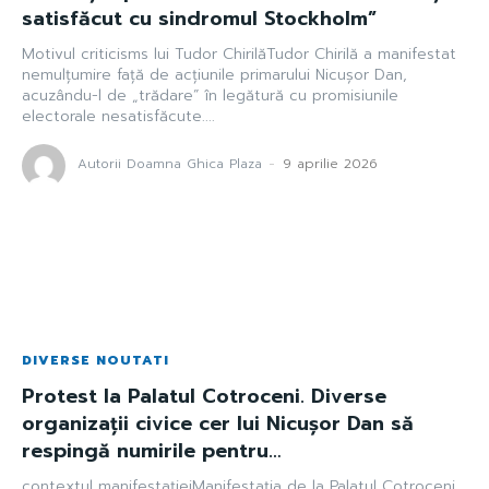
satisfăcut cu sindromul Stockholm”
Motivul criticisms lui Tudor ChirilăTudor Chirilă a manifestat
nemulțumire față de acțiunile primarului Nicușor Dan,
acuzându-l de „trădare” în legătură cu promisiunile
electorale nesatisfăcute....
Autorii Doamna Ghica Plaza
-
9 aprilie 2026
DIVERSE NOUTATI
Protest la Palatul Cotroceni. Diverse
organizații civice cer lui Nicușor Dan să
respingă numirile pentru…
contextul manifestațieiManifestația de la Palatul Cotroceni