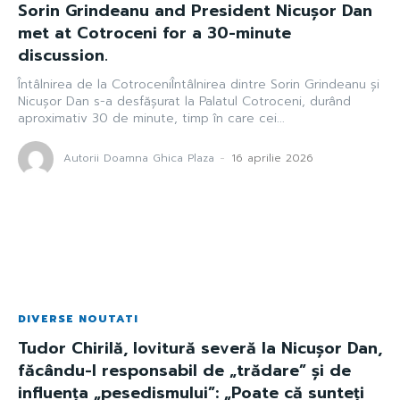
Sorin Grindeanu and President Nicușor Dan
met at Cotroceni for a 30-minute
discussion.
Întâlnirea de la CotroceniÎntâlnirea dintre Sorin Grindeanu și
Nicușor Dan s-a desfășurat la Palatul Cotroceni, durând
aproximativ 30 de minute, timp în care cei...
Autorii Doamna Ghica Plaza
-
16 aprilie 2026
DIVERSE NOUTATI
Tudor Chirilă, lovitură severă la Nicușor Dan,
făcându-l responsabil de „trădare” și de
influența „pesedismului”: „Poate că sunteți