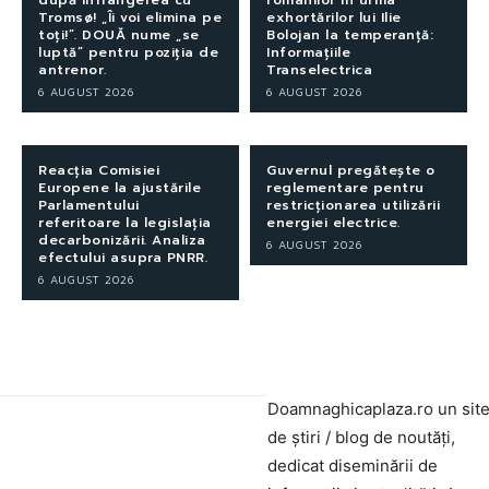
Tromsø! „Îi voi elimina pe
exhortărilor lui Ilie
toți!”. DOUĂ nume „se
Bolojan la temperanță:
luptă” pentru poziția de
Informațiile
antrenor.
Transelectrica
6 AUGUST 2026
6 AUGUST 2026
Reacția Comisiei
Guvernul pregătește o
Europene la ajustările
reglementare pentru
Parlamentului
restricționarea utilizării
referitoare la legislația
energiei electrice.
decarbonizării. Analiza
6 AUGUST 2026
efectului asupra PNRR.
6 AUGUST 2026
Doamnaghicaplaza.ro un sit
de știri / blog de noutăți,
dedicat diseminării de