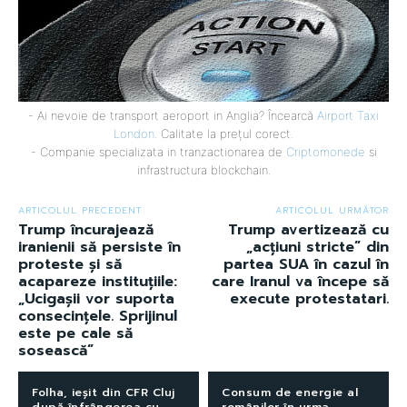
- Ai nevoie de transport aeroport in Anglia? Încearcă
Airport Taxi
London
. Calitate la prețul corect.
- Companie specializata in tranzactionarea de
Criptomonede
si
infrastructura blockchain.
ARTICOLUL PRECEDENT
ARTICOLUL URMĂTOR
Trump încurajează
Trump avertizează cu
iranienii să persiste în
„acțiuni stricte” din
proteste și să
partea SUA în cazul în
acapareze instituțiile:
care Iranul va începe să
„Ucigașii vor suporta
execute protestatari.
consecințele. Sprijinul
este pe cale să
sosească”
Folha, ieșit din CFR Cluj
Consum de energie al
după înfrângerea cu
românilor în urma