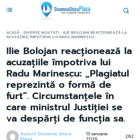
ACASĂ
DIVERSE NOUTATI
ILIE BOLOJAN REACȚIONEAZĂ LA
ACUZAȚIILE ÎMPOTRIVA LUI RADU MARINESCU:...
Ilie Bolojan reacționează la
acuzațiile împotriva lui
Radu Marinescu: „Plagiatul
reprezintă o formă de
furt”. Circumstanțele în
care ministrul Justiției se
va despărți de funcția sa.
Autorii Doamna Ghica
13 ianuarie
282
Plaza
2026