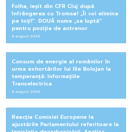
Folha, ieșit din CFR Cluj după
înfrângerea cu Tromsø! „Îi voi elimina
pe toți!”. DOUĂ nume „se luptă”
pentru poziția de antrenor.
6 august 2026
Consum de energie al românilor în
urma exhortărilor lui Ilie Bolojan la
temperanță: Informațiile
Transelectrica
6 august 2026
Reacția Comisiei Europene la
ajustările Parlamentului referitoare la
legislația decarbonizării. Analiza