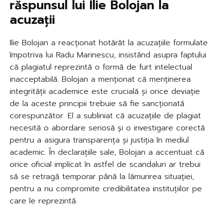
răspunsul lui Ilie Bolojan la
acuzații
Ilie Bolojan a reacționat hotărât la acuzațiile formulate
împotriva lui Radu Marinescu, insistând asupra faptului
că plagiatul reprezintă o formă de furt intelectual
inacceptabilă. Bolojan a menționat că menținerea
integrității academice este crucială și orice deviație
de la aceste principii trebuie să fie sancționată
corespunzător. El a subliniat că acuzațiile de plagiat
necesită o abordare seriosă și o investigare corectă
pentru a asigura transparența și justiția în mediul
academic. În declarațiile sale, Bolojan a accentuat că
orice oficial implicat în astfel de scandaluri ar trebui
să se retragă temporar până la lămurirea situației,
pentru a nu compromite credibilitatea instituțiilor pe
care le reprezintă.