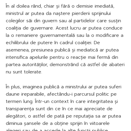
În al doilea rând, chiar și fără o demisie imediată,
ministrul ar putea da naștere pierderii sprijinului
colegilor săi din guvern sau al partidelor care susțin
coaliția de guvernare. Acest lucru ar putea conduce
la o remaniere guvernamentală sau la o modificare a
echilibrului de putere în cadrul coaliției. De
asemenea, presiunea publică și mediatică ar putea
intensifica apelurile pentru o reacție mai fermă din
partea autorităților, demonstrând că astfel de abateri
nu sunt tolerate.
În plus, imaginea publică a ministrului ar putea suferi
daune ireparabile, afectându-i parcursul politic pe
termen lung. Într-un context în care integritatea și
transparența sunt din ce în ce mai apreciate de
alegători, o astfel de pată pe reputația sa ar putea
diminua șansele de a obține sprijin în viitoarele
alegeri sau de a accede la alte funcții publice