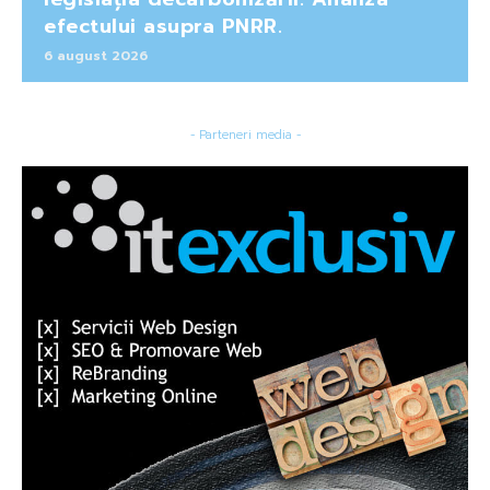
efectului asupra PNRR.
6 august 2026
- Parteneri media -