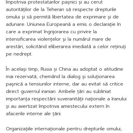
împotriva protestatarilor pașnici și au cerut
autorităților de la Teheran să respecte drepturile
omului și să permită libertatea de exprimare și de
adunare. Uniunea Europeană a emis o declarație în
care a exprimat îngrijorarea cu privire la
intensificarea violențelor și la numărul mare de
arestări, solicitând eliberarea imediată a celor reținuți
pe nedrept.
În același timp, Rusia și China au adoptat o atitudine
mai rezervată, chemând la dialog și soluționarea
pașnică a tensiunilor interne, dar au evitat să critice
direct guvernul iranian. Ambele țări au subliniat
importanța respectării suveranității naționale a Iranului
și au avertizat împotriva amestecului extern în
afacerile interne ale țării.
Organizațiile internaționale pentru drepturile omului,