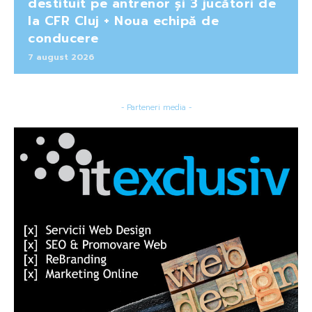
destituit pe antrenor și 3 jucători de
la CFR Cluj + Noua echipă de
conducere
7 august 2026
- Parteneri media -