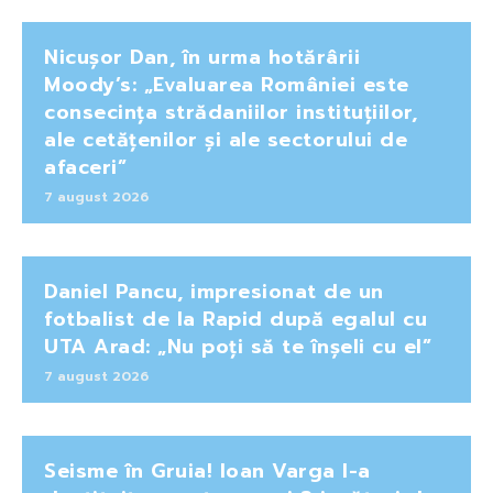
Nicușor Dan, în urma hotărârii
Moody’s: „Evaluarea României este
consecința strădaniilor instituțiilor,
ale cetățenilor și ale sectorului de
afaceri”
7 august 2026
Daniel Pancu, impresionat de un
fotbalist de la Rapid după egalul cu
UTA Arad: „Nu poți să te înșeli cu el”
7 august 2026
Seisme în Gruia! Ioan Varga l-a