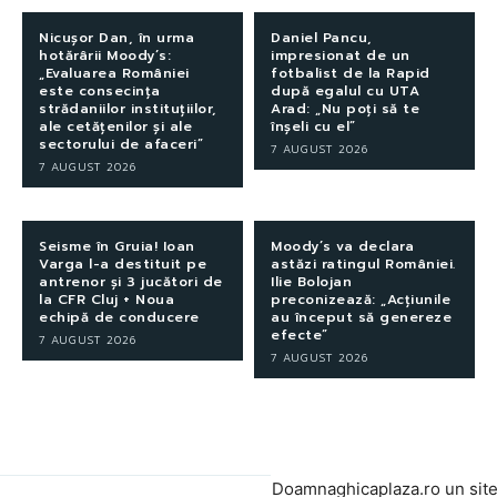
Nicușor Dan, în urma
Daniel Pancu,
hotărârii Moody’s:
impresionat de un
„Evaluarea României
fotbalist de la Rapid
este consecința
după egalul cu UTA
strădaniilor instituțiilor,
Arad: „Nu poți să te
ale cetățenilor și ale
înșeli cu el”
sectorului de afaceri”
7 AUGUST 2026
7 AUGUST 2026
Seisme în Gruia! Ioan
Moody’s va declara
Varga l-a destituit pe
astăzi ratingul României.
antrenor și 3 jucători de
Ilie Bolojan
la CFR Cluj + Noua
preconizează: „Acțiunile
echipă de conducere
au început să genereze
efecte”
7 AUGUST 2026
7 AUGUST 2026
Doamnaghicaplaza.ro un sit