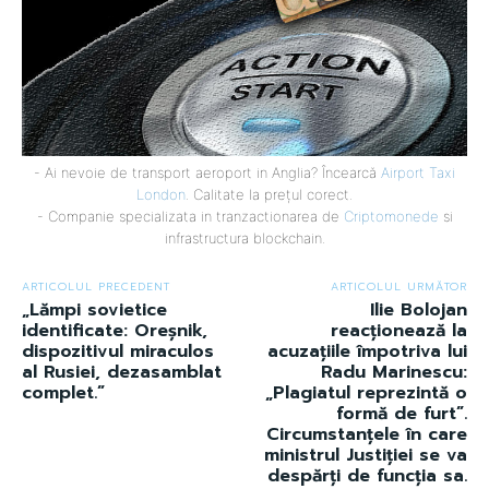
- Ai nevoie de transport aeroport in Anglia? Încearcă
Airport Taxi
London
. Calitate la prețul corect.
- Companie specializata in tranzactionarea de
Criptomonede
si
infrastructura blockchain.
ARTICOLUL PRECEDENT
ARTICOLUL URMĂTOR
„Lămpi sovietice
Ilie Bolojan
identificate: Oreșnik,
reacționează la
dispozitivul miraculos
acuzațiile împotriva lui
al Rusiei, dezasamblat
Radu Marinescu:
complet.”
„Plagiatul reprezintă o
formă de furt”.
Circumstanțele în care
ministrul Justiției se va
despărți de funcția sa.