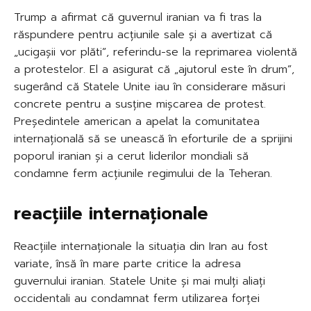
Trump a afirmat că guvernul iranian va fi tras la
răspundere pentru acțiunile sale și a avertizat că
„ucigașii vor plăti”, referindu-se la reprimarea violentă
a protestelor. El a asigurat că „ajutorul este în drum”,
sugerând că Statele Unite iau în considerare măsuri
concrete pentru a susține mișcarea de protest.
Președintele american a apelat la comunitatea
internațională să se unească în eforturile de a sprijini
poporul iranian și a cerut liderilor mondiali să
condamne ferm acțiunile regimului de la Teheran.
reacțiile internaționale
Reacțiile internaționale la situația din Iran au fost
variate, însă în mare parte critice la adresa
guvernului iranian. Statele Unite și mai mulți aliați
occidentali au condamnat ferm utilizarea forței