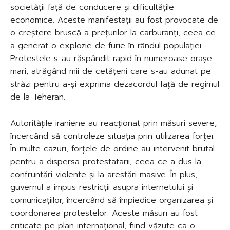
societății față de conducere și dificultățile
economice. Aceste manifestații au fost provocate de
o creștere bruscă a prețurilor la carburanți, ceea ce
a generat o explozie de furie în rândul populației.
Protestele s-au răspândit rapid în numeroase orașe
mari, atrăgând mii de cetățeni care s-au adunat pe
străzi pentru a-și exprima dezacordul față de regimul
de la Teheran.
Autoritățile iraniene au reacționat prin măsuri severe,
încercând să controleze situația prin utilizarea forței.
În multe cazuri, forțele de ordine au intervenit brutal
pentru a dispersa protestatarii, ceea ce a dus la
confruntări violente și la arestări masive. În plus,
guvernul a impus restricții asupra internetului și
comunicațiilor, încercând să împiedice organizarea și
coordonarea protestelor. Aceste măsuri au fost
criticate pe plan internațional, fiind văzute ca o