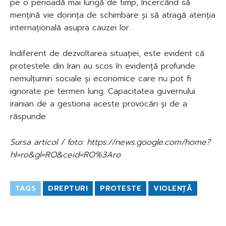
pe o perioadă mai lungă de timp, încercând să
mențină vie dorința de schimbare și să atragă atenția
internațională asupra cauzei lor.
Indiferent de dezvoltarea situației, este evident că
protestele din Iran au scos în evidență profunde
nemulțumiri sociale și economice care nu pot fi
ignorate pe termen lung. Capacitatea guvernului
iranian de a gestiona aceste provocări și de a
răspunde
Sursa articol / foto: https://news.google.com/home?
hl=ro&gl=RO&ceid=RO%3Aro
TAGS
DREPTURI
PROTESTE
VIOLENȚĂ