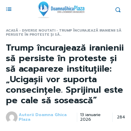
ACASĂ
DIVERSE NOUTATI
TRUMP ÎNCURAJEAZĂ IRANIENII SĂ
PERSISTE ÎN PROTESTE ȘI SĂ...
Trump încurajează iranienii
să persiste în proteste și
să acapareze instituțiile:
„Ucigașii vor suporta
consecințele. Sprijinul este
pe cale să sosească”
Autorii Doamna Ghica
13 ianuarie
284
Plaza
2026