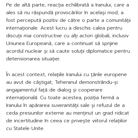
Pe de altă parte, reacția echilibrată a Iranului, care a
ales să nu răspundă provocărilor în același mod, a
fost percepută pozitiv de către o parte a comunității
internaționale. Acest lucru a deschis calea pentru
discuții mai constructive cu alți actori globali, inclusiv
Uniunea Europeană, care a continuat să sprijine
acordul nuclear și să caute soluții diplomatice pentru
detensionarea situației.
În acest context, relațiile Iranului cu țările europene
au avut de câștigat, Teheranul demonstrându-și
angajamentul față de dialog și cooperare
internațională. Cu toate acestea, poziția fermă a
Iranului în apărarea suveranității sale și refuzul de a
ceda presiunilor externe au menținut un grad ridicat
de incertitudine în ceea ce privește viitorul relațiilor
cu Statele Unite.