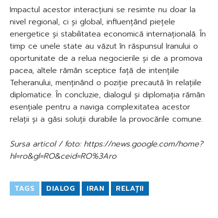
Impactul acestor interacțiuni se resimte nu doar la
nivel regional, ci și global, influențând piețele
energetice și stabilitatea economică internațională. În
timp ce unele state au văzut în răspunsul Iranului o
oportunitate de a relua negocierile și de a promova
pacea, altele rămân sceptice față de intențiile
Teheranului, menținând o poziție precaută în relațiile
diplomatice. În concluzie, dialogul și diplomația rămân
esențiale pentru a naviga complexitatea acestor
relații și a găsi soluții durabile la provocările comune.
Sursa articol / foto: https://news.google.com/home?
hl=ro&gl=RO&ceid=RO%3Aro
TAGS
DIALOG
IRAN
RELAȚII