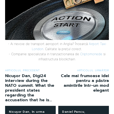
- Ai nevoie de transport aeroport in Anglia? Încearcă
Airport Taxi
London
. Calitate la prețul corect.
- Companie specializata in tranzactionarea de
Criptomonede
si
infrastructura blockchain.
ARTICOLUL PRECEDENT
ARTICOLUL URMĂTOR
Nicușor Dan, Digi24
Cele mai frumoase idei
interview during the
pentru a păstra
NATO summit. What the
amintirile într-un mod
president states
elegant
regarding the
accusation that he is…
Nicușor Dan, în urma
Daniel Pancu,