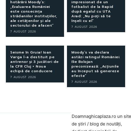
hotărârii Moody’s:
impresionat de un
„Evaluarea României
fotbalist de la Rapid
este consecința
după egalul cu UTA
strădaniilor instituțiilor,
Arad: „Nu poți să te
ale cetățenilor și ale
înșeli cu el”
sectorului de afaceri”
7 AUGUST 2026
7 AUGUST 2026
Seisme în Gruia! Ioan
Moody’s va declara
Varga l-a destituit pe
astăzi ratingul României.
antrenor și 3 jucători de
Ilie Bolojan
la CFR Cluj + Noua
preconizează: „Acțiunile
echipă de conducere
au început să genereze
efecte”
7 AUGUST 2026
7 AUGUST 2026
Doamnaghicaplaza.ro un sit
de știri / blog de noutăți,