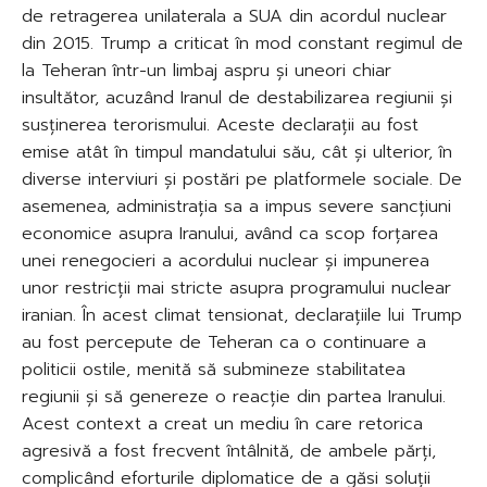
de retragerea unilaterala a SUA din acordul nuclear
din 2015. Trump a criticat în mod constant regimul de
la Teheran într-un limbaj aspru și uneori chiar
insultător, acuzând Iranul de destabilizarea regiunii și
susținerea terorismului. Aceste declarații au fost
emise atât în timpul mandatului său, cât și ulterior, în
diverse interviuri și postări pe platformele sociale. De
asemenea, administrația sa a impus severe sancțiuni
economice asupra Iranului, având ca scop forțarea
unei renegocieri a acordului nuclear și impunerea
unor restricții mai stricte asupra programului nuclear
iranian. În acest climat tensionat, declarațiile lui Trump
au fost percepute de Teheran ca o continuare a
politicii ostile, menită să submineze stabilitatea
regiunii și să genereze o reacție din partea Iranului.
Acest context a creat un mediu în care retorica
agresivă a fost frecvent întâlnită, de ambele părți,
complicând eforturile diplomatice de a găsi soluții