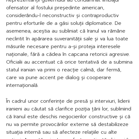
ofensator al fostului președinte american,
considerându-l neconstructiv și contraproductiv
pentru eforturile de a găsi soluții diplomatice. De
asemenea, aceștia au subliniat că Iranul va rămâne
neclintit în apărarea suveranității sale și va lua toate
măsurile necesare pentru a-și proteja interesele
naționale, fără a cădea în capcana retoricii agresive.
Oficialii au accentuat că orice tentativă de a submina
statul iranian va primi o reacție calmă, dar fermă,
care va pune accent pe dialog și cooperare
internațională.
În cadrul unor conferințe de presă și interviuri, liderii
iranieni au căutat să clarifice poziția țării lor, subliniind
că Iranul este deschis negocierilor constructive și că
nu va permite provocărilor externe să destabilizeze
situația internă sau să afecteze relațiile cu alte