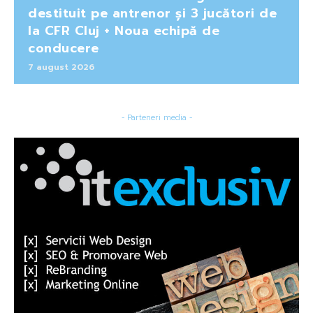
destituit pe antrenor și 3 jucători de
la CFR Cluj + Noua echipă de
conducere
7 august 2026
- Parteneri media -