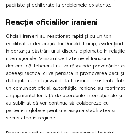
pacifiste și echilibrate la problemele existente.
Reacția oficialilor iranieni
Oficialii iranieni au reacționat rapid și cu un ton
echilibrat la declarațiile lui Donald Trump, evidențiind
importanța păstrării unui discurs diplomatic în relațiile
internaționale. Ministrul de Externe al Iranului a
declarat că Teheranul nu va răspunde provocărilor cu
aceeași tactică, ci va persista în promovarea păcii și
dialogului ca soluții viabile la tensiunile existente. Într-
un comunicat oficial, autoritățile iraniene au reafirmat
angajamentul lor față de acordurile internaționale și
au subliniat că vor continua să colaboreze cu
partenerii globale pentru a asigura stabilitatea și
securitatea în regiune.
Reprezentanții guvernului au condamnat limbajul