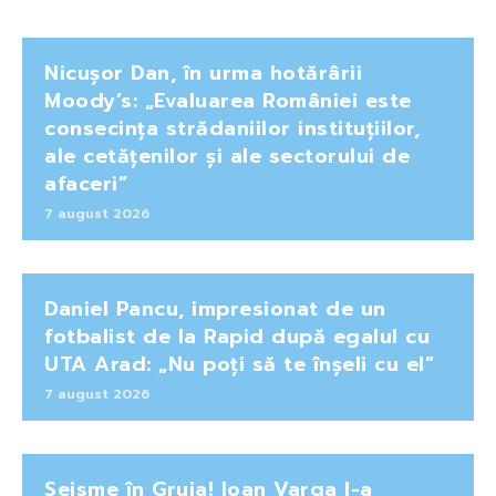
Nicușor Dan, în urma hotărârii
Moody’s: „Evaluarea României este
consecința strădaniilor instituțiilor,
ale cetățenilor și ale sectorului de
afaceri”
7 august 2026
Daniel Pancu, impresionat de un
fotbalist de la Rapid după egalul cu
UTA Arad: „Nu poți să te înșeli cu el”
7 august 2026
Seisme în Gruia! Ioan Varga l-a