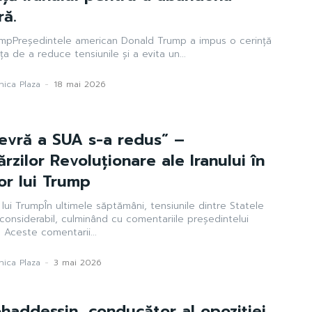
ră.
rumpPreședintele american Donald Trump a impus o cerință
nța de a reduce tensiunile și a evita un...
ica Plaza
-
18 mai 2026
evră a SUA s-a redus” –
rzilor Revoluționare ale Iranului în
lor lui Trump
lui TrumpÎn ultimele săptămâni, tensiunile dintre Statele
 considerabil, culminând cu comentariile președintelui
Aceste comentarii...
ica Plaza
-
3 mai 2026
ddessin, conducător al opoziției