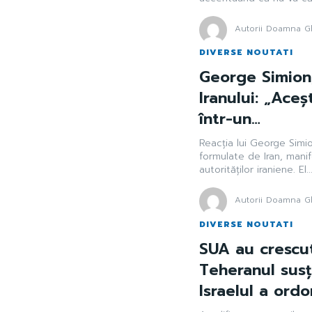
Autorii Doamna Gh
DIVERSE NOUTATI
George Simion,
Iranului: „Ace
într-un…
Reacția lui George Simi
formulate de Iran, mani
autorităților iraniene. El..
Autorii Doamna Gh
DIVERSE NOUTATI
SUA au crescut 
Teheranul susț
Israelul a ord