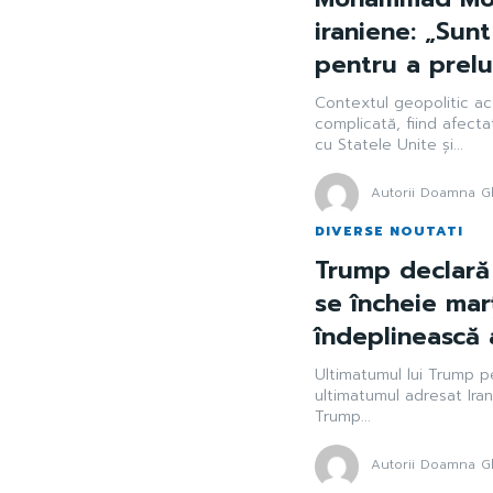
iraniene: „Sun
pentru a prelu
Contextul geopolitic act
complicată, fiind afecta
cu Statele Unite și...
Autorii Doamna Gh
DIVERSE NOUTATI
Trump declară 
se încheie marț
îndeplinească 
Ultimatumul lui Trump p
ultimatumul adresat Iranu
Trump...
Autorii Doamna Gh