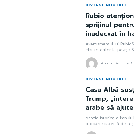
DIVERSE NOUTATI
Rubio atențio
sprijinul pent
inadecvat în Ir
Avertismentul lui Rubi
clar referitor la poziția
Autorii Doamna Gh
DIVERSE NOUTATI
Casa Albă susți
Trump, „intere
arabe să ajute 
ocazia istorică a Iranul
o ocazie istorică de a-și