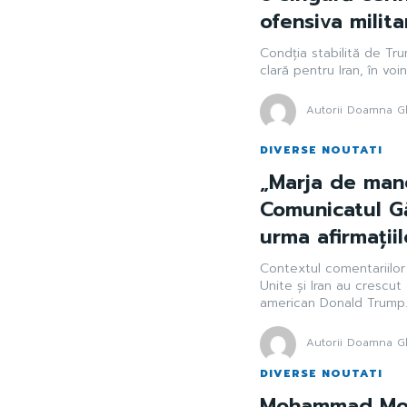
ofensiva milita
Condția stabilită de T
clară pentru Iran, în voi
Autorii Doamna Gh
DIVERSE NOUTATI
„Marja de man
Comunicatul Gă
urma afirmații
Contextul comentariilor 
Unite și Iran au crescut
american Donald Trump. 
Autorii Doamna Gh
DIVERSE NOUTATI
Mohammad Moha