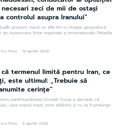
t necesari zeci de mii de ostași
a controlul asupra Iranului”
ualÎn prezent, Iranul se află într-o situație geopolitică
t de numeroase forțe regionale și internaționale. Relațiile
ica Plaza
-
14 aprilie 2026
că termenul limită pentru Iran, ce
i, este ultimul: „Trebuie să
anumite cerințe”
entru IranPreședintele Donald Trump a declarat că
lui, care expiră marți, este definitiv și nu va fi prelungit.
ica Plaza
-
6 aprilie 2026