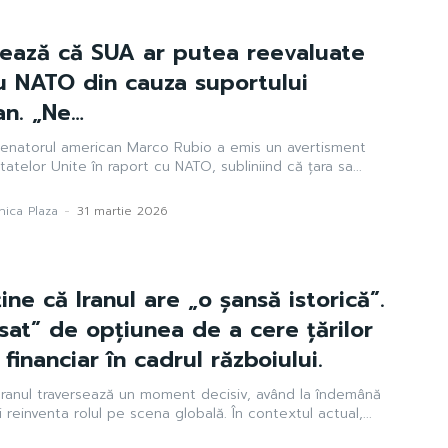
nează că SUA ar putea reevaluate
ru NATO din cauza suportului
an. „Ne…
oSenatorul american Marco Rubio a emis un avertisment
 Statelor Unite în raport cu NATO, subliniind că țara sa...
ica Plaza
-
31 martie 2026
ne că Iranul are „o șansă istorică”.
sat” de opțiunea de a cere țărilor
financiar în cadrul războiului.
uiIranul traversează un moment decisiv, având la îndemână
 reinventa rolul pe scena globală. În contextul actual,...