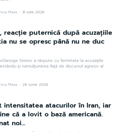
ica Plaza
-
8 iulie 2026
 reacție puternică după acuzațiile
știa nu se opresc până nu ne duc
onGeorge Simion a răspuns cu fermitate la acuzațiile
festându-și nemulțumirea față de discursul agresiv al
.
ica Plaza
-
26 iunie 2026
intensitatea atacurilor în Iran, iar
ine că a lovit o bază americană.
onat noi…