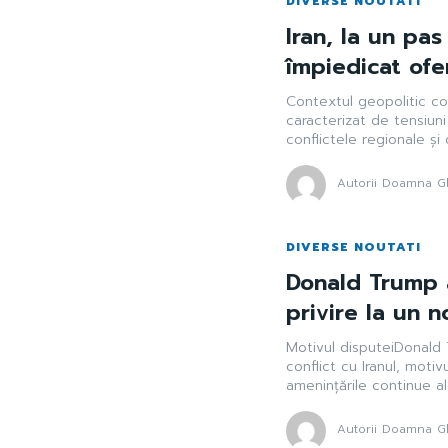
DIVERSE NOUTATI
Iran, la un pa
împiedicat ofe
Contextul geopolitic co
caracterizat de tensiuni
conflictele regionale și 
Autorii Doamna Gh
DIVERSE NOUTATI
Donald Trump 
privire la un n
Motivul disputeiDonald
conflict cu Iranul, moti
amenințările continue ale 
Autorii Doamna Gh