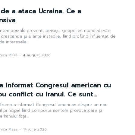
s de a ataca Ucraina. Ce a
nsiva
ntemporanÎn prezent, peisajul geopolitic mondial este
 crescânde și alianțe instabile, fiind profund influențat de
de interesele...
ica Plaza
-
4 august 2026
a informat Congresul american cu
ou conflict cu Iranul. Ce sunt…
 Trump a informat Congresul american despre un nou
vul principal fiind comportamentele provocatoare și
Iranului față...
ica Plaza
-
14 iulie 2026