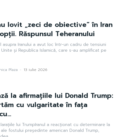
u lovit „zeci de obiective” în Iran
opții. Răspunsul Teheranului
 asupra Iranului a avut loc într-un cadru de tensiuni
Unite și Republica Islamică, care s-au amplificat pe
ica Plaza
-
13 iulie 2026
ză la afirmațiile lui Donald Trump:
ăm cu vulgaritate în fața
 cu…
larațiile lui TrumpIranul a reacționat cu determinare la
e ale fostului președinte american Donald Trump,
dea...