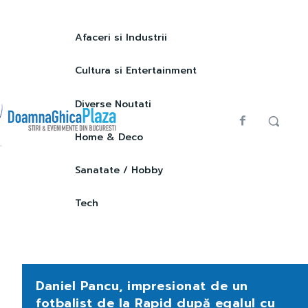
Afaceri si Industrii
Cultura si Entertainment
Diverse Noutati
Home & Deco
Sanatate / Hobby
Tech
Daniel Pancu, impresionat de un
fotbalist de la Rapid după egalul cu