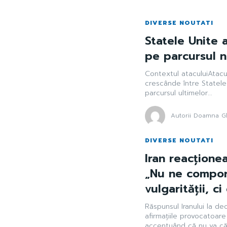
DIVERSE NOUTATI
Statele Unite a
pe parcursul n
Contextul ataculuiAtacul
crescânde între Statele 
parcursul ultimelor...
Autorii Doamna Gh
DIVERSE NOUTATI
Iran reacționea
„Nu ne comport
vulgarității, ci
Răspunsul Iranului la dec
afirmațiile provocatoar
accentuând că nu va că