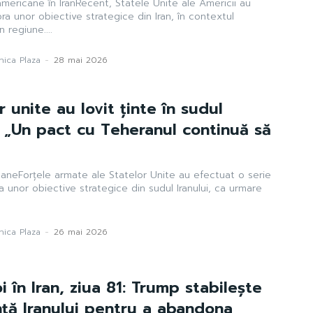
americane în IranRecent, Statele Unite ale Americii au
pra unor obiective strategice din Iran, în contextul
în regiune....
ica Plaza
-
28 mai 2026
r unite au lovit ținte în sudul
o: „Un pact cu Teheranul continuă să
icaneForțele armate ale Statelor Unite au efectuat o serie
a unor obiective strategice din sudul Iranului, ca urmare
ica Plaza
-
26 mai 2026
 în Iran, ziua 81: Trump stabilește
nță Iranului pentru a abandona