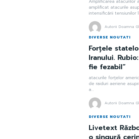
Amplificarea atacurilor 
amplificat atacurile asu
intensificării tensiunilor 
Autorii Doamna Gh
DIVERSE NOUTATI
Forțele statelo
Iranului. Rubi
fie fezabil”
atacurile forțelor amer
de raiduri aeriene asupr
a...
Autorii Doamna Gh
DIVERSE NOUTATI
Livetext Război
o singură ceri