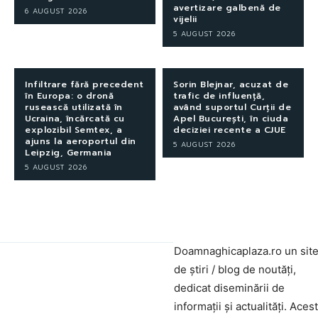
avertizare galbenă de
6 AUGUST 2026
vijelii
5 AUGUST 2026
Infiltrare fără precedent
Sorin Blejnar, acuzat de
în Europa: o dronă
trafic de influență,
rusească utilizată în
având suportul Curții de
Ucraina, încărcată cu
Apel București, în ciuda
explozibil Semtex, a
deciziei recente a CJUE
ajuns la aeroportul din
5 AUGUST 2026
Leipzig, Germania
5 AUGUST 2026
Doamnaghicaplaza.ro un sit
de știri / blog de noutăți,
dedicat diseminării de
informații și actualități. Aces