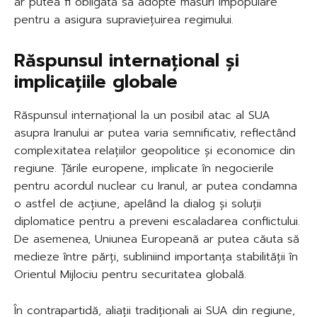
ar putea fi obligată să adopte măsuri impopulare
pentru a asigura supraviețuirea regimului.
Răspunsul internațional și
implicațiile globale
Răspunsul internațional la un posibil atac al SUA
asupra Iranului ar putea varia semnificativ, reflectând
complexitatea relațiilor geopolitice și economice din
regiune. Țările europene, implicate în negocierile
pentru acordul nuclear cu Iranul, ar putea condamna
o astfel de acțiune, apelând la dialog și soluții
diplomatice pentru a preveni escaladarea conflictului.
De asemenea, Uniunea Europeană ar putea căuta să
medieze între părți, subliniind importanța stabilității în
Orientul Mijlociu pentru securitatea globală.
În contrapartidă, aliații tradiționali ai SUA din regiune,