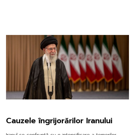
Cauzele îngrijorărilor Iranului
Iranul se confruntă cu o intensificare a temerilor