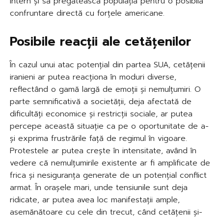
intern și să pregătească populația pentru o posibilă
confruntare directă cu forțele americane.
Posibile reacții ale cetățenilor
În cazul unui atac potențial din partea SUA, cetățenii
iranieni ar putea reacționa în moduri diverse,
reflectând o gamă largă de emoții și nemulțumiri. O
parte semnificativă a societății, deja afectată de
dificultăți economice și restricții sociale, ar putea
percepe această situație ca pe o oportunitate de a-
și exprima frustrările față de regimul în vigoare.
Protestele ar putea crește în intensitate, având în
vedere că nemulțumirile existente ar fi amplificate de
frica și nesiguranța generate de un potențial conflict
armat. În orașele mari, unde tensiunile sunt deja
ridicate, ar putea avea loc manifestații ample,
asemănătoare cu cele din trecut, când cetățenii și-