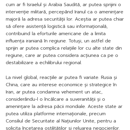
cum ar fi Israelul și Arabia Saudită, ar putea sprijini o
intervenție militară, percepând Iranul ca o amenințare
majoră la adresa securității lor. Aceștia ar putea chiar
să ofere asistență logistică sau informațională,
contribuind la eforturile americane de a limita
influența iraniană în regiune. Totuși, un astfel de
sprijin ar putea complica relațiile lor cu alte state din
regiune, care ar putea considera acțiunea ca pe o
destabilizare a echilibrului regional.
La nivel global, reacțiile ar putea fi variate. Rusia și
China, care au interese economice și strategice în
Iran, ar putea condamna vehement un atac,
considerându-l o încălcare a suveranității și o
amenințare la adresa păcii mondiale. Aceste state ar
putea utiliza platforme internaționale, precum
Consiliul de Securitate al Națiunilor Unite, pentru a
solicita încetarea ostilităților și reluarea negocierilor.