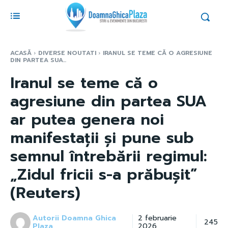
ACASĂ
DIVERSE NOUTATI
IRANUL SE TEME CĂ O AGRESIUNE
DIN PARTEA SUA...
Iranul se teme că o
agresiune din partea SUA
ar putea genera noi
manifestații și pune sub
semnul întrebării regimul:
„Zidul fricii s-a prăbușit”
(Reuters)
Autorii Doamna Ghica
2 februarie
245
Plaza
2026