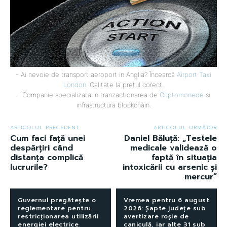
- Ai nevoie de transport aeroport in Anglia? Încearcă
Airport Taxi
London
. Calitate la prețul corect.
- Companie specializata in tranzactionarea de
Criptomonede
si
infrastructura blockchain.
ARTICOLUL PRECEDENT
ARTICOLUL URMĂTOR
Cum faci față unei
Daniel Băluță: „Testele
despărțiri când
medicale validează o
distanța complică
faptă în situația
lucrurile?
intoxicării cu arsenic și
mercur”
Guvernul pregătește o
Vremea pentru 6 august
reglementare pentru
2026: Șapte județe sub
restricționarea utilizării
avertizare roșie de
energiei electrice.
caniculă, iar alte 31 sub