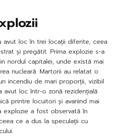
.
xplozii
avut loc în trei locații diferite, ceea
trat și pregătit. Prima explozie s-a
din nordul capitalei, unde există mai
rea nucleară. Martorii au relatat o
n incendiu de mari proporții, vizibil
 avut loc într-o zonă rezidențială
că printre locuitori și avariind mai
ma explozie a fost observată în
ceea ce a dus la speculații cu
cului.