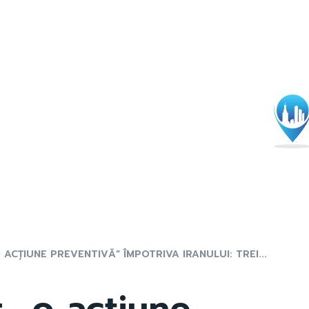
 ACȚIUNE PREVENTIVĂ” ÎMPOTRIVA IRANULUI: TREI...
t „o acțiune