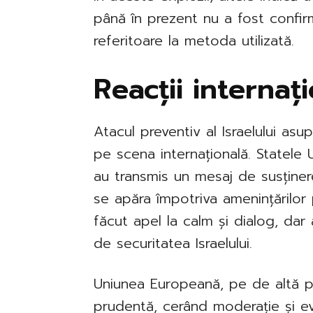
până în prezent nu a fost confirm
referitoare la metoda utilizată.
Reacții internaț
Atacul preventiv al Israelului asup
pe scena internațională. Statele Un
au transmis un mesaj de susținere,
se apăra împotriva amenințărilor 
făcut apel la calm și dialog, da
de securitatea Israelului.
Uniunea Europeană, pe de altă p
prudentă, cerând moderație și evit