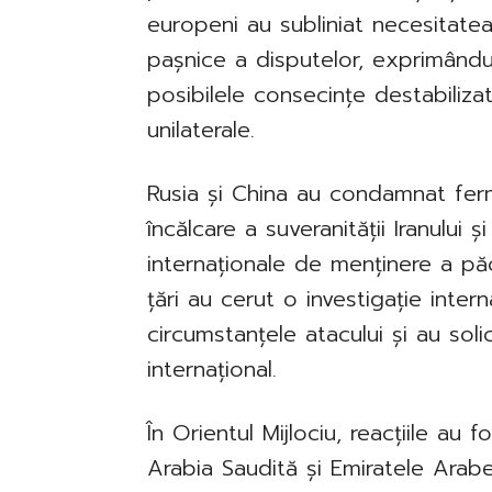
europeni au subliniat necesitatea r
pașnice a disputelor, exprimându-ș
posibilele consecințe destabilizat
unilaterale.
Rusia și China au condamnat fer
încălcare a suveranității Iranului 
internaționale de menținere a păci
țări au cerut o investigație inter
circumstanțele atacului și au soli
internațional.
În Orientul Mijlociu, reacțiile au f
Arabia Saudită și Emiratele Arab