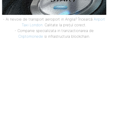
- Ai nevoie de transport aeroport in Anglia? Încearcă
Airport
Taxi London
. Calitate la prețul corect.
- Companie specializata in tranzactionarea de
Criptomonede
si infrastructura blockchain.