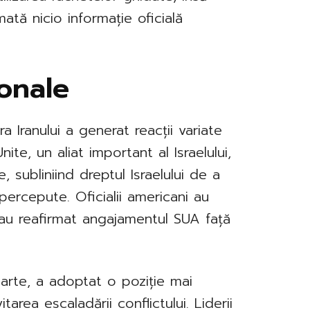
ată nicio informație oficială
ionale
ra Iranului a generat reacții variate
ite, un aliat important al Israelului,
 subliniind dreptul Israelului de a
percepute. Oficialii americani au
r au reafirmat angajamentul SUA față
arte, a adoptat o poziție mai
area escaladării conflictului. Liderii