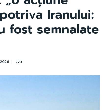
otriva Iranului:
au fost semnalate
224
 2026