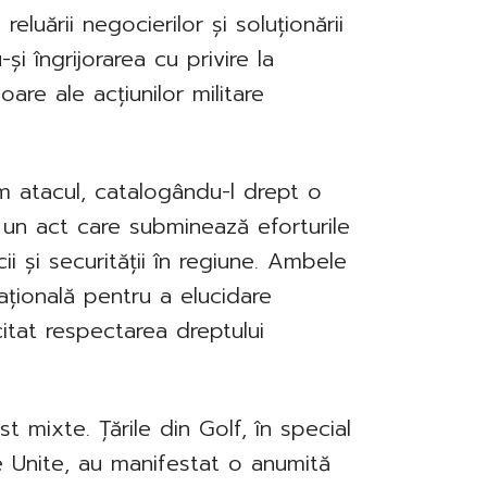
eluării negocierilor și soluționării
i îngrijorarea cu privire la
oare ale acțiunilor militare
m atacul, catalogându-l drept o
și un act care subminează eforturile
i și securității în regiune. Ambele
națională pentru a elucidare
citat respectarea dreptului
ost mixte. Țările din Golf, în special
e Unite, au manifestat o anumită