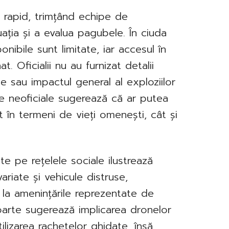
at rapid, trimțând echipe de
uația și a evalua pagubele. În ciuda
ponibile sunt limitate, iar accesul în
t. Oficialii nu au furnizat detalii
e sau impactul general al exploziilor
rse neoficiale sugerează că ar putea
t în termeni de vieți omenești, cât și
uite pe rețelele sociale ilustrează
ariate și vehicule distruse,
re la amenințările reprezentate de
poarte sugerează implicarea dronelor
tilizarea rachetelor ghidate, însă