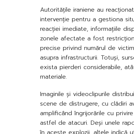
Autoritățile iraniene au reacțion
intervenție pentru a gestiona sit
reacției imediate, informațiile dis
zonele afectate a fost restricționa
precise privind numărul de victim
asupra infrastructurii. Totuși, su
exista pierderi considerabile, atâ
materiale.
Imaginile și videoclipurile distrib
scene de distrugere, cu clădiri av
amplificând îngrijorările cu privi
astfel de atacuri. Deși unele ra
în aceste explozii, altele indică u