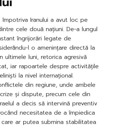
lui
l împotriva Iranului a avut loc pe
dintre cele două națiuni. De-a lungul
nstant îngrijorări legate de
nsiderându-l o amenințare directă la
În ultimele luni, retorica agresivă
at, iar rapoartele despre activitățile
iniști la nivel internațional.
onflictele din regiune, unde ambele
 crize și dispute, precum cele din
sraelul a decis să intervină preventiv
invocând necesitatea de a împiedica
 care ar putea submina stabilitatea