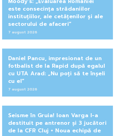
Moody’s: „Evaluarea României
este consecința strădaniilor
instituțiilor, ale cetățenilor și ale
sectorului de afaceri”
7 august 2026
Daniel Pancu, impresionat de un
fotbalist de la Rapid după egalul
cu UTA Arad: „Nu poți să te înșeli
cu el”
7 august 2026
Seisme în Gruia! Ioan Varga l-a
destituit pe antrenor și 3 jucători
de la CFR Cluj + Noua echipă de