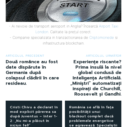
- Ai nevoie de transport aeroport in Anglia? Încearcă
Airport Taxi
London
. Calitate la prețul corect.
- Companie specializata in tranzactionarea de
Criptomonede
si
infrastructura blockchain.
ARTICOLUL PRECEDENT
ARTICOLUL URMĂTOR
Două românce au fost
Experiențe riscante?
date dispărute în
Prima insulă la nivel
Germania după
global condusă de
colapsul clădirii în care
Inteligența Artificială.
resideau.
„Miniștri” automatizați
inspirați de Churchill,
Roosevelt și Gandhi.
Cristi Chivu a declarat în
România se află în fața
mod explicit părerea sa
posibilității unui
după Juventus – Inter 1-
blackout complet dacă
2: „Nu mi-a plăcut în
problemele energetice
niciun fel!”
se agravează. Specialiștii