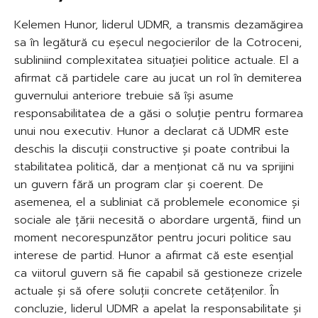
Kelemen Hunor, liderul UDMR, a transmis dezamăgirea
sa în legătură cu eșecul negocierilor de la Cotroceni,
subliniind complexitatea situației politice actuale. El a
afirmat că partidele care au jucat un rol în demiterea
guvernului anteriore trebuie să își asume
responsabilitatea de a găsi o soluție pentru formarea
unui nou executiv. Hunor a declarat că UDMR este
deschis la discuții constructive și poate contribui la
stabilitatea politică, dar a menționat că nu va sprijini
un guvern fără un program clar și coerent. De
asemenea, el a subliniat că problemele economice și
sociale ale țării necesită o abordare urgentă, fiind un
moment necorespunzător pentru jocuri politice sau
interese de partid. Hunor a afirmat că este esențial
ca viitorul guvern să fie capabil să gestioneze crizele
actuale și să ofere soluții concrete cetățenilor. În
concluzie, liderul UDMR a apelat la responsabilitate și