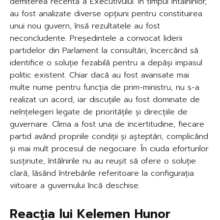
demiterea recentă a Executivului. În timpul întâlnirilor,
au fost analizate diverse opțiuni pentru constituirea
unui nou guvern, însă rezultatele au fost
neconcludente. Președintele a convocat liderii
partidelor din Parlament la consultări, încercând să
identifice o soluție fezabilă pentru a depăși impasul
politic existent. Chiar dacă au fost avansate mai
multe nume pentru funcția de prim-ministru, nu s-a
realizat un acord, iar discuțiile au fost dominate de
neînțelegeri legate de prioritățile și direcțiile de
guvernare. Clima a fost una de incertitudine, fiecare
partid având propriile condiții și așteptări, complicând
și mai mult procesul de negociare. În ciuda eforturilor
susținute, întâlnirile nu au reușit să ofere o soluție
clară, lăsând întrebările referitoare la configurația
viitoare a guvernului încă deschise.
Reacția lui Kelemen Hunor