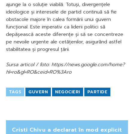
ajunge la o soluție viabilă. Totuși, divergențele
ideologice și interesele de partid continuă să fie
obstacole majore în calea formării unui guvern
funcțional. Este imperativ ca liderii politici să
depășească aceste diferențe și să se concentreze
pe nevoile urgente ale cetățenilor, asigurând astfel
stabilitatea și progresul țării.
Sursa articol / foto: https://news.google.com/home?
hl=ro&gl=RO&ceid=RO%3Aro
TAGS
GUVERN
NEGOCIERI
PARTIDE
Cristi Chivu a declarat în mod explicit