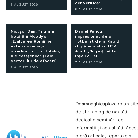
cer verificări…
8 AUGUST 2026
8 AUGUST 2026
Nicușor Dan, în urma
Daniel Pancu,
hotărârii Moody’s:
impresionat de un
„Evaluarea României
fotbalist de la Rapid
este consecința
după egalul cu UTA
strădaniilor instituțiilor,
Arad: „Nu poți să te
ale cetățenilor și ale
înșeli cu el”
sectorului de afaceri”
7 AUGUST 2026
7 AUGUST 2026
Doamnaghicaplaza.ro un sit
de știri / blog de noutăți,
dedicat diseminării de
informații și actualități. Aces
oferă articole, reportaje și