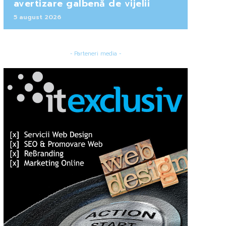
avertizare galbenă de vijelii
5 august 2026
- Parteneri media -