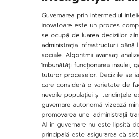
Guvernarea prin intermediul inteli
inovatoare este un proces compl
se ocupă de luarea deciziilor ziln
administrația infrastructurii până
sociale. Algoritmii avansați anali
îmbunătăți funcționarea insulei, g
tuturor proceselor. Deciziile se
care consideră o varietate de fact
nevoile populației și tendințele
guvernare autonomă vizează mini
promovarea unei administrații tran
AI în guvernare nu este lipsită 
principală este asigurarea că sis