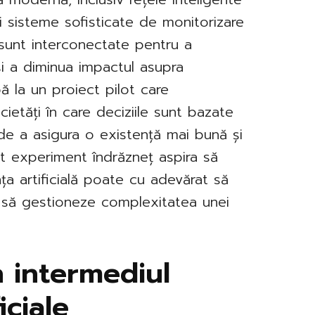
 sisteme sofisticate de monitorizare
sunt interconectate pentru a
și a diminua impactul asupra
ipă la un proiect pilot care
cietăți în care deciziile sunt bazate
 de a asigura o existență mai bună și
st experiment îndrăzneț aspira să
nța artificială poate cu adevărat să
și să gestioneze complexitatea unei
 intermediul
iciale