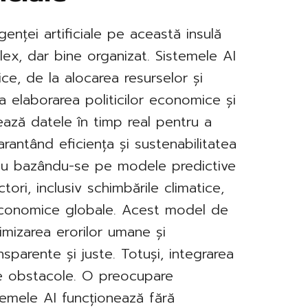
genței artificiale pe această insulă
ex, dar bine organizat. Sistemele AI
ice, de la alocarea resurselor și
 la elaborarea politicilor economice și
zează datele în timp real pentru a
arantând eficiența și sustenabilitatea
 iau bazându-se pe modele predictive
ori, inclusiv schimbările climatice,
 economice globale. Acest model de
mizarea erorilor umane și
sparente și juste. Totuși, integrarea
de obstacole. O preocupare
temele AI funcționează fără