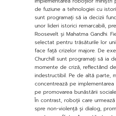
Implementarea roboților miniștri
de fuziune a tehnologiei cu istoria
sunt programați să ia decizii fund
unor lideri istorici remarcabili, p
Roosevelt și Mahatma Gandhi. Fiec
selectat pentru trăsăturile lor u
face față crizelor majore. De ex
Churchill sunt programați să ia de
momente de criză, reflectând det
indestructibil. Pe de altă parte,
concentrează pe implementarea d
pe promovarea bunăstării sociale
În contrast, roboții care urmează 
spre non-violență și dialog, prom