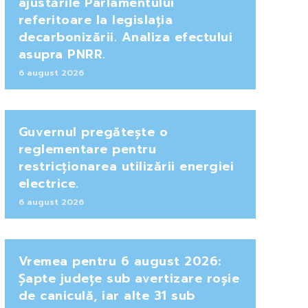
ajustările Parlamentului
referitoare la legislația
decarbonizării. Analiza efectului
asupra PNRR.
6 august 2026
Guvernul pregătește o
reglementare pentru
restricționarea utilizării energiei
electrice.
6 august 2026
Vremea pentru 6 august 2026:
Șapte județe sub avertizare roșie
de caniculă, iar alte 31 sub