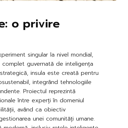
e: o privire
xperiment singular la nivel mondial,
vă complet guvernată de inteligența
 strategică, insula este creată pentru
sustenabil, integrând tehnologiile
ndente. Proiectul reprezintă
tionale între experți în domeniul
ilității, având ca obiectiv
 gestionarea unei comunități umane.
ă modernă, inclusiv rețele inteligente