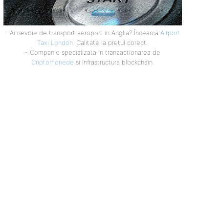
- Ai nevoie de transport aeroport in Anglia? Încearcă
Airport
Taxi London
. Calitate la prețul corect.
- Companie specializata in tranzactionarea de
Criptomonede
si infrastructura blockchain.