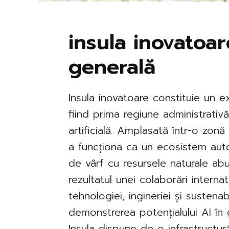
insula inovatoar
generală
Insula inovatoare constituie un e
fiind prima regiune administrati
artificială. Amplasată într-o zonă
a funcționa ca un ecosistem auto
de vârf cu resursele naturale abu
rezultatul unei colaborări interna
tehnologiei, ingineriei și sustenab
demonstrerea potențialului AI în
Insula dispune de o infrastructur