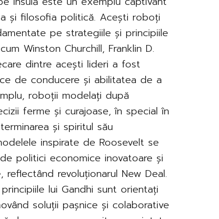
 pe insulă este un exemplu captivant
 și filosofia politică. Acești roboți
amentate pe strategiile și principiile
recum Winston Churchill, Franklin D.
are dintre acești lideri a fost
nice de conducere și abilitatea de a
emplu, roboții modelați după
cizii ferme și curajoase, în special în
erminarea și spiritul său
 modelele inspirate de Roosevelt se
e politici economice inovatoare și
, reflectând revoluționarul New Deal.
principiile lui Gandhi sunt orientați
ovând soluții pașnice și colaborative