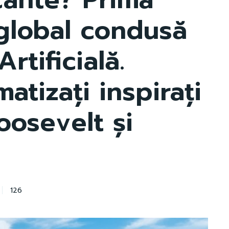
 global condusă
rtificială.
atizați inspirați
oosevelt și
126