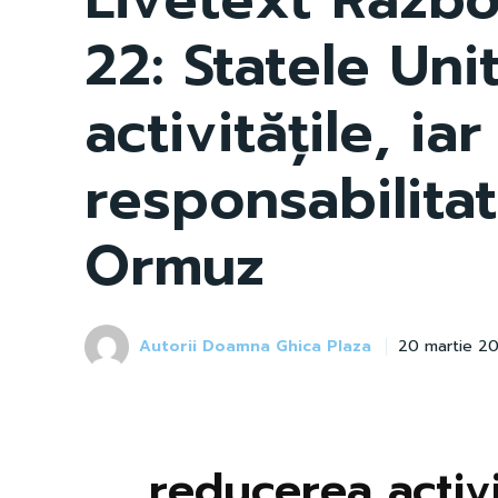
22: Statele Uni
activitățile, i
responsabilita
Ormuz
Autorii Doamna Ghica Plaza
20 martie 2
reducerea activ