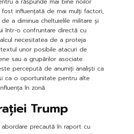
pentru a răspunde mai bine noilor
fost influențată de mai mulți factori,
 de a diminua cheltuielile militare și
ui într-o confruntare directă cu
calcul necesitatea de a proteja
ontextul unor posibile atacuri de
niene sau a grupărilor asociate.
este percepută de anumiți analiști ca
i ca o oportunitate pentru alte
nfluența în zonă.
rației Trump
 abordare precaută în raport cu