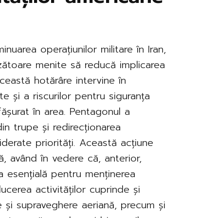
nuarea operațiunilor militare în Iran,
zătoare menite să reducă implicarea
Această hotărâre intervine în
e și a riscurilor pentru siguranța
fășurat în area. Pentagonul a
in trupe și redirecționarea
iderate priorități. Această acțiune
, având în vedere că, anterior,
ca esențială pentru menținerea
educerea activităților cuprinde și
e și supraveghere aeriană, precum și