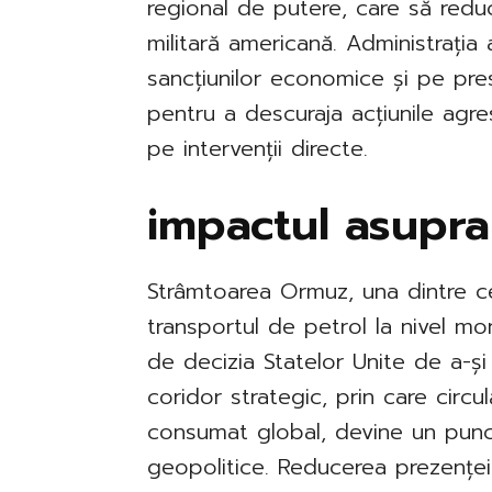
regional de putere, care să red
militară americană. Administrația
sancțiunilor economice și pe pres
pentru a descuraja acțiunile agres
pe intervenții directe.
impactul asupra
Strâmtoarea Ormuz, una dintre ce
transportul de petrol la nivel mon
de decizia Statelor Unite de a-și 
coridor strategic, prin care circ
consumat global, devine un punct c
geopolitice. Reducerea prezenței 