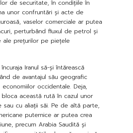
or de securitate, în condițiile în
a unor confruntări și acte de
iguroasă, vaselor comerciale ar putea
curi, perturbând fluxul de petrol și
 ale prețurilor pe piețele
încuraja Iranul să-și întărească
itând de avantajul său geografic
 economiilor occidentale. Deja,
a bloca această rută în cazul unor
 sau cu aliații săi. Pe de altă parte,
mericane puternice ar putea crea
giune, precum Arabia Saudită și