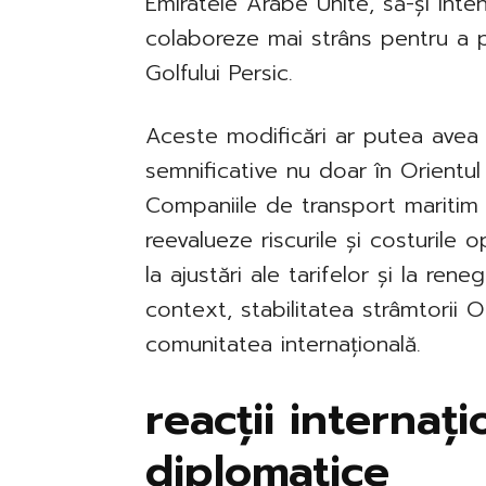
Emiratele Arabe Unite, să-și inten
colaboreze mai strâns pentru a 
Golfului Persic.
Aceste modificări ar putea avea
semnificative nu doar în Orientul M
Companiile de transport maritim ș
reevalueze riscurile și costurile
la ajustări ale tarifelor și la ren
context, stabilitatea strâmtorii
comunitatea internațională.
reacții internați
diplomatice