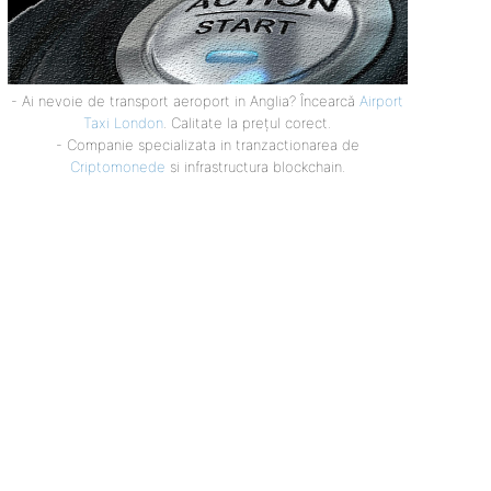
- Ai nevoie de transport aeroport in Anglia? Încearcă
Airport
Taxi London
. Calitate la prețul corect.
- Companie specializata in tranzactionarea de
Criptomonede
si infrastructura blockchain.