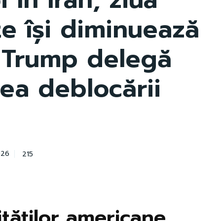
te își diminuează
ar Trump delegă
tea deblocării
215
026
ităților americane