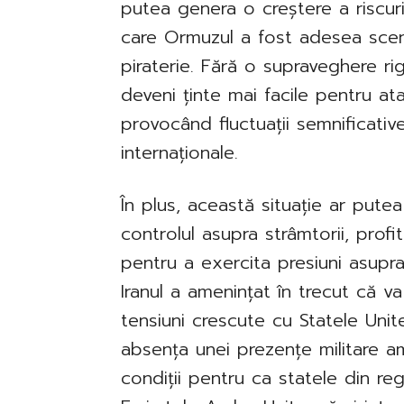
putea genera o creștere a riscuril
care Ormuzul a fost adesea scen
piraterie. Fără o supraveghere r
deveni ținte mai facile pentru ata
provocând fluctuații semnificative
internaționale.
În plus, această situație ar putea 
controlul asupra strâmtorii, prof
pentru a exercita presiuni asupra
Iranul a amenințat în trecut că v
tensiuni crescute cu Statele Unite
absența unei prezențe militare a
condiții pentru ca statele din re