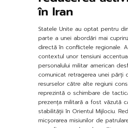
în Iran
Statele Unite au optat pentru dimi
parte a unei abordări mai cuprin
directă în conflictele regionale. 
contextul unor tensiuni accentuat
personalului militar american des
comunicat retragerea unei părți d
resurselor către alte regiuni cons
reprezintă o schimbare de tactică
prezența militară a fost văzută 
stabilității în Orientul Mijlociu. R
micșorarea misiunilor de patrular