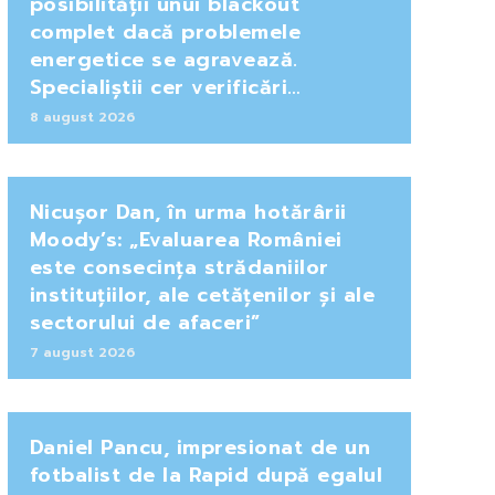
posibilității unui blackout
complet dacă problemele
energetice se agravează.
Specialiștii cer verificări…
8 august 2026
Nicușor Dan, în urma hotărârii
Moody’s: „Evaluarea României
este consecința strădaniilor
instituțiilor, ale cetățenilor și ale
sectorului de afaceri”
7 august 2026
Daniel Pancu, impresionat de un
fotbalist de la Rapid după egalul