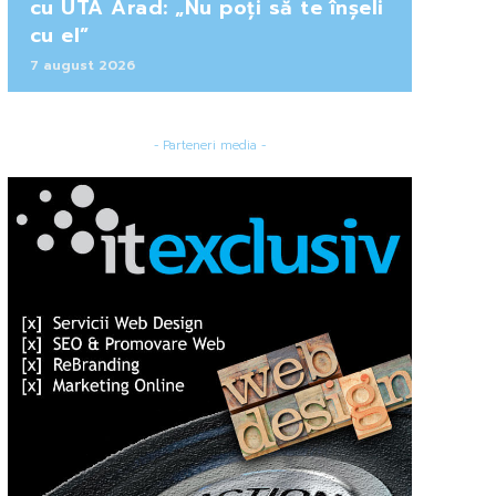
cu UTA Arad: „Nu poți să te înșeli
cu el”
7 august 2026
- Parteneri media -