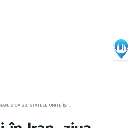
AN, ZIUA 22: STATELE UNITE ÎȘI...
 în Iran, ziua