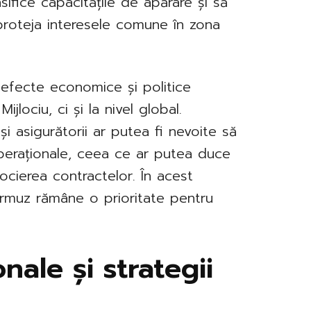
sifice capacitățile de apărare și să
proteja interesele comune în zona
 efecte economice și politice
ijlociu, ci și la nivel global.
i asigurătorii ar putea fi nevoite să
 operaționale, ceea ce ar putea duce
egocierea contractelor. În acest
 Ormuz rămâne o prioritate pentru
onale și strategii