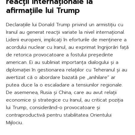
reacții internaționale la
afirmațiile lui Trump
Declarațiile lui Donald Trump privind un armistițiu cu
Iranul au generat reacții variate la nivel internațional.
Liderii europeni, implicați în eforturile de menținere a
acordului nuclear cu Iranul, au exprimat îngrijorări față
de retorica provocatoare a fostului președinte
american. Ei au subliniat importanța dialogului și a
diplomației în gestionarea relațiilor cu Teheranul și au
avertizat că o abordare bazată pe „anihilare” ar
putea duce la o escaladare a tensiunilor regionale.
De asemenea, Rusia și China, care au avut relații
economice și strategice cu Iranul, au criticat poziția
lui Trump, considerând-o provocatoare și
contraproductivă pentru stabilitatea Orientului
Mijlociu.