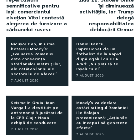
semnificative pentru
își diminuează
Iași: comerciantul
activitățile, iar Trump
elvețian Vitol contestă
delegă
alegerea de furnizare a
responsabilitatea
cărbunelui rusesc
deblocării Ormuz
Nicușor Dan, în urma
Daniel Pancu,
hotărârii Moody’s:
impresionat de un
„Evaluarea României
fotbalist de la Rapid
este consecința
după egalul cu UTA
strădaniilor instituțiilor,
Arad: „Nu poți să te
ale cetățenilor și ale
înșeli cu el”
sectorului de afaceri”
7 AUGUST 2026
7 AUGUST 2026
Seisme în Gruia! Ioan
Moody’s va declara
Varga l-a destituit pe
astăzi ratingul României.
antrenor și 3 jucători de
Ilie Bolojan
la CFR Cluj + Noua
preconizează: „Acțiunile
echipă de conducere
au început să genereze
efecte”
7 AUGUST 2026
7 AUGUST 2026