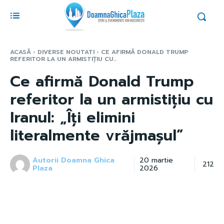
ACASĂ
DIVERSE NOUTATI
CE AFIRMĂ DONALD TRUMP
REFERITOR LA UN ARMISTIȚIU CU...
Ce afirmă Donald Trump
referitor la un armistițiu cu
Iranul: „Îți elimini
literalmente vrăjmașul”
Autorii Doamna Ghica
20 martie
212
Plaza
2026