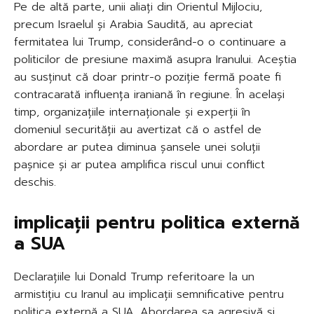
Pe de altă parte, unii aliați din Orientul Mijlociu,
precum Israelul și Arabia Saudită, au apreciat
fermitatea lui Trump, considerând-o o continuare a
politicilor de presiune maximă asupra Iranului. Aceștia
au susținut că doar printr-o poziție fermă poate fi
contracarată influența iraniană în regiune. În același
timp, organizațiile internaționale și experții în
domeniul securității au avertizat că o astfel de
abordare ar putea diminua șansele unei soluții
pașnice și ar putea amplifica riscul unui conflict
deschis.
implicații pentru politica externă
a SUA
Declarațiile lui Donald Trump referitoare la un
armistițiu cu Iranul au implicații semnificative pentru
politica externă a SUA. Abordarea sa agresivă și