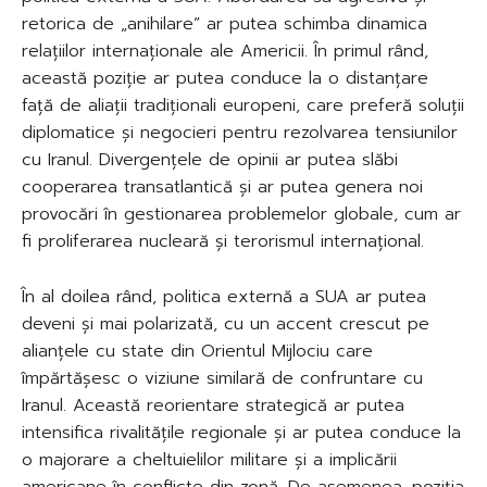
retorica de „anihilare” ar putea schimba dinamica
relațiilor internaționale ale Americii. În primul rând,
această poziție ar putea conduce la o distanțare
față de aliații tradiționali europeni, care preferă soluții
diplomatice și negocieri pentru rezolvarea tensiunilor
cu Iranul. Divergențele de opinii ar putea slăbi
cooperarea transatlantică și ar putea genera noi
provocări în gestionarea problemelor globale, cum ar
fi proliferarea nucleară și terorismul internațional.
În al doilea rând, politica externă a SUA ar putea
deveni și mai polarizată, cu un accent crescut pe
alianțele cu state din Orientul Mijlociu care
împărtășesc o viziune similară de confruntare cu
Iranul. Această reorientare strategică ar putea
intensifica rivalitățile regionale și ar putea conduce la
o majorare a cheltuielilor militare și a implicării
americane în conflicte din zonă. De asemenea, poziția