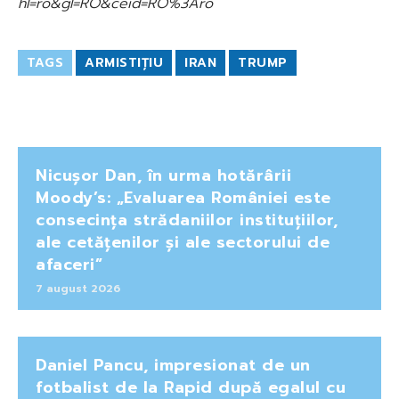
hl=ro&gl=RO&ceid=RO%3Aro
TAGS
ARMISTIȚIU
IRAN
TRUMP
Nicușor Dan, în urma hotărârii
Moody’s: „Evaluarea României este
consecința strădaniilor instituțiilor,
ale cetățenilor și ale sectorului de
afaceri”
7 august 2026
Daniel Pancu, impresionat de un
fotbalist de la Rapid după egalul cu