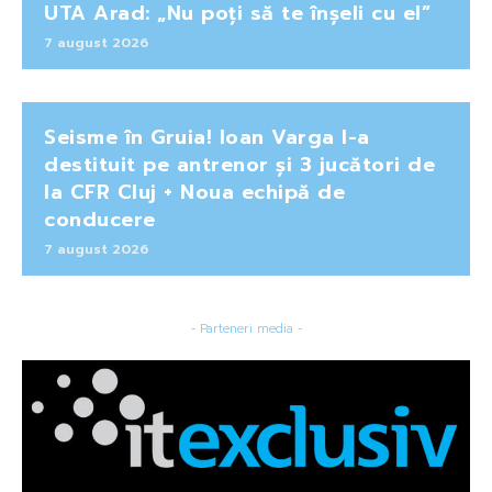
UTA Arad: „Nu poți să te înșeli cu el”
7 august 2026
Seisme în Gruia! Ioan Varga l-a
destituit pe antrenor și 3 jucători de
la CFR Cluj + Noua echipă de
conducere
7 august 2026
- Parteneri media -