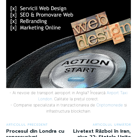
- Ai nevoie de transport aeroport in Anglia? Încearcă
Airport Taxi
London
. Calitate la prețul corect.
- Companie specializata in tranzactionarea de
Criptomonede
si
infrastructura blockchain.
ARTICOLUL PRECEDENT
ARTICOLUL URMĂTOR
Procesul din Londra cu
Livetext Război în Iran,
repercusiuni
ziua 22: Statele Unite