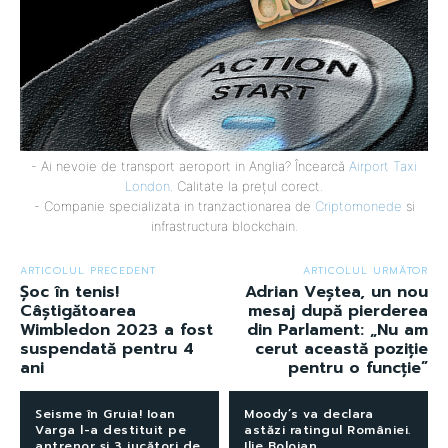
- Ai nevoie de transport aeroport in Anglia? Încearcă
Airport Taxi
London
. Calitate la prețul corect.
- Companie specializata in tranzactionarea de
Criptomonede
si
infrastructura blockchain.
ARTICOLUL PRECEDENT
ARTICOLUL URMĂTOR
Șoc în tenis!
Adrian Veștea, un nou
Câștigătoarea
mesaj după pierderea
Wimbledon 2023 a fost
din Parlament: „Nu am
suspendată pentru 4
cerut această poziție
ani
pentru o funcție”
Seisme în Gruia! Ioan
Moody’s va declara
Varga l-a destituit pe
astăzi ratingul României.
antrenor și 3 jucători de
Ilie Bolojan