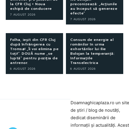
la CFR Cluj + Noua
preconizează: „Acțiunile
echipă de conducere
au început să genereze
efecte”
7 AUGUST 2026
7 AUGUST 2026
Folha, ieșit din CFR Cluj
Consum de energie al
după înfrângerea cu
românilor în urma
Tromsø! „Îi voi elimina pe
exhortărilor lui Ilie
toți!”. DOUĂ nume „se
Bolojan la temperanță:
luptă” pentru poziția de
Informațiile
antrenor.
Transelectrica
6 AUGUST 2026
6 AUGUST 2026
Doamnaghicaplaza.ro un sit
de știri / blog de noutăți,
dedicat diseminării de
informații și actualități. Aces