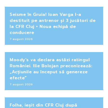
Seisme în Gruia! Ioan Varga l-a
destituit pe antrenor și 3 jucători de
la CFR Cluj + Noua echipă de
conducere
7 august 2026
Moody’s va declara astăzi ratingul
României. Ilie Bolojan preconizează:
„Acțiunile au început să genereze
efecte”
7 august 2026
Folha, ieșit din CFR Cluj după