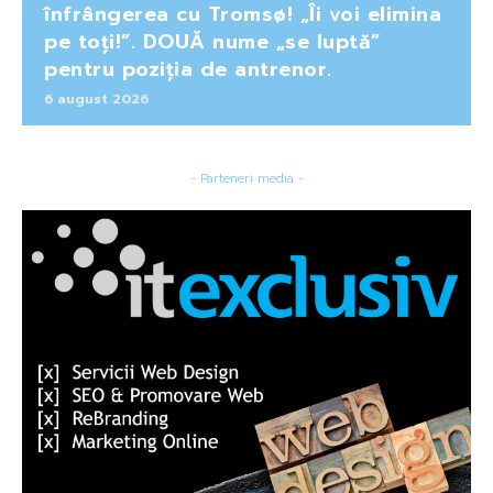
înfrângerea cu Tromsø! „Îi voi elimina
pe toți!”. DOUĂ nume „se luptă”
pentru poziția de antrenor.
6 august 2026
- Parteneri media -