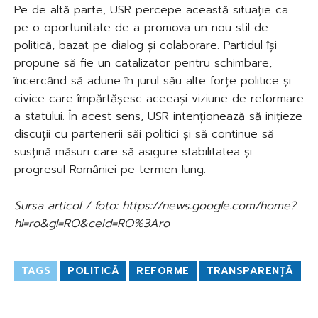
Pe de altă parte, USR percepe această situație ca
pe o oportunitate de a promova un nou stil de
politică, bazat pe dialog și colaborare. Partidul își
propune să fie un catalizator pentru schimbare,
încercând să adune în jurul său alte forțe politice și
civice care împărtășesc aceeași viziune de reformare
a statului. În acest sens, USR intenționează să inițieze
discuții cu partenerii săi politici și să continue să
susțină măsuri care să asigure stabilitatea și
progresul României pe termen lung.
Sursa articol / foto: https://news.google.com/home?
hl=ro&gl=RO&ceid=RO%3Aro
TAGS
POLITICĂ
REFORME
TRANSPARENȚĂ