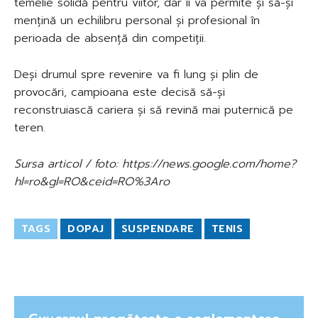
temelie solidă pentru viitor, dar îi va permite și să-și
mențină un echilibru personal și profesional în
perioada de absență din competiții.
Deși drumul spre revenire va fi lung și plin de
provocări, campioana este decisă să-și
reconstruiască cariera și să revină mai puternică pe
teren.
Sursa articol / foto: https://news.google.com/home?
hl=ro&gl=RO&ceid=RO%3Aro
TAGS
DOPAJ
SUSPENDARE
TENIS