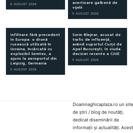
avertizare galbenă de
6 AUGUST 2026
vijelii
5 AUGUST 2026
Infiltrare fără precedent
Sorin Blejnar, acuzat de
în Europa: o dronă
trafic de influență,
rusească utilizată în
având suportul Curții de
Ucraina, încărcată cu
Apel București, în ciuda
explozibil Semtex, a
deciziei recente a CJUE
ajuns la aeroportul din
5 AUGUST 2026
Leipzig, Germania
5 AUGUST 2026
Doamnaghicaplaza.ro un sit
de știri / blog de noutăți,
dedicat diseminării de
informații și actualități. Aces