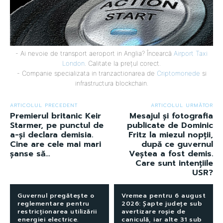
- Ai nevoie de transport aeroport in Anglia? Încearcă
Airport Taxi
London
. Calitate la prețul corect.
- Companie specializata in tranzactionarea de
Criptomonede
si
infrastructura blockchain.
ARTICOLUL PRECEDENT
ARTICOLUL URMĂTOR
Premierul britanic Keir
Mesajul și fotografia
Starmer, pe punctul de
publicate de Dominic
a-și declara demisia.
Fritz la miezul nopții,
Cine are cele mai mari
după ce guvernul
șanse să…
Veștea a fost demis.
Care sunt intențiile
USR?
Guvernul pregătește o
Vremea pentru 6 august
reglementare pentru
2026: Șapte județe sub
restricționarea utilizării
avertizare roșie de
energiei electrice.
caniculă, iar alte 31 sub