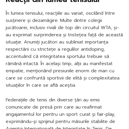
În lumea tenisului, reacțiile au variat, oscilând între
susținere și dezamăgire. Multe dintre colegii
jucătoarei, inclusiv rivali de top din circuitul WTA, și-
au exprimat surprinderea și tristețea față de această
situație. Anumiți jucători au subliniat importanța
respectării cu strictețe a regulilor antidoping,
accentuând că integritatea sportului trebuie să
rămână intactă. În același timp, alții au manifestat
empatie, menționând presiunile enorm de mari cu
care se confruntă sportivii de elită și complexitatea
situațiilor în care se află aceștia.
Federațiile de tenis din diverse țări au emis
comunicate de presă prin care au reafirmat
angajamentul lor pentru un sport curat și fair-play,
exprimându-și sprijinul pentru măsurile stabilite de
Agenția Internațională de Integritate în Tenis. De