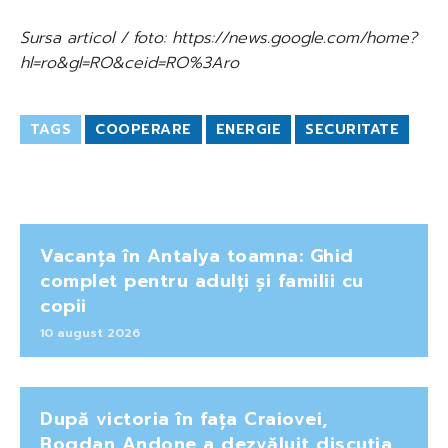
Sursa articol / foto: https://news.google.com/home?
hl=ro&gl=RO&ceid=RO%3Aro
TAGS
COOPERARE
ENERGIE
SECURITATE
Vacanța în Antalya toamna: Ghid
complet pentru adulți și familii cu
copii
10 august 2026
După victoria în fața Craiovei,
Bogdan Andone a dezvăluit discuția