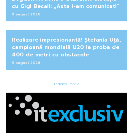
cu Gigi Becali: „Asta i-am comunicat!”
9 august 2026
Realizare impresionantă! Ștefania Uță,
campioană mondială U20 la proba de
400 de metri cu obstacole
9 august 2026
- Parteneri media -