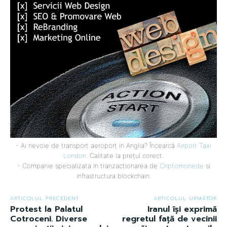
- Ai nevoie de transport aeroport in Anglia? Încearcă
Airport Taxi
London
. Calitate la prețul corect.
- Companie specializata in tranzactionarea de
Criptomonede
si
infrastructura blockchain.
ARTICOLUL PRECEDENT
ARTICOLUL URMĂTOR
Protest la Palatul
Iranul își exprimă
Cotroceni. Diverse
regretul față de vecinii