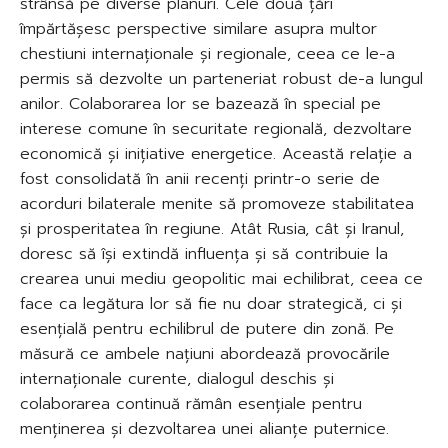
strânsă pe diverse planuri. Cele două țări
împărtășesc perspective similare asupra multor
chestiuni internaționale și regionale, ceea ce le-a
permis să dezvolte un parteneriat robust de-a lungul
anilor. Colaborarea lor se bazează în special pe
interese comune în securitate regională, dezvoltare
economică și inițiative energetice. Această relație a
fost consolidată în anii recenți printr-o serie de
acorduri bilaterale menite să promoveze stabilitatea
și prosperitatea în regiune. Atât Rusia, cât și Iranul,
doresc să își extindă influența și să contribuie la
crearea unui mediu geopolitic mai echilibrat, ceea ce
face ca legătura lor să fie nu doar strategică, ci și
esențială pentru echilibrul de putere din zonă. Pe
măsură ce ambele națiuni abordează provocările
internaționale curente, dialogul deschis și
colaborarea continuă rămân esențiale pentru
menținerea și dezvoltarea unei alianțe puternice.