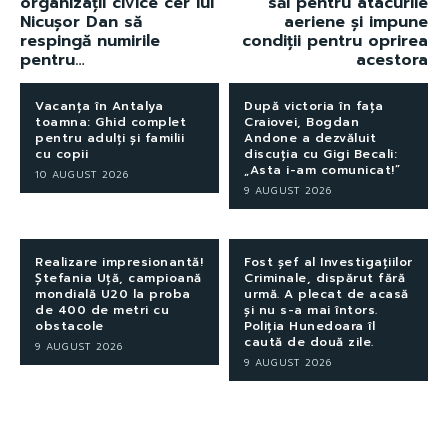
organizații civice cer lui
săi pentru atacurile
Nicușor Dan să
aeriene și impune
respingă numirile
condiții pentru oprirea
pentru…
acestora
Vacanța în Antalya
După victoria în fața
toamna: Ghid complet
Craiovei, Bogdan
pentru adulți și familii
Andone a dezvăluit
cu copii
discuția cu Gigi Becali:
„Asta i-am comunicat!”
10 AUGUST 2026
9 AUGUST 2026
Realizare impresionantă!
Fost șef al Investigațiilor
Ștefania Uță, campioană
Criminale, dispărut fără
mondială U20 la proba
urmă. A plecat de acasă
de 400 de metri cu
și nu s-a mai întors.
obstacole
Poliția Hunedoara îl
caută de două zile.
9 AUGUST 2026
9 AUGUST 2026