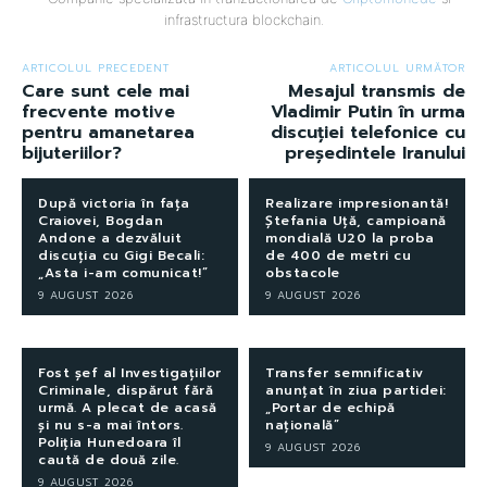
infrastructura blockchain.
ARTICOLUL PRECEDENT
ARTICOLUL URMĂTOR
Care sunt cele mai
Mesajul transmis de
frecvente motive
Vladimir Putin în urma
pentru amanetarea
discuției telefonice cu
bijuteriilor?
președintele Iranului
După victoria în fața
Realizare impresionantă!
Craiovei, Bogdan
Ștefania Uță, campioană
Andone a dezvăluit
mondială U20 la proba
discuția cu Gigi Becali:
de 400 de metri cu
„Asta i-am comunicat!”
obstacole
9 AUGUST 2026
9 AUGUST 2026
Fost șef al Investigațiilor
Transfer semnificativ
Criminale, dispărut fără
anunțat în ziua partidei:
urmă. A plecat de acasă
„Portar de echipă
și nu s-a mai întors.
națională”
Poliția Hunedoara îl
9 AUGUST 2026
caută de două zile.
9 AUGUST 2026