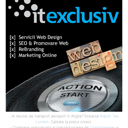
- Ai nevoie de transport aeroport in Anglia? Încearcă
Airport Taxi
London
. Calitate la prețul corect.
- Companie specializata in tranzactionarea de
Criptomonede
si