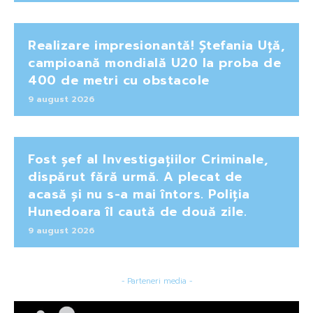
Realizare impresionantă! Ștefania Uță,
campioană mondială U20 la proba de
400 de metri cu obstacole
9 august 2026
Fost șef al Investigațiilor Criminale,
dispărut fără urmă. A plecat de
acasă și nu s-a mai întors. Poliția
Hunedoara îl caută de două zile.
9 august 2026
- Parteneri media -