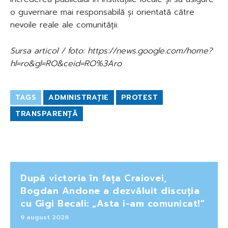
o guvernare mai responsabilă și orientată către
nevoile reale ale comunității.
Sursa articol / foto: https://news.google.com/home?
hl=ro&gl=RO&ceid=RO%3Aro
TAGS
ADMINISTRAȚIE
PROTEST
TRANSPARENȚĂ
După victoria în fața Craiovei,
Bogdan Andone a dezvăluit discuția
cu Gigi Becali: „Asta i-am comunicat!”
9 august 2026