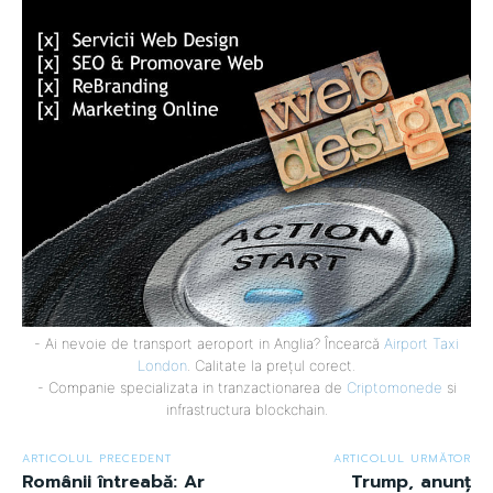
- Ai nevoie de transport aeroport in Anglia? Încearcă
Airport Taxi
London
. Calitate la prețul corect.
- Companie specializata in tranzactionarea de
Criptomonede
si
infrastructura blockchain.
ARTICOLUL PRECEDENT
ARTICOLUL URMĂTOR
Românii întreabă: Ar
Trump, anunț