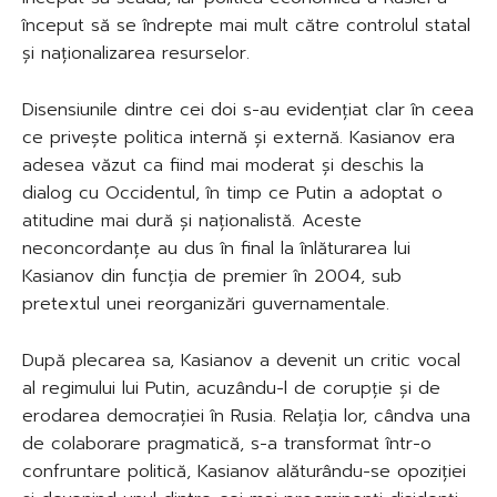
început să se îndrepte mai mult către controlul statal
și naționalizarea resurselor.
Disensiunile dintre cei doi s-au evidențiat clar în ceea
ce privește politica internă și externă. Kasianov era
adesea văzut ca fiind mai moderat și deschis la
dialog cu Occidentul, în timp ce Putin a adoptat o
atitudine mai dură și naționalistă. Aceste
neconcordanțe au dus în final la înlăturarea lui
Kasianov din funcția de premier în 2004, sub
pretextul unei reorganizări guvernamentale.
După plecarea sa, Kasianov a devenit un critic vocal
al regimului lui Putin, acuzându-l de corupție și de
erodarea democrației în Rusia. Relația lor, cândva una
de colaborare pragmatică, s-a transformat într-o
confruntare politică, Kasianov alăturându-se opoziției