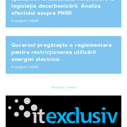
legislația decarbonizării. Analiza
efectului asupra PNRR.
6 august 2026
Guvernul pregătește o reglementare
pentru restricționarea utilizării
energiei electrice.
6 august 2026
- Parteneri media -