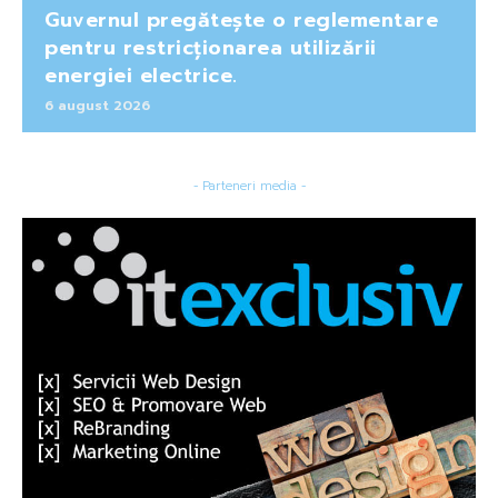
Guvernul pregătește o reglementare
pentru restricționarea utilizării
energiei electrice.
6 august 2026
- Parteneri media -