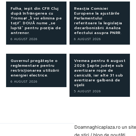
Folha, ieșit din CFR Cluj
Reacția Comisiei
după înfrângerea cu
Europene la ajustările
Tromsø! „Îi voi elimina pe
Parlamentului
toți!”. DOUĂ nume „se
referitoare la legislația
luptă” pentru poziția de
decarbonizării. Analiza
antrenor.
efectului asupra PNRR.
6 AUGUST 2026
6 AUGUST 2026
Guvernul pregătește o
Vremea pentru 6 august
reglementare pentru
2026: Șapte județe sub
restricționarea utilizării
avertizare roșie de
energiei electrice.
caniculă, iar alte 31 sub
avertizare galbenă de
6 AUGUST 2026
vijelii
5 AUGUST 2026
Doamnaghicaplaza.ro un sit
de știri / blog de noutăți,