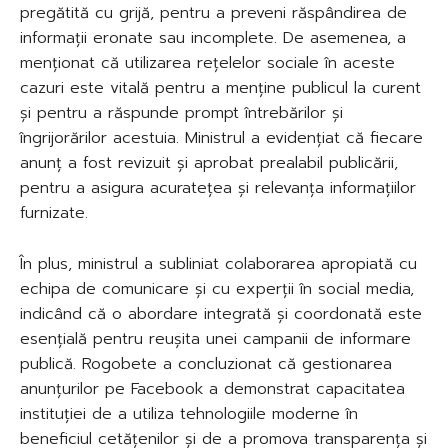
pregătită cu grijă, pentru a preveni răspândirea de
informații eronate sau incomplete. De asemenea, a
menționat că utilizarea rețelelor sociale în aceste
cazuri este vitală pentru a menține publicul la curent
și pentru a răspunde prompt întrebărilor și
îngrijorărilor acestuia. Ministrul a evidențiat că fiecare
anunț a fost revizuit și aprobat prealabil publicării,
pentru a asigura acuratețea și relevanța informațiilor
furnizate.
În plus, ministrul a subliniat colaborarea apropiată cu
echipa de comunicare și cu experții în social media,
indicând că o abordare integrată și coordonată este
esențială pentru reușita unei campanii de informare
publică. Rogobete a concluzionat că gestionarea
anunțurilor pe Facebook a demonstrat capacitatea
instituției de a utiliza tehnologiile moderne în
beneficiul cetățenilor și de a promova transparența și