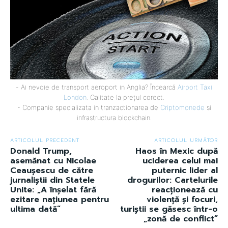
- Ai nevoie de transport aeroport in Anglia? Încearcă
Airport Taxi
London
. Calitate la prețul corect.
- Companie specializata in tranzactionarea de
Criptomonede
si
infrastructura blockchain.
ARTICOLUL PRECEDENT
ARTICOLUL URMĂTOR
Donald Trump,
Haos în Mexic după
asemănat cu Nicolae
uciderea celui mai
Ceaușescu de către
puternic lider al
jurnaliștii din Statele
drogurilor: Cartelurile
Unite: „A înșelat fără
reacționează cu
ezitare națiunea pentru
violență și focuri,
ultima dată”
turiștii se găsesc într-o
„zonă de conflict”