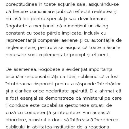
corectitudinea în toate acțiunile sale, asigurându-se
că fiecare comunicare publică reflectă realitatea și
nu lasă loc pentru speculații sau dezinformare.
Rogobete a menționat că a menținut un dialog
constant cu toate părțile implicate, inclusiv cu
reprezentanții companiei aeriene și cu autoritățile de
reglementare, pentru a se asigura că toate măsurile
necesare sunt implementate prompt și eficient.
De asemenea, Rogobete a evidențiat importanța
asumării responsabilității ca lider, subliniind că a fost
întotdeauna disponibil pentru a răspunde întrebărilor
și a clarifica orice neclaritate apărută. El a afirmat că
a fost esențial să demonstreze că ministerul pe care
îl conduce este capabil să gestioneze situații de
criză cu competență și integritate. Prin această
abordare, ministrul a dorit să întărească încrederea
publicului în abilitatea instituțiilor de a reacționa