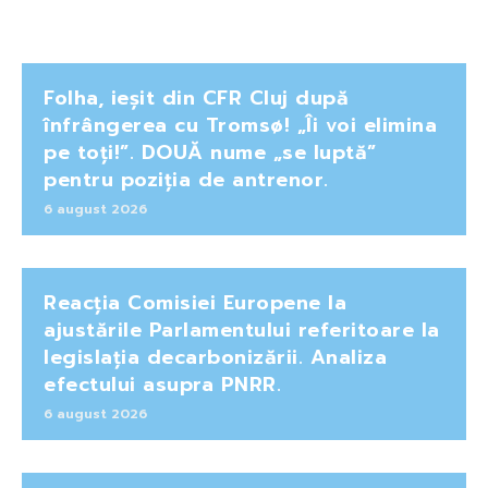
Folha, ieșit din CFR Cluj după
înfrângerea cu Tromsø! „Îi voi elimina
pe toți!”. DOUĂ nume „se luptă”
pentru poziția de antrenor.
6 august 2026
Reacția Comisiei Europene la
ajustările Parlamentului referitoare la
legislația decarbonizării. Analiza
efectului asupra PNRR.
6 august 2026