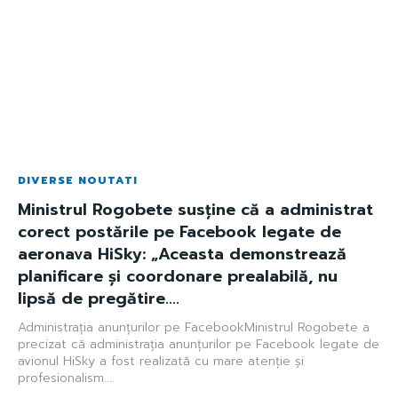
DIVERSE NOUTATI
Ministrul Rogobete susține că a administrat
corect postările pe Facebook legate de
aeronava HiSky: „Aceasta demonstrează
planificare și coordonare prealabilă, nu
lipsă de pregătire....
Administrația anunțurilor pe FacebookMinistrul Rogobete a
precizat că administrația anunțurilor pe Facebook legate de
avionul HiSky a fost realizată cu mare atenție și
profesionalism....