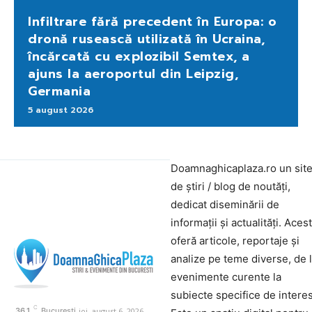
Infiltrare fără precedent în Europa: o
dronă rusească utilizată în Ucraina,
încărcată cu explozibil Semtex, a
ajuns la aeroportul din Leipzig,
Germania
5 august 2026
Doamnaghicaplaza.ro un sit
de știri / blog de noutăți,
dedicat diseminării de
informații și actualități. Aces
oferă articole, reportaje și
analize pe teme diverse, de 
evenimente curente la
subiecte specifice de interes
C
joi, august 6, 2026
36.1
București