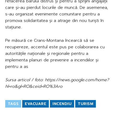
refacerea barului distrus și pentru a sprijini angajații
care și-au pierdut locurile de muncă. De asemenea,
s-au organizat evenimente comunitare pentru a
promova solidaritatea și a atrage din nou turiști în
stațiune.
Pe măsură ce Crans-Montana încearcă să se
recupereze, accentul este pus pe colaborarea cu
autoritățile naționale și regionale pentru a
implementa planuri de prevenire a incendiilor și
pentru a as
Sursa articol / foto: https://news.google.com/home?
hl=ro&gl=RO&ceid=RO%3Aro
TAGS
EVACUARE
INCENDIU
TURISM