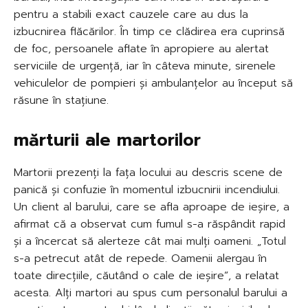
pentru a stabili exact cauzele care au dus la
izbucnirea flăcărilor. În timp ce clădirea era cuprinsă
de foc, persoanele aflate în apropiere au alertat
serviciile de urgență, iar în câteva minute, sirenele
vehiculelor de pompieri și ambulanțelor au început să
răsune în stațiune.
mărturii ale martorilor
Martorii prezenți la fața locului au descris scene de
panică și confuzie în momentul izbucnirii incendiului.
Un client al barului, care se afla aproape de ieșire, a
afirmat că a observat cum fumul s-a răspândit rapid
și a încercat să alerteze cât mai mulți oameni. „Totul
s-a petrecut atât de repede. Oamenii alergau în
toate direcțiile, căutând o cale de ieșire”, a relatat
acesta. Alți martori au spus cum personalul barului a