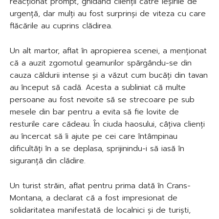
reacționat prompt, ghidând clienții către ieșirile de
urgență, dar mulți au fost surprinși de viteza cu care
flăcările au cuprins clădirea.
Un alt martor, aflat în apropierea scenei, a menționat
că a auzit zgomotul geamurilor spărgându-se din
cauza căldurii intense și a văzut cum bucăți din tavan
au început să cadă. Acesta a subliniat că multe
persoane au fost nevoite să se strecoare pe sub
mesele din bar pentru a evita să fie lovite de
resturile care cădeau. În ciuda haosului, câțiva clienți
au încercat să îi ajute pe cei care întâmpinau
dificultăți în a se deplasa, sprijinindu-i să iasă în
siguranță din clădire.
Un turist străin, aflat pentru prima dată în Crans-
Montana, a declarat că a fost impresionat de
solidaritatea manifestată de localnici și de turiști,