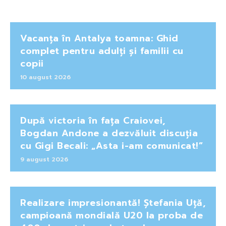
Vacanța în Antalya toamna: Ghid
complet pentru adulți și familii cu
copii
10 august 2026
După victoria în fața Craiovei,
Bogdan Andone a dezvăluit discuția
cu Gigi Becali: „Asta i-am comunicat!”
9 august 2026
Realizare impresionantă! Ștefania Uță,
campioană mondială U20 la proba de