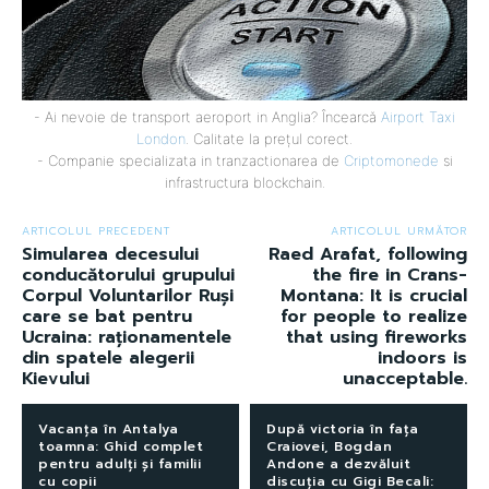
- Ai nevoie de transport aeroport in Anglia? Încearcă
Airport Taxi
London
. Calitate la prețul corect.
- Companie specializata in tranzactionarea de
Criptomonede
si
infrastructura blockchain.
ARTICOLUL PRECEDENT
ARTICOLUL URMĂTOR
Simularea decesului
Raed Arafat, following
conducătorului grupului
the fire in Crans-
Corpul Voluntarilor Ruși
Montana: It is crucial
care se bat pentru
for people to realize
Ucraina: raționamentele
that using fireworks
din spatele alegerii
indoors is
Kievului
unacceptable.
Vacanța în Antalya
După victoria în fața
toamna: Ghid complet
Craiovei, Bogdan
pentru adulți și familii
Andone a dezvăluit
cu copii
discuția cu Gigi Becali: