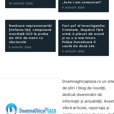
„Asta i-am comunicat!”
10 AUGUST 2026
9 AUGUST 2026
Realizare impresionantă!
Fost șef al Investigațiilor
Ștefania Uță, campioană
Criminale, dispărut fără
mondială U20 la proba
urmă. A plecat de acasă
de 400 de metri cu
și nu s-a mai întors.
obstacole
Poliția Hunedoara îl
caută de două zile.
9 AUGUST 2026
9 AUGUST 2026
Doamnaghicaplaza.ro un sit
de știri / blog de noutăți,
dedicat diseminării de
informații și actualități. Aces
oferă articole, reportaje și