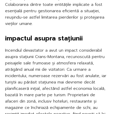
Colaborarea dintre toate entitățile implicate a fost
esențială pentru gestionarea eficientă a situației,
reușindu-se astfel limitarea pierderilor și protejarea
vieților umane.
impactul asupra stațiunii
Incendiul devastator a avut un impact considerabil
asupra stațiunii Crans-Montana, recunoscută pentru
peisajele sale frumoase și atmosfera relaxată,
atrăgând anual mii de vizitatori. Ca urmare a
incidentului, numeroase rezervări au fost anulate, iar
turiștii au părăsit stațiunea mai devreme decât
planificaseră inițial, afectând astfel economia locală,
bazată în mare parte pe turism. Proprietarii de
afaceri din zonă, inclusiv hoteluri, restaurante și
magazine ce închiriază echipamente de schi, au
resimțit imediat efectele negative, fiind nevoiți să își