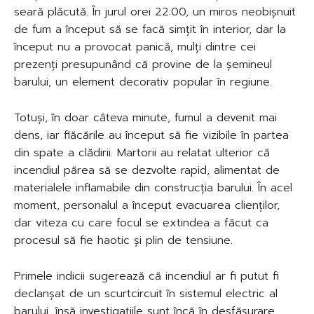
seară plăcută. În jurul orei 22:00, un miros neobișnuit
de fum a început să se facă simțit în interior, dar la
început nu a provocat panică, mulți dintre cei
prezenți presupunând că provine de la șemineul
barului, un element decorativ popular în regiune.
Totuși, în doar câteva minute, fumul a devenit mai
dens, iar flăcările au început să fie vizibile în partea
din spate a clădirii. Martorii au relatat ulterior că
incendiul părea să se dezvolte rapid, alimentat de
materialele inflamabile din construcția barului. În acel
moment, personalul a început evacuarea clienților,
dar viteza cu care focul se extindea a făcut ca
procesul să fie haotic și plin de tensiune.
Primele indicii sugerează că incendiul ar fi putut fi
declanșat de un scurtcircuit în sistemul electric al
barului, însă investigațiile sunt încă în desfășurare