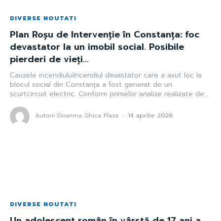
DIVERSE NOUTATI
Plan Roșu de Intervenție în Constanța: foc
devastator la un imobil social. Posibile
pierderi de vieți…
Cauzele incendiuluiIncendiul devastator care a avut loc la
blocul social din Constanța a fost generat de un
scurtcircuit electric. Conform primelor analize realizate de...
Autorii Doamna Ghica Plaza
-
14 aprilie 2026
DIVERSE NOUTATI
Un adolescent român în vârstă de 17 ani a