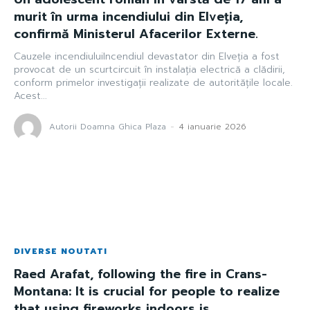
murit în urma incendiului din Elveția,
confirmă Ministerul Afacerilor Externe.
Cauzele incendiuluiIncendiul devastator din Elveția a fost
provocat de un scurtcircuit în instalația electrică a clădirii,
conform primelor investigații realizate de autoritățile locale.
Acest...
Autorii Doamna Ghica Plaza
-
4 ianuarie 2026
DIVERSE NOUTATI
Raed Arafat, following the fire in Crans-
Montana: It is crucial for people to realize
that using fireworks indoors is