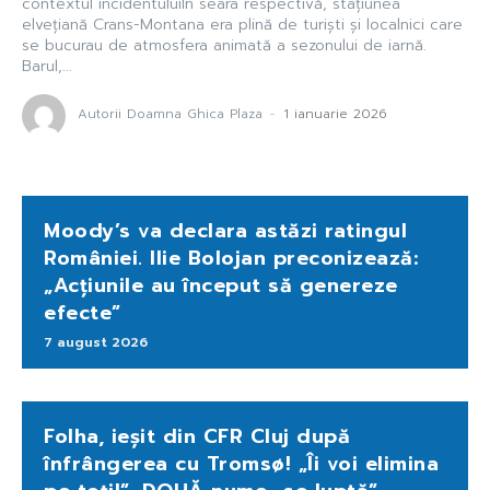
contextul incidentuluiÎn seara respectivă, stațiunea
elvețiană Crans-Montana era plină de turiști și localnici care
se bucurau de atmosfera animată a sezonului de iarnă.
Barul,...
Autorii Doamna Ghica Plaza
-
1 ianuarie 2026
Moody’s va declara astăzi ratingul
României. Ilie Bolojan preconizează:
„Acțiunile au început să genereze
efecte”
7 august 2026
Folha, ieșit din CFR Cluj după
înfrângerea cu Tromsø! „Îi voi elimina