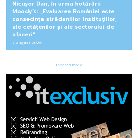
Nicușor Dan, în urma hotărârii
Moody’s: „Evaluarea României este
consecința strădaniilor instituțiilor,
ale cetățenilor și ale sectorului de
afaceri”
7 august 2026
- Parteneri media -