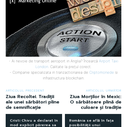
- Ai nevoie de transport aeroport in Anglia? Încearcă
Airport Taxi
London
. Calitate la prețul corect.
- Companie specializata in tranzactionarea de
Criptomonede
si
infrastructura blockchain.
ARTICOLUL PRECEDENT
ARTICOLUL URMĂTOR
Ziua Recoltei. Tradiții
Ziua Morților în Mexic:
ale unei sărbători pline
O sărbătoare plină de
de semnificație
culoare și tradiție
Cristi Chivu a declarat în
România se află în fața
mod explicit părerea sa
posibilității unui