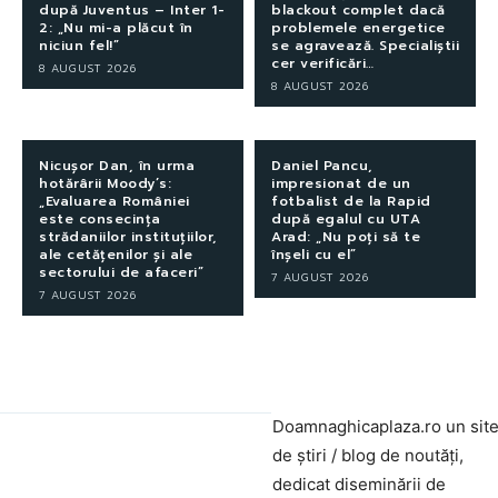
după Juventus – Inter 1-
blackout complet dacă
2: „Nu mi-a plăcut în
problemele energetice
niciun fel!”
se agravează. Specialiștii
cer verificări…
8 AUGUST 2026
8 AUGUST 2026
Nicușor Dan, în urma
Daniel Pancu,
hotărârii Moody’s:
impresionat de un
„Evaluarea României
fotbalist de la Rapid
este consecința
după egalul cu UTA
strădaniilor instituțiilor,
Arad: „Nu poți să te
ale cetățenilor și ale
înșeli cu el”
sectorului de afaceri”
7 AUGUST 2026
7 AUGUST 2026
Doamnaghicaplaza.ro un sit
de știri / blog de noutăți,
dedicat diseminării de