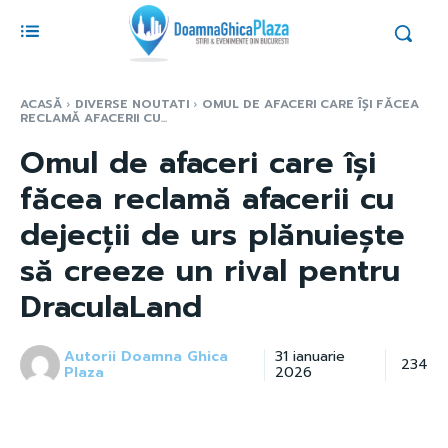
ACASĂ
DIVERSE NOUTATI
OMUL DE AFACERI CARE ÎȘI FĂCEA
RECLAMĂ AFACERII CU...
Omul de afaceri care își
făcea reclamă afacerii cu
dejecții de urs plănuiește
să creeze un rival pentru
DraculaLand
Autorii Doamna Ghica
31 ianuarie
234
Plaza
2026