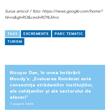
Sursa articol / foto: https://news.google.com/home?
hl=ro&gl=RO&ceid=RO%3Aro
TAGS
EXCREMENTE
PARC TEMATIC
TURISM
Nicușor Dan, în urma hotărârii
Moody’s: „Evaluarea României este
consecința strădaniilor instituțiilor,
ale cetățenilor și ale sectorului de
afaceri”
7 august 2026