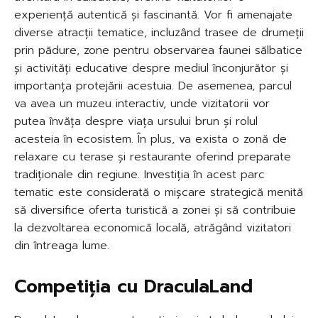
experiență autentică și fascinantă. Vor fi amenajate
diverse atracții tematice, incluzând trasee de drumeții
prin pădure, zone pentru observarea faunei sălbatice
și activități educative despre mediul înconjurător și
importanța protejării acestuia. De asemenea, parcul
va avea un muzeu interactiv, unde vizitatorii vor
putea învăța despre viața ursului brun și rolul
acesteia în ecosistem. În plus, va exista o zonă de
relaxare cu terase și restaurante oferind preparate
tradiționale din regiune. Investiția în acest parc
tematic este considerată o mișcare strategică menită
să diversifice oferta turistică a zonei și să contribuie
la dezvoltarea economică locală, atrăgând vizitatori
din întreaga lume.
Competiția cu DraculaLand