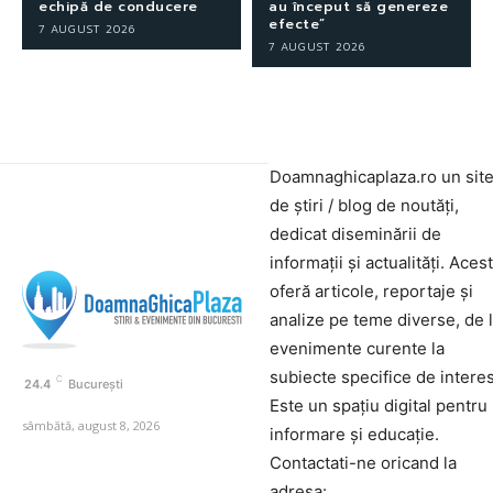
echipă de conducere
au început să genereze
efecte”
7 AUGUST 2026
7 AUGUST 2026
Doamnaghicaplaza.ro un sit
de știri / blog de noutăți,
dedicat diseminării de
informații și actualități. Aces
oferă articole, reportaje și
analize pe teme diverse, de 
evenimente curente la
subiecte specifice de interes
C
24.4
București
Este un spațiu digital pentru
sâmbătă, august 8, 2026
informare și educație.
Contactati-ne oricand la
adresa: