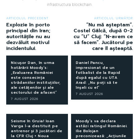
infrastructura blockchain.
ARTICOLUL PRECEDENT
ARTICOLUL URMĂTOR
Explozie în porto
”Nu mă așteptam”.
principal din Iran;
Costel Gâlcă, după 0-2
autoritățile nu au
cu ”U” Cluj: ”N-avem ce
dezvăluit motivul
să facem”. Jucătorul pe
incidentului.
care îl așteaptă.
Nicușor Dan, în urma
Daniel Pancu,
hotărârii Moody’s:
impresionat de un
„Evaluarea României
fotbalist de la Rapid
este consecința
după egalul cu UTA
strădaniilor instituțiilor,
Arad: „Nu poți să te
ale cetățenilor și ale
înșeli cu el”
sectorului de afaceri”
7 AUGUST 2026
7 AUGUST 2026
Seisme în Gruia! Ioan
Moody’s va declara
Varga l-a destituit pe
astăzi ratingul României.
antrenor și 3 jucători de
Ilie Bolojan
la CFR Cluj + Noua
preconizează: „Acțiunile