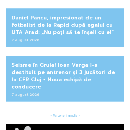
Daniel Pancu, impresionat de un
fotbalist de la Rapid după egalul cu
UTA Arad: „Nu poți să te înșeli cu el”
7 august 2026
Seisme în Gruia! Ioan Varga l-a
destituit pe antrenor și 3 jucători de
la CFR Cluj + Noua echipă de
conducere
7 august 2026
- Parteneri media -