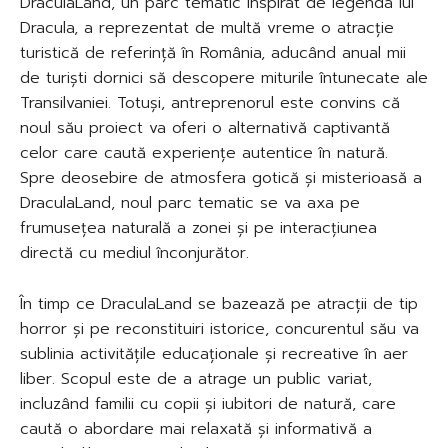
DraculaLand, un parc tematic inspirat de legenda lui
Dracula, a reprezentat de multă vreme o atracție
turistică de referință în România, aducând anual mii
de turiști dornici să descopere miturile întunecate ale
Transilvaniei. Totuși, antreprenorul este convins că
noul său proiect va oferi o alternativă captivantă
celor care caută experiențe autentice în natură.
Spre deosebire de atmosfera gotică și misterioasă a
DraculaLand, noul parc tematic se va axa pe
frumusețea naturală a zonei și pe interacțiunea
directă cu mediul înconjurător.
În timp ce DraculaLand se bazează pe atracții de tip
horror și pe reconstituiri istorice, concurentul său va
sublinia activitățile educaționale și recreative în aer
liber. Scopul este de a atrage un public variat,
incluzând familii cu copii și iubitori de natură, care
caută o abordare mai relaxată și informativă a