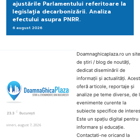
ajustările Parlamentului referitoare la
legislația decarbonizării. Analiza
efectului asupra PNRR.
6 august 2026
Doamnaghicaplaza.ro un sit
de știri / blog de noutăți,
dedicat diseminării de
informații și actualități. Aces
oferă articole, reportaje și
analize pe teme diverse, de 
evenimente curente la
subiecte specifice de interes
C
23.3
București
Este un spațiu digital pentru
vineri, august 7, 2026
informare și educație.
Contactati-ne oricand la