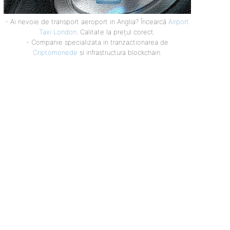
- Ai nevoie de transport aeroport in Anglia? Încearcă
Airport
Taxi London
. Calitate la prețul corect.
- Companie specializata in tranzactionarea de
Criptomonede
si infrastructura blockchain.