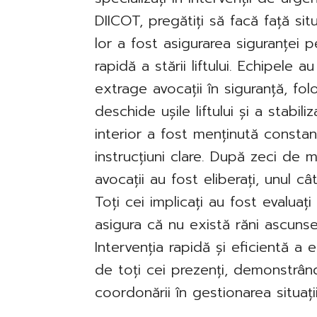
DIICOT, pregătiți să facă față sit
lor a fost asigurarea siguranței 
rapidă a stării liftului. Echipele 
extrage avocații în siguranță, f
deschide ușile liftului și a stabi
interior a fost menținută constant,
instrucțiuni clare. După zeci de 
avocații au fost eliberați, unul c
Toți cei implicați au fost evaluaț
asigura că nu există răni ascuns
Intervenția rapidă și eficientă a 
de toți cei prezenți, demonstrând
coordonării în gestionarea situațiil