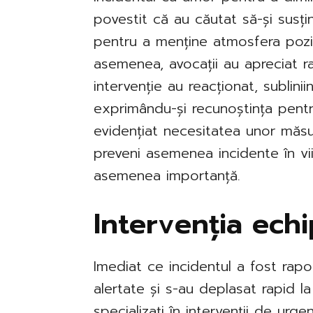
povestit că au căutat să-și susțin
pentru a menține atmosfera pozit
asemenea, avocații au apreciat r
intervenție au reacționat, sublini
exprimându-și recunoștința pentr
evidențiat necesitatea unor măsu
preveni asemenea incidente în viit
asemenea importanță.
Intervenția echi
Imediat ce incidentul a fost rapo
alertate și s-au deplasat rapid la 
specializați în intervenții de urge