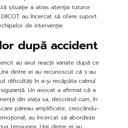
tă situație a atras atenția tuturor
ții DIICOT au încercat să ofere suport
echipelor de intervenție.
ilor după accident
fericit au avut reacții variate după ce
. Unii dintre ei au recunoscut că s-au
ut dificultăți în a-și recăpăta calmul
 siguranță. Un avocat a afirmat că a
iență din viața sa, descriind cum, în
ișcare păreau amplificate, crescându-
ți emoțional, au încercat să abordeze
ua tensiunea. Unii dintre ei au