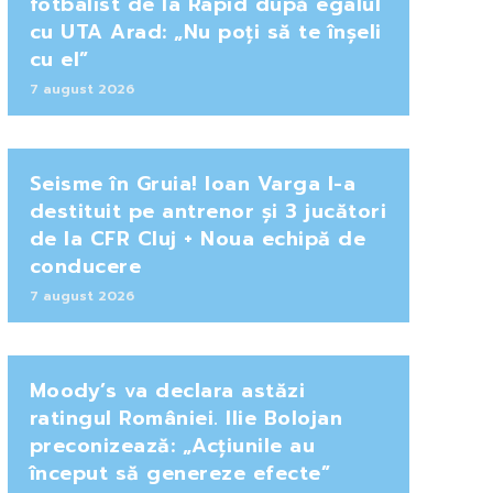
fotbalist de la Rapid după egalul
cu UTA Arad: „Nu poți să te înșeli
cu el”
7 august 2026
Seisme în Gruia! Ioan Varga l-a
destituit pe antrenor și 3 jucători
de la CFR Cluj + Noua echipă de
conducere
7 august 2026
Moody’s va declara astăzi
ratingul României. Ilie Bolojan
preconizează: „Acțiunile au
început să genereze efecte”