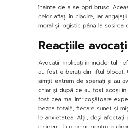
înainte de a se opri brusc. Aceas
celor aflați în clădire, iar angaja
moral și logistic până la sosirea 
Reacțiile avocaț
Avocații implicați în incidentul ne
au fost eliberați din liftul blocat
simțit extrem de speriați și au av
chiar și după ce au fost scoși în
fost cea mai înfricoșătoare exper
bezna totală, fiecare sunet și m
le anxietatea. Alții, deși afecta
incidentul cu umor pentru a dimin