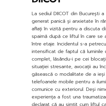
La sediul DIICOT din București a
generat panică și anxietate în râ
aflați în vizită pentru a discuta
spaimă după ce liftul în care se 
între etaje. Incidentul s-a petrecu
intensificat de faptul că luminile d
complet, lăsându-i pe cei blocați 
situației stresante, avocații au î
găsească o modalitate de a ieși d
telefoanele mobile pentru a ilum
comunice cu exteriorul. Deși nime
experiența a fost una traumatizan
declarat că au simțit cum liftul