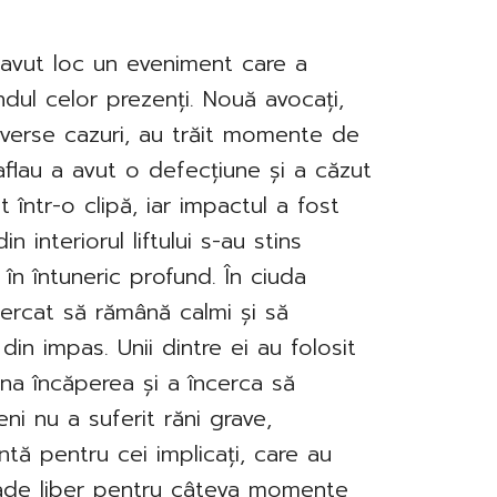
 avut loc un eveniment care a
ndul celor prezenți. Nouă avocați,
 diverse cazuri, au trăit momente de
aflau a avut o defecțiune și a căzut
t într-o clipă, iar impactul a fost
in interiorul liftului s-au stins
în întuneric profund. În ciuda
ncercat să rămână calmi și să
in impas. Unii dintre ei au folosit
ina încăperea și a încerca să
ni nu a suferit răni grave,
tă pentru cei implicați, care au
 cade liber pentru câteva momente