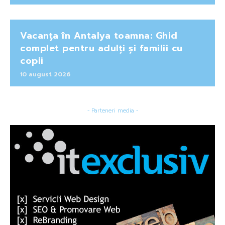
Vacanța în Antalya toamna: Ghid
complet pentru adulți și familii cu
copii
10 august 2026
- Parteneri media -