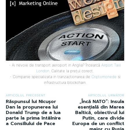
- Ai nevoie de transport aeroport in Anglia? Încearcă
Airport Taxi
London
. Calitate la prețul corect.
- Companie specializata in tranzactionarea de
Criptomonede
si
infrastructura blockchain.
ARTICOLUL PRECEDENT
ARTICOLUL URMĂTOR
Răspunsul lui Nicușor
„Încă NATO”: Insula
Dan la propunerea lui
esențială din Marea
Donald Trump de a lua
Baltică, obiectivul lui
parte la prima întâlnire
Putin, care divide
a Consiliului de Pace
Europa de un conflict
major cu Rusia