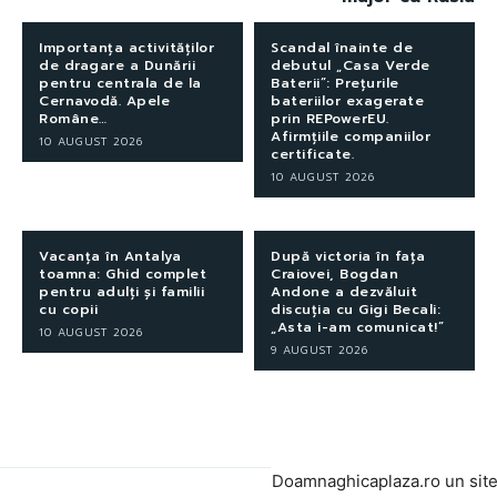
Importanța activităților
Scandal înainte de
de dragare a Dunării
debutul „Casa Verde
pentru centrala de la
Baterii”: Prețurile
Cernavodă. Apele
bateriilor exagerate
Române…
prin REPowerEU.
Afirmțiile companiilor
10 AUGUST 2026
certificate.
10 AUGUST 2026
Vacanța în Antalya
După victoria în fața
toamna: Ghid complet
Craiovei, Bogdan
pentru adulți și familii
Andone a dezvăluit
cu copii
discuția cu Gigi Becali:
„Asta i-am comunicat!”
10 AUGUST 2026
9 AUGUST 2026
Doamnaghicaplaza.ro un sit