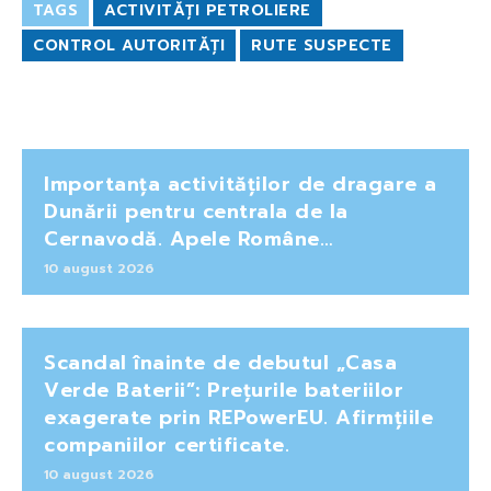
TAGS
ACTIVITĂȚI PETROLIERE
CONTROL AUTORITĂȚI
RUTE SUSPECTE
Importanța activităților de dragare a
Dunării pentru centrala de la
Cernavodă. Apele Române…
10 august 2026
Scandal înainte de debutul „Casa
Verde Baterii”: Prețurile bateriilor
exagerate prin REPowerEU. Afirmțiile
companiilor certificate.
10 august 2026