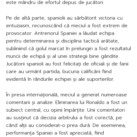
este mândru de efortul depus de jucători.
Pe de altă parte, spaniolii au sărbătorit victoria cu
entuziasm, recunoscând că meciul a fost extrem de
provocator. Antrenorul Spaniei a lăudat echipa
pentru determinarea și disciplina tactică arătate,
subliniind că golul marcat în prelungiri a fost rezultatul
muncii de echipă și al unei strategii bine gândite.
Jucătorii spanioli au fost felicitați de oficiali și de fanii
care au urmărit partida, bucuria calificării fiind
evidentă în rândurile echipei și ale suporterilor.
În presa internațională, meciul a generat numeroase
comentarii și analize. Eliminarea lui Ronaldo a fost un
subiect central, cu opinii împărțite. Unii comentatori
au susținut că decizia arbitrului a fost corectă, pe
când alții au considerat-o prea dură. De asemenea,
performanța Spaniei a fost apreciată, fiind