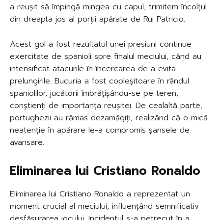
a reușit să împingă mingea cu capul, trimitem încolțul
din dreapta jos al porții apărate de Rui Patricio.
Acest gol a fost rezultatul unei presiuni continue
exercitate de spanioli spre finalul meciului, când au
intensificat atacurile în încercarea de a evita
prelungirile. Bucuria a fost copleșitoare în rândul
spaniolilor, jucătorii îmbrățișându-se pe teren,
conștienți de importanța reușitei. De cealaltă parte,
portughezii au rămas dezamăgiți, realizând că o mică
neatenție în apărare le-a compromis șansele de
avansare.
Eliminarea lui Cristiano Ronaldo
Eliminarea lui Cristiano Ronaldo a reprezentat un
moment crucial al meciului, influențând semnificativ
desfășurarea jocului. Incidentul s-a petrecut în a