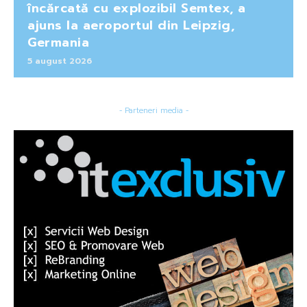
încărcată cu explozibil Semtex, a
ajuns la aeroportul din Leipzig,
Germania
5 august 2026
- Parteneri media -