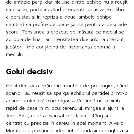
de ambele părți, dar niciuna dintre echipe nu a reușit
să înscrie, portarii având intervenții decisive. Echilibrul
a persistat și în repriza a doua, ambele echipe
căutând să profite de orice șansă pentru a deschide
scorul. Tensiunea a crescut pe măsură ce meciul se
apropia de final, iar intensitatea duelurilor a crescut,
jucătorii fiind conștienți de importanța enormă a
meciului.
Golul decisiv
Golul decisiv a apărut în minutele de prelungire, când
spaniolii au reușit să spargă echilibrul partidei printr-o
acțiune colectivă bine organizată. După un schimb
rapid de pase în mijlocul terenului, mingea a ajuns la
Jordi Alba, care a avansat pe flancul stâng și a
centrat cu precizie în careu. În acel moment, Alvaro
Morata s-a poziționat ideal între fundașii portughezi și