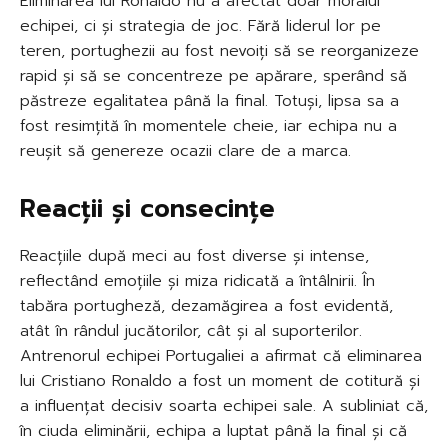
Eliminarea lui Ronaldo nu a afectat doar moralul
echipei, ci și strategia de joc. Fără liderul lor pe
teren, portughezii au fost nevoiți să se reorganizeze
rapid și să se concentreze pe apărare, sperând să
păstreze egalitatea până la final. Totuși, lipsa sa a
fost resimțită în momentele cheie, iar echipa nu a
reușit să genereze ocazii clare de a marca.
Reacții și consecințe
Reacțiile după meci au fost diverse și intense,
reflectând emoțiile și miza ridicată a întâlnirii. În
tabăra portugheză, dezamăgirea a fost evidentă,
atât în rândul jucătorilor, cât și al suporterilor.
Antrenorul echipei Portugaliei a afirmat că eliminarea
lui Cristiano Ronaldo a fost un moment de cotitură și
a influențat decisiv soarta echipei sale. A subliniat că,
în ciuda eliminării, echipa a luptat până la final și că