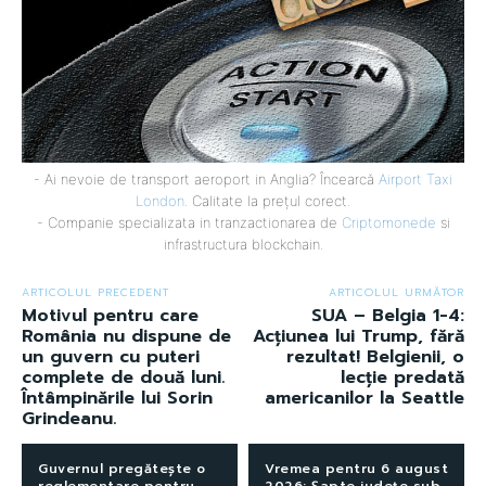
- Ai nevoie de transport aeroport in Anglia? Încearcă
Airport Taxi
London
. Calitate la prețul corect.
- Companie specializata in tranzactionarea de
Criptomonede
si
infrastructura blockchain.
ARTICOLUL PRECEDENT
ARTICOLUL URMĂTOR
Motivul pentru care
SUA – Belgia 1-4:
România nu dispune de
Acțiunea lui Trump, fără
un guvern cu puteri
rezultat! Belgienii, o
complete de două luni.
lecție predată
Întâmpinările lui Sorin
americanilor la Seattle
Grindeanu.
Guvernul pregătește o
Vremea pentru 6 august