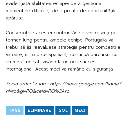
evidențiată abilitatea echipei de a gestiona
momentele dificile și de a profita de oportunitățile
apărute.
Consecințele acestei confruntări se vor resimți pe
termen lung pentru ambele echipe. Portugalia va
trebui să își reevalueze strategia pentru competițiile
viitoare, în timp ce Spania își continuă parcursul cu
un moral ridicat, visând la un nou succes
internațional. Acest meci va rămâne cu siguranță
Sursa articol / foto: https://news.google.com/home?
hl=ro&gl=RO&ceid=RO%3Aro
TAGS
ELIMINARE
GOL
MECI