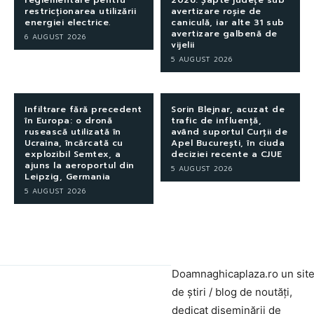
reglementare pentru
2026: Șapte județe sub
restricționarea utilizării
avertizare roșie de
energiei electrice.
caniculă, iar alte 31 sub
avertizare galbenă de
6 AUGUST 2026
vijelii
5 AUGUST 2026
Infiltrare fără precedent
Sorin Blejnar, acuzat de
în Europa: o dronă
trafic de influență,
rusească utilizată în
având suportul Curții de
Ucraina, încărcată cu
Apel București, în ciuda
explozibil Semtex, a
deciziei recente a CJUE
ajuns la aeroportul din
5 AUGUST 2026
Leipzig, Germania
5 AUGUST 2026
Doamnaghicaplaza.ro un sit
de știri / blog de noutăți,
dedicat diseminării de