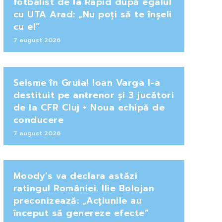
fotbalist de la Rapid după egalul
cu UTA Arad: „Nu poți să te înșeli
cu el”
7 august 2026
Seisme în Gruia! Ioan Varga l-a
destituit pe antrenor și 3 jucători
de la CFR Cluj + Noua echipă de
conducere
7 august 2026
Moody’s va declara astăzi
ratingul României. Ilie Bolojan
preconizează: „Acțiunile au
început să genereze efecte”