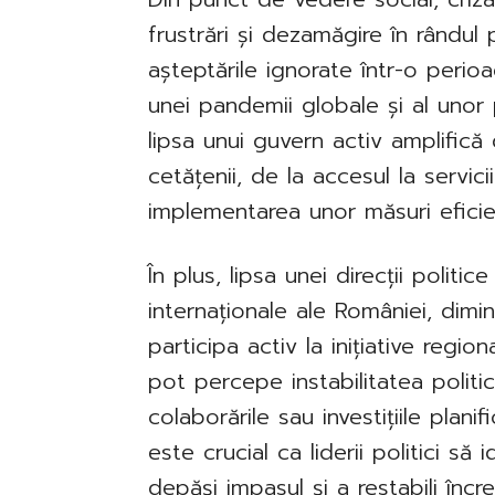
frustrări și dezamăgire în rândul 
așteptările ignorate într-o perio
unei pandemii globale și al uno
lipsa unui guvern activ amplifică 
cetățenii, de la accesul la servic
implementarea unor măsuri eficie
În plus, lipsa unei direcții politice
internaționale ale României, dimi
participa activ la inițiative region
pot percepe instabilitatea politi
colaborările sau investițiile plani
este crucial ca liderii politici să 
depăși impasul și a restabili încr