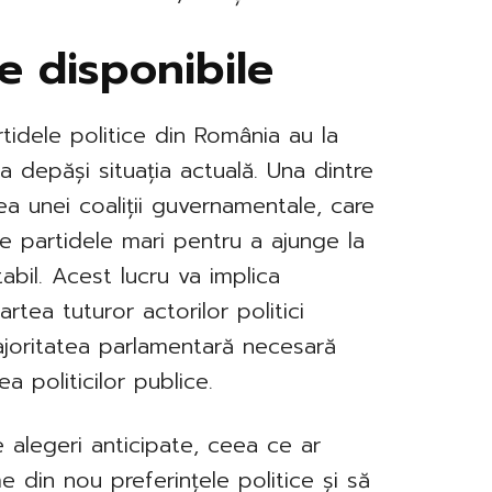
ce disponibile
rtidele politice din România au la
a depăși situația actuală. Una dintre
rea unei coaliții guvernamentale, care
re partidele mari pentru a ajunge la
bil. Acest lucru va implica
rtea tuturor actorilor politici
majoritatea parlamentară necesară
 politicilor publice.
e alegeri anticipate, ceea ce ar
e din nou preferințele politice și să