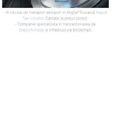
- Ai nevoie de transport aeroport in Anglia? Încearcă
Airport
Taxi London
. Calitate la prețul corect.
- Companie specializata in tranzactionarea de
Criptomonede
si infrastructura blockchain.