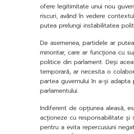
ofere legitimitate unui nou guver
riscuri, având în vedere contextul
putea prelungi instabilitatea poli
De asemenea, partidele ar putea
minoritar, care ar funcționa cu su
politice din parlament. Deși ace
temporară, ar necesita o colabora
partea guvernului în a-și adapta p
parlamentului.
Indiferent de opțiunea aleasă, este
acționeze cu responsabilitate și să
pentru a evita repercusiuni nega