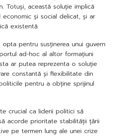
n. Totuși, această soluție implică
 economic și social delicat, și ar
tică existentă.
 opta pentru susținerea unui guvern
portul ad-hoc al altor formațiuni
asta ar putea reprezenta o soluție
re constantă și flexibilitate din
oliticile pentru a obține sprijinul
 crucial ca liderii politici să
 acorde prioritate stabilității țării
tive pe termen lung ale unei crize