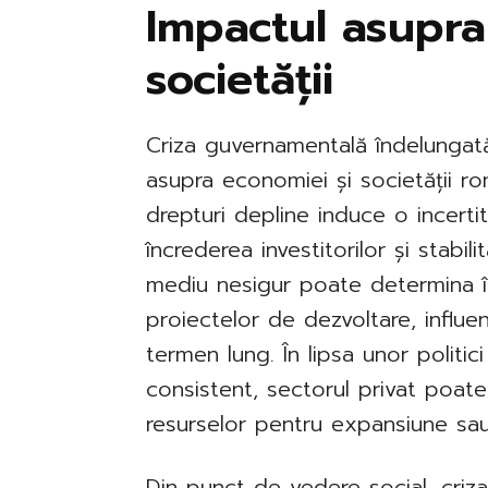
Impactul asupra
societății
Criza guvernamentală îndelungat
asupra economiei și societății r
drepturi depline induce o incert
încrederea investitorilor și stabil
mediu nesigur poate determina întâ
proiectelor de dezvoltare, influ
termen lung. În lipsa unor politici
consistent, sectorul privat poate
resurselor pentru expansiune sau
Din punct de vedere social, criz