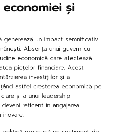
 economiei și
ă generează un impact semnificativ
omânești. Absența unui guvern cu
itudine economică care afectează
itatea piețelor financiare. Acest
rzierea investițiilor și a
ențând astfel creșterea economică pe
 clare și a unui leadership
 deveni reticent în angajarea
 inovare.
a politică provoacă un sentiment de