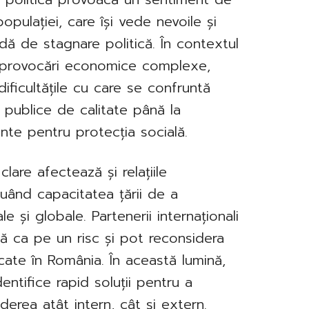
populației, care își vede nevoile și
adă de stagnare politică. În contextul
r provocări economice complexe,
dificultățile cu care se confruntă
ii publice de calitate până la
nte pentru protecția socială.
 clare afectează și relațiile
nuând capacitatea țării de a
ale și globale. Partenerii internaționali
că ca pe un risc și pot reconsidera
ficate în România. În această lumină,
identifice rapid soluții pentru a
ederea atât intern, cât și extern.