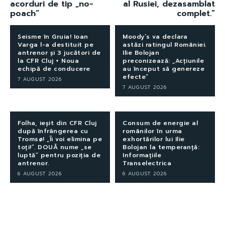
acorduri de tip „no-
al Rusiei, dezasamblat
poach”
complet.”
Seisme în Gruia! Ioan
Moody’s va declara
Varga l-a destituit pe
astăzi ratingul României.
antrenor și 3 jucători de
Ilie Bolojan
la CFR Cluj + Noua
preconizează: „Acțiunile
echipă de conducere
au început să genereze
efecte”
7 AUGUST 2026
7 AUGUST 2026
Folha, ieșit din CFR Cluj
Consum de energie al
după înfrângerea cu
românilor în urma
Tromsø! „Îi voi elimina pe
exhortărilor lui Ilie
toți!”. DOUĂ nume „se
Bolojan la temperanță:
luptă” pentru poziția de
Informațiile
antrenor.
Transelectrica
6 AUGUST 2026
6 AUGUST 2026