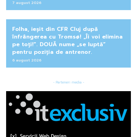
7 august 2026
Folha, ieșit din CFR Cluj după
înfrângerea cu Tromsø! „Îi voi elimina
pe toți!”. DOUĂ nume „se luptă”
pentru poziția de antrenor.
6 august 2026
- Parteneri media -