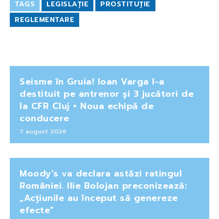
TAGS
LEGISLAȚIE
PROSTITUȚIE
REGLEMENTARE
Seisme în Gruia! Ioan Varga l-a
destituit pe antrenor și 3 jucători de
la CFR Cluj + Noua echipă de
conducere
7 august 2026
Moody’s va declara astăzi ratingul
României. Ilie Bolojan preconizează:
„Acțiunile au început să genereze
efecte”