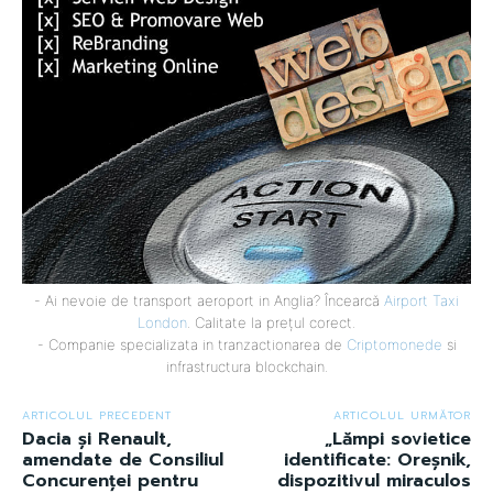
- Ai nevoie de transport aeroport in Anglia? Încearcă
Airport Taxi
London
. Calitate la prețul corect.
- Companie specializata in tranzactionarea de
Criptomonede
si
infrastructura blockchain.
ARTICOLUL PRECEDENT
ARTICOLUL URMĂTOR
Dacia și Renault,
„Lămpi sovietice
amendate de Consiliul
identificate: Oreșnik,
Concurenței pentru
dispozitivul miraculos