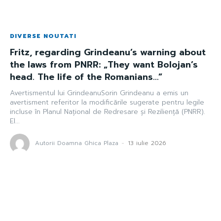
DIVERSE NOUTATI
Fritz, regarding Grindeanu’s warning about
the laws from PNRR: „They want Bolojan’s
head. The life of the Romanians…”
Avertismentul lui GrindeanuSorin Grindeanu a emis un
avertisment referitor la modificările sugerate pentru legile
incluse în Planul Național de Redresare și Reziliență (PNRR).
El...
Autorii Doamna Ghica Plaza
-
13 iulie 2026