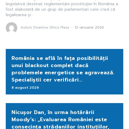
legislativă destinat reglementării prostituției în România a
fost elaborată de un grup de parlamentari care cred că
legalizarea și...
Autorii Doamna Ghica Plaza
-
12 ianuarie 2026
România se află în fața posibilității
unui blackout complet dacă
problemele energetice se agravează.
Specialiștii cer verificări…
8 august 2026
Nicușor Dan, în urma hotărârii
Moody’s: „Evaluarea României este
consecința strădaniilor instituțiilor,