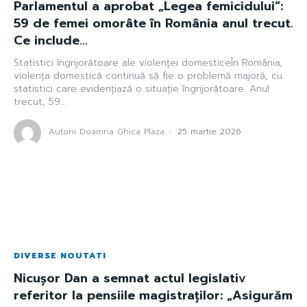
Parlamentul a aprobat „Legea femicidului”:
59 de femei omorâte în România anul trecut.
Ce include…
Statistici îngrijorătoare ale violenței domesticeÎn România,
violența domestică continuă să fie o problemă majoră, cu
statistici care evidențiază o situație îngrijorătoare. Anul
trecut, 59...
Autorii Doamna Ghica Plaza
-
25 martie 2026
DIVERSE NOUTATI
Nicușor Dan a semnat actul legislativ
referitor la pensiile magistraților: „Asigurăm