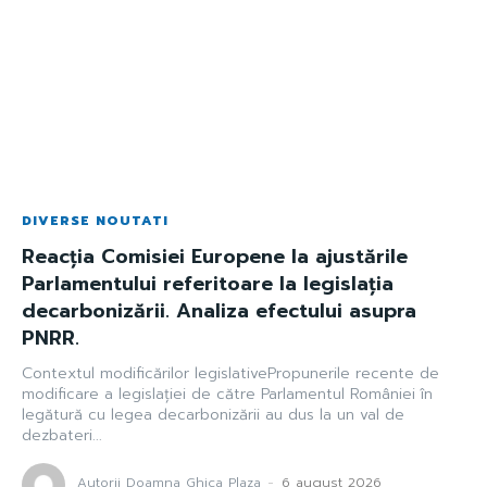
DIVERSE NOUTATI
Reacția Comisiei Europene la ajustările
Parlamentului referitoare la legislația
decarbonizării. Analiza efectului asupra
PNRR.
Contextul modificărilor legislativePropunerile recente de
modificare a legislației de către Parlamentul României în
legătură cu legea decarbonizării au dus la un val de
dezbateri...
Autorii Doamna Ghica Plaza
-
6 august 2026